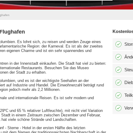
ughafen
 Flughafen
Kostenlos
Kolumbien. Es lohnt sich, zu reisen und werden Zeuge eines
Stor
rlamentarische Region: der Karneval. Es ist als der zweites
ihren eigenen Charme und ist ein sehr spannendes und
Änd
en in der Innenstadt einkaufen. Die Stadt hat viel zu bieten:
internationale Restaurants. Besuchen Sie das Museo
Ste
nen der Stadt zu erhalten.
olumbien, und es ist der wichtigste Seehafen an der
Dieb
ert auf Industrie und Handel. Die Einwohnerzahl beträgt rund
egion jedoch mehr als 2,2 Millionen.
Teil
ionale und internationale Reisen. Es ist sehr modern und
Verw
29ºC und 65 % relativer Luftfeuchte), mit nicht viel Variation
e Stadt in einem Zeitraum zwischen Dezember und Februar,
a hat viele schöne Strände und Landschaften.
 - Sterne - Hotel in der ersten Hälfte des letzten
u mit dem Namen der traditionsreichsten Nachbarschaft in der