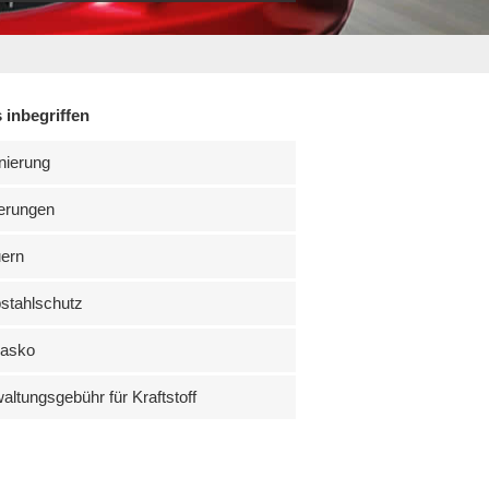
 inbegriffen
nierung
erungen
uern
stahlschutz
kasko
altungsgebühr für Kraftstoff