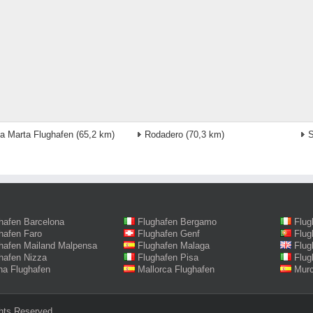
a Marta Flughafen
(65,2 km)
Rodadero
(70,3 km)
S
hafen Barcelona
Flughafen Bergamo
Flug
hafen Faro
Flughafen Genf
Flug
hafen Mailand Malpensa
Flughafen Malaga
Flug
hafen Nizza
Flughafen Pisa
Flug
na Flughafen
Mallorca Flughafen
Murc
hts Reserved.‎