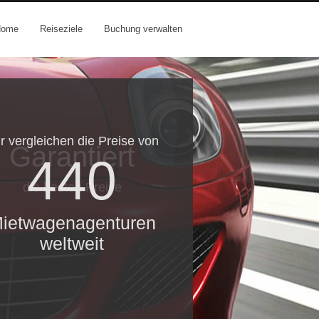
Home
Reiseziele
Buchung verwalten
r vergleichen die Preise von
Garantiert
440
die besten Preise
ietwagenagenturen
weltweit