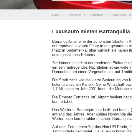
Home
»
Reiseziele
»
Kolumbien
»
Barranquilla Fl
Luxusauto mieten Barranquilla
Barranquilla ist eine der schönsten Städte in 
der repräsentativsten Feste in der gesamten pa
Platz in Südamerika, aber wirklich sie haben 
unvergessliches Erlebnis.
Sie können in jedem der modernen Einkaufszentr
ein sehr aufregendes Nachtleben sowie viele 
Romantico um einen Vorgeschmack auf Traditio
Die Stadt zählt wie die vierte Bedeutung von K
kolumbianischen Karibik. Seine Wirtschaft basi
1,7 Millionen im Jahr 2001 kann, die Metropolr
Die Ernesto Cortizzos Int'l Airport bedient nat
komfortabel.
Das Wetter in Barranquilla ist heiß und feucht (
entlang des Jahres. Aber kühlen Nordwinde di
Wetter noch komfortabler machen. Barranquill
Auf dem Foto sehen Sie das Hotel El Prado, fünf
Jahrhunderts gegründet. Es ist ein schöner Ba