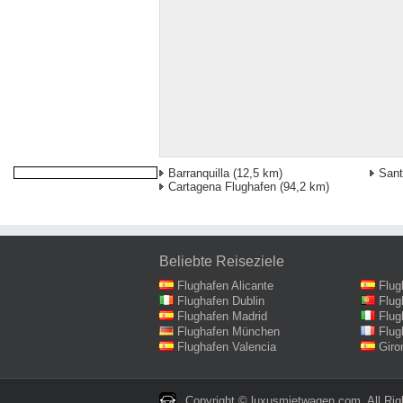
Barranquilla
(12,5 km)
Sant
Cartagena Flughafen
(94,2 km)
Beliebte Reiseziele
Flughafen Alicante
Flug
Flughafen Dublin
Flug
Flughafen Madrid
Flug
Flughafen München
Flug
Flughafen Valencia
Giro
Copyright © luxusmietwagen.com. All Rig