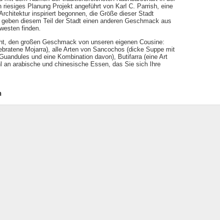
n riesiges Planung Projekt angeführt von Karl C. Parrish, eine
 Architektur inspiriert begonnen, die Größe dieser Stadt
ds geben diesem Teil der Stadt einen anderen Geschmack aus
westen finden.
icht, den großen Geschmack von unseren eigenen Cousine:
gebratene Mojarra), alle Arten von Sancochos (dicke Suppe mit
uandules und eine Kombination davon), Butifarra (eine Art
hl an arabische und chinesische Essen, das Sie sich Ihre
n