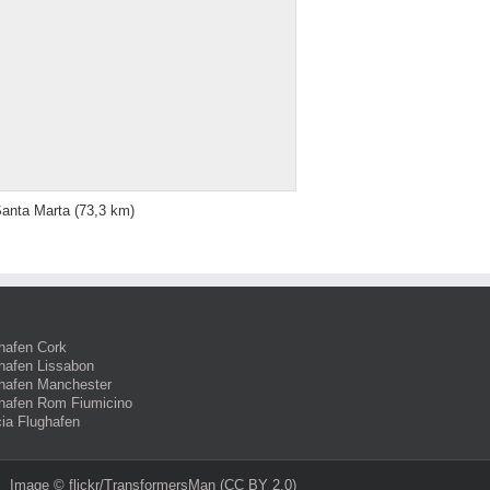
anta Marta
(73,3 km)
hafen Cork
hafen Lissabon
hafen Manchester
hafen Rom Fiumicino
ia Flughafen
Image ©
flickr/TransformersMan
(CC BY 2.0)‎