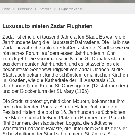
Home
»
Reiseziele
»
Kroatien
»
Flughafen Zadar
Luxusauto mieten Zadar Flughafen
Zadar ist eine drei tausend Jahre alten Stadt. Es war viele
Jahrhunderte lang die Hauptstadt Dalmatiens. Die Halbinsel
Zadar bewahrt die antiken Straßenraster der Stadt sowie ein
römisches Forum, auf dem ersten Jahrhundert n. Chr.
zurückgeht. Die vorromanische Kirche St. Donatus stammt
aus dem neunten Jahrhundert, und es ist zweifellos die
bekannteste Sehenswürdigkeit von Zadar. Jedoch ist die
Stadt auch bekannt für die schönsten romanischen Kirchen
in Kroatien, wie die Kathedrale der Hl. Anastasia (13.
Jahrhundert), die Kirche St. Chrysogonus (12. Jahrhundert)
und der Glockenturm der St. Mary (1105).
Die Stadt ist befestigt, mit dicken Mauern, bekannt für ihre
beeindruckenden Ports, z. B. den Hafen Port und dem
Festland Hafen, die bis ins 16. Jahrhundert zurückreichen.
Die Mauern umschließen, Platz drei Brunnen, der Platz der
fünf Brunnen, der städtischen Loggia, die städtische
Wachturm und viele Paläste, die unter dem Schutz der vier
Schutzheiligen der Stadt schlummern: St. Zoilus, St. -