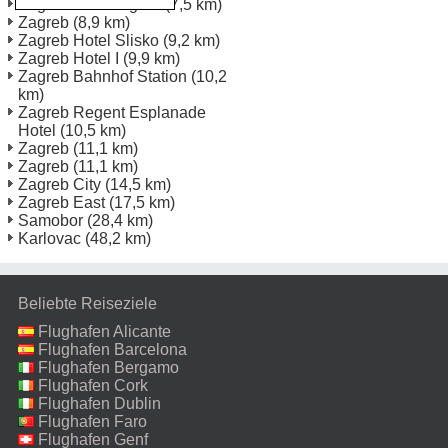
Zagreb Novi Zagreb
(7,5 km)
Zagreb
(8,9 km)
Zagreb Hotel Slisko
(9,2 km)
Zagreb Hotel I
(9,9 km)
Zagreb Bahnhof Station
(10,2
km)
Zagreb Regent Esplanade
Hotel
(10,5 km)
Zagreb
(11,1 km)
Zagreb
(11,1 km)
Zagreb City
(14,5 km)
Zagreb East
(17,5 km)
Samobor
(28,4 km)
Karlovac
(48,2 km)
Beliebte Reiseziele
Flughafen Alicante
Flughafen Barcelona
Flughafen Bergamo
Flughafen Cork
Flughafen Dublin
Flughafen Faro
Flughafen Genf