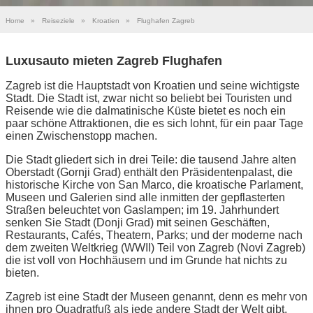
Home
»
Reiseziele
»
Kroatien
»
Flughafen Zagreb
Luxusauto mieten Zagreb Flughafen
Zagreb ist die Hauptstadt von Kroatien und seine wichtigste
Stadt. Die Stadt ist, zwar nicht so beliebt bei Touristen und
Reisende wie die dalmatinische Küste bietet es noch ein
paar schöne Attraktionen, die es sich lohnt, für ein paar Tage
einen Zwischenstopp machen.
Die Stadt gliedert sich in drei Teile: die tausend Jahre alten
Oberstadt (Gornji Grad) enthält den Präsidentenpalast, die
historische Kirche von San Marco, die kroatische Parlament,
Museen und Galerien sind alle inmitten der gepflasterten
Straßen beleuchtet von Gaslampen; im 19. Jahrhundert
senken Sie Stadt (Donji Grad) mit seinen Geschäften,
Restaurants, Cafés, Theatern, Parks; und der moderne nach
dem zweiten Weltkrieg (WWII) Teil von Zagreb (Novi Zagreb)
die ist voll von Hochhäusern und im Grunde hat nichts zu
bieten.
Zagreb ist eine Stadt der Museen genannt, denn es mehr von
ihnen pro Quadratfuß als jede andere Stadt der Welt gibt.