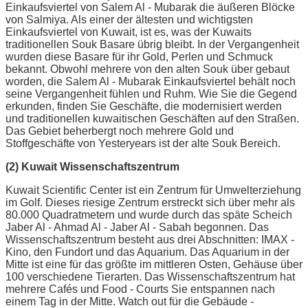
Einkaufsviertel von Salem Al - Mubarak die äußeren Blöcke
von Salmiya. Als einer der ältesten und wichtigsten
Einkaufsviertel von Kuwait, ist es, was der Kuwaits
traditionellen Souk Basare übrig bleibt. In der Vergangenheit
wurden diese Basare für ihr Gold, Perlen und Schmuck
bekannt. Obwohl mehrere von den alten Souk über gebaut
worden, die Salem Al - Mubarak Einkaufsviertel behält noch
seine Vergangenheit fühlen und Ruhm. Wie Sie die Gegend
erkunden, finden Sie Geschäfte, die modernisiert werden
und traditionellen kuwaitischen Geschäften auf den Straßen.
Das Gebiet beherbergt noch mehrere Gold und
Stoffgeschäfte von Yesteryears ist der alte Souk Bereich.
(2) Kuwait Wissenschaftszentrum
Kuwait Scientific Center ist ein Zentrum für Umwelterziehung
im Golf. Dieses riesige Zentrum erstreckt sich über mehr als
80.000 Quadratmetern und wurde durch das späte Scheich
Jaber Al - Ahmad Al - Jaber Al - Sabah begonnen. Das
Wissenschaftszentrum besteht aus drei Abschnitten: IMAX -
Kino, den Fundort und das Aquarium. Das Aquarium in der
Mitte ist eine für das größte im mittleren Osten, Gehäuse über
100 verschiedene Tierarten. Das Wissenschaftszentrum hat
mehrere Cafés und Food - Courts Sie entspannen nach
einem Tag in der Mitte. Watch out für die Gebäude -