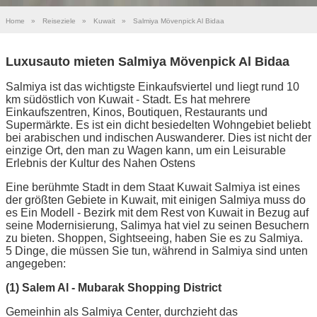
Home
»
Reiseziele
»
Kuwait
»
Salmiya Mövenpick Al Bidaa
Luxusauto mieten Salmiya Mövenpick Al Bidaa
Salmiya ist das wichtigste Einkaufsviertel und liegt rund 10
km südöstlich von Kuwait - Stadt. Es hat mehrere
Einkaufszentren, Kinos, Boutiquen, Restaurants und
Supermärkte. Es ist ein dicht besiedelten Wohngebiet beliebt
bei arabischen und indischen Auswanderer. Dies ist nicht der
einzige Ort, den man zu Wagen kann, um ein Leisurable
Erlebnis der Kultur des Nahen Ostens
Eine berühmte Stadt in dem Staat Kuwait Salmiya ist eines
der größten Gebiete in Kuwait, mit einigen Salmiya muss do
es Ein Modell - Bezirk mit dem Rest von Kuwait in Bezug auf
seine Modernisierung, Salimya hat viel zu seinen Besuchern
zu bieten. Shoppen, Sightseeing, haben Sie es zu Salmiya.
5 Dinge, die müssen Sie tun, während in Salmiya sind unten
angegeben:
(1) Salem Al - Mubarak Shopping District
Gemeinhin als Salmiya Center, durchzieht das