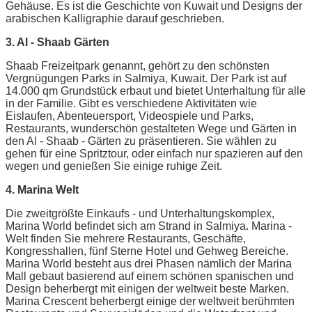
Gehäuse. Es ist die Geschichte von Kuwait und Designs der
arabischen Kalligraphie darauf geschrieben.
3. Al - Shaab Gärten
Shaab Freizeitpark genannt, gehört zu den schönsten
Vergnügungen Parks in Salmiya, Kuwait. Der Park ist auf
14.000 qm Grundstück erbaut und bietet Unterhaltung für alle
in der Familie. Gibt es verschiedene Aktivitäten wie
Eislaufen, Abenteuersport, Videospiele und Parks,
Restaurants, wunderschön gestalteten Wege und Gärten in
den Al - Shaab - Gärten zu präsentieren. Sie wählen zu
gehen für eine Spritztour, oder einfach nur spazieren auf den
wegen und genießen Sie einige ruhige Zeit.
4. Marina Welt
Die zweitgrößte Einkaufs - und Unterhaltungskomplex,
Marina World befindet sich am Strand in Salmiya. Marina -
Welt finden Sie mehrere Restaurants, Geschäfte,
Kongresshallen, fünf Sterne Hotel und Gehweg Bereiche.
Marina World besteht aus drei Phasen nämlich der Marina
Mall gebaut basierend auf einem schönen spanischen und
Design beherbergt mit einigen der weltweit beste Marken.
Marina Crescent beherbergt einige der weltweit berühmten