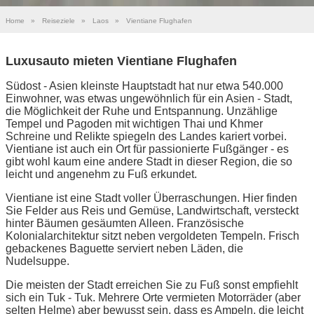
Home
»
Reiseziele
»
Laos
»
Vientiane Flughafen
Luxusauto mieten Vientiane Flughafen
Südost - Asien kleinste Hauptstadt hat nur etwa 540.000
Einwohner, was etwas ungewöhnlich für ein Asien - Stadt,
die Möglichkeit der Ruhe und Entspannung. Unzählige
Tempel und Pagoden mit wichtigen Thai und Khmer
Schreine und Relikte spiegeln des Landes kariert vorbei.
Vientiane ist auch ein Ort für passionierte Fußgänger - es
gibt wohl kaum eine andere Stadt in dieser Region, die so
leicht und angenehm zu Fuß erkundet.
Vientiane ist eine Stadt voller Überraschungen. Hier finden
Sie Felder aus Reis und Gemüse, Landwirtschaft, versteckt
hinter Bäumen gesäumten Alleen. Französische
Kolonialarchitektur sitzt neben vergoldeten Tempeln. Frisch
gebackenes Baguette serviert neben Läden, die
Nudelsuppe.
Die meisten der Stadt erreichen Sie zu Fuß sonst empfiehlt
sich ein Tuk - Tuk. Mehrere Orte vermieten Motorräder (aber
selten Helme) aber bewusst sein, dass es Ampeln, die leicht