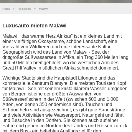
Home
»
Reiseziele
»
Malawi
Luxusauto mieten Malawi
Malawi, "das warme Herz Afrikas" ist ein kleines Land mit
einer vielfältigen Ökosysteme, schöne Landschaft, eine
Vielzahl von Wildtieren und eine interessante Kultur.
Geographisch wird das Land von Malawi - See, der
drittgrößte Süßwassersee in Afrika, ein Trog 360 Meilen lang
und 50 Meilen breit gebildet, wo die westlichen Arm des
Great Rift Valley in südlichen Afrika schneidet dominiert.
Wichtige Städte sind die Hauptstadt Lilongwe und das
kommerzielle Zentrum Blantyre. Die meisten Touristen Kopf
für Malawi - See mit seinem kristallklarem Wasser, umgeben
von Bergen ist eine der größten Auswahlen von
Süßwasserfischen in der Welt (zwischen 600 und 1.000
Arten, von denen 350 endemisch sind). Tauchen und
Schnorcheln sind ausgezeichnet, es gibt gute Sandstrände
und viele Aktivitäten wie Wassersport, Natur geht und fährt
und Besuche in den Dörfern. Sie können auch auf einer
Fähre und gehen im Norden des Landes und Reisen zurück
mit dem Bus - ein beliebtes Ausflugsziel für den