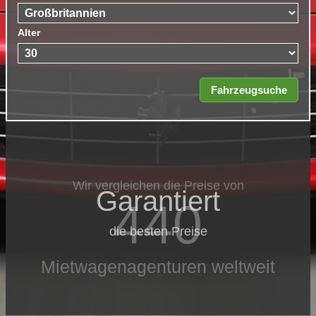
Alter
Wir vergleichen die Preise von
Garantiert
440
die besten Preise
Mietwagenagenturen weltweit