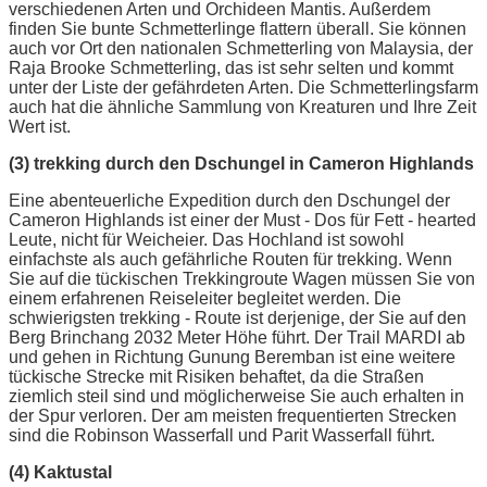
verschiedenen Arten und Orchideen Mantis. Außerdem
finden Sie bunte Schmetterlinge flattern überall. Sie können
auch vor Ort den nationalen Schmetterling von Malaysia, der
Raja Brooke Schmetterling, das ist sehr selten und kommt
unter der Liste der gefährdeten Arten. Die Schmetterlingsfarm
auch hat die ähnliche Sammlung von Kreaturen und Ihre Zeit
Wert ist.
(3) trekking durch den Dschungel in Cameron Highlands
Eine abenteuerliche Expedition durch den Dschungel der
Cameron Highlands ist einer der Must - Dos für Fett - hearted
Leute, nicht für Weicheier. Das Hochland ist sowohl
einfachste als auch gefährliche Routen für trekking. Wenn
Sie auf die tückischen Trekkingroute Wagen müssen Sie von
einem erfahrenen Reiseleiter begleitet werden. Die
schwierigsten trekking - Route ist derjenige, der Sie auf den
Berg Brinchang 2032 Meter Höhe führt. Der Trail MARDI ab
und gehen in Richtung Gunung Beremban ist eine weitere
tückische Strecke mit Risiken behaftet, da die Straßen
ziemlich steil sind und möglicherweise Sie auch erhalten in
der Spur verloren. Der am meisten frequentierten Strecken
sind die Robinson Wasserfall und Parit Wasserfall führt.
(4) Kaktustal