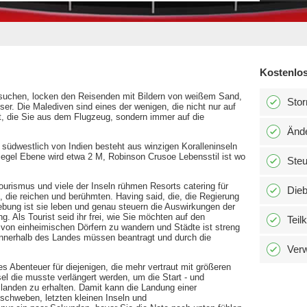
Kostenlos
ersuchen, locken den Reisenden mit Bildern von weißem Sand,
Stor
er. Die Malediven sind eines der wenigen, die nicht nur auf
, die Sie aus dem Flugzeug, sondern immer auf die
Änd
südwestlich von Indien besteht aus winzigen Koralleninseln
gel Ebene wird etwa 2 M, Robinson Crusoe Lebensstil ist wo
Ste
urismus und viele der Inseln rühmen Resorts catering für
Dieb
 die reichen und berühmten. Having said, die, die Regierung
bung ist sie leben und genau steuern die Auswirkungen der
. Als Tourist seid ihr frei, wie Sie möchten auf den
Teil
 von einheimischen Dörfern zu wandern und Städte ist streng
nnerhalb des Landes müssen beantragt und durch die
Verw
s Abenteuer für diejenigen, die mehr vertraut mit größeren
sel die musste verlängert werden, um die Start - und
landen zu erhalten. Damit kann die Landung einer
schweben, letzten kleinen Inseln und