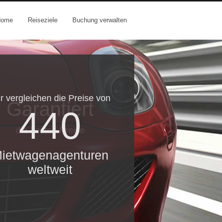
Home
Reiseziele
Buchung verwalten
r vergleichen die Preise von
Garantiert
440
die besten Preise
ietwagenagenturen
weltweit