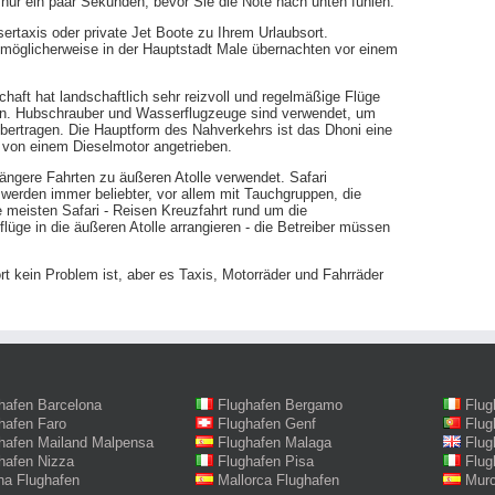
nur ein paar Sekunden, bevor Sie die Note nach unten fühlen.
rtaxis oder private Jet Boote zu Ihrem Urlaubsort.
 möglicherweise in der Hauptstadt Male übernachten vor einem
chaft hat landschaftlich sehr reizvoll und regelmäßige Flüge
llen. Hubschrauber und Wasserflugzeuge sind verwendet, um
übertragen. Die Hauptform des Nahverkehrs ist das Dhoni eine
gel von einem Dieselmotor angetrieben.
ängere Fahrten zu äußeren Atolle verwendet. Safari
 werden immer beliebter, vor allem mit Tauchgruppen, die
ie meisten Safari - Reisen Kreuzfahrt rund um die
flüge in die äußeren Atolle arrangieren - die Betreiber müssen
rt kein Problem ist, aber es Taxis, Motorräder und Fahrräder
hafen Barcelona
Flughafen Bergamo
Flug
hafen Faro
Flughafen Genf
Flug
hafen Mailand Malpensa
Flughafen Malaga
Flug
hafen Nizza
Flughafen Pisa
Flug
na Flughafen
Mallorca Flughafen
Murc