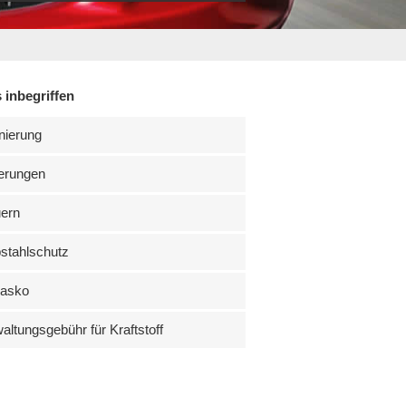
 inbegriffen
nierung
erungen
uern
stahlschutz
kasko
altungsgebühr für Kraftstoff