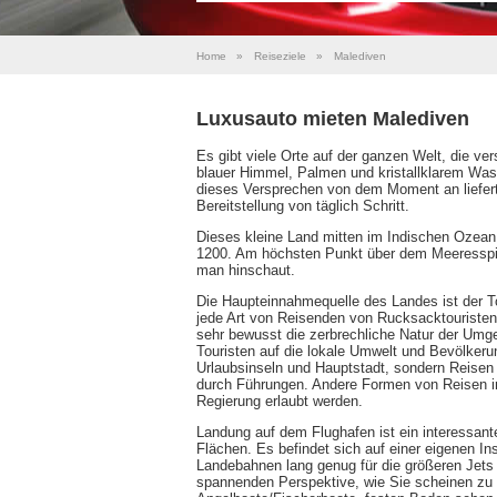
Home
»
Reiseziele
»
Malediven
Luxusauto mieten Malediven
Es gibt viele Orte auf der ganzen Welt, die v
blauer Himmel, Palmen und kristallklarem Wass
dieses Versprechen von dem Moment an liefert
Bereitstellung von täglich Schritt.
Dieses kleine Land mitten im Indischen Ozean 
1200. Am höchsten Punkt über dem Meeresspie
man hinschaut.
Die Haupteinnahmequelle des Landes ist der To
jede Art von Reisenden von Rucksacktouristen,
sehr bewusst die zerbrechliche Natur der Umge
Touristen auf die lokale Umwelt und Bevölkerung
Urlaubsinseln und Hauptstadt, sondern Reisen
durch Führungen. Andere Formen von Reisen i
Regierung erlaubt werden.
Landung auf dem Flughafen ist ein interessante
Flächen. Es befindet sich auf einer eigenen In
Landebahnen lang genug für die größeren Jets 
spannenden Perspektive, wie Sie scheinen zu 