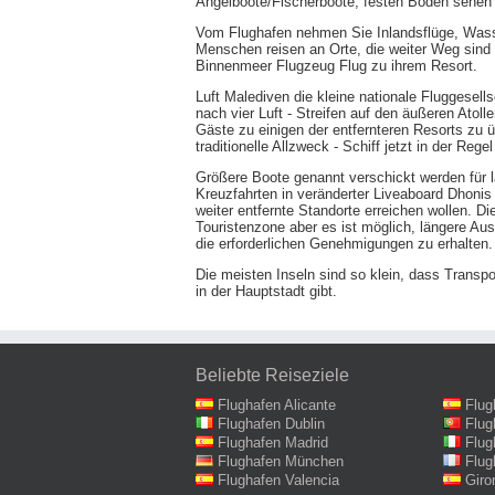
Angelboote/Fischerboote, festen Boden sehen 
Vom Flughafen nehmen Sie Inlandsflüge, Wasse
Menschen reisen an Orte, die weiter Weg sind
Binnenmeer Flugzeug Flug zu ihrem Resort.
Luft Malediven die kleine nationale Fluggesells
nach vier Luft - Streifen auf den äußeren Ato
Gäste zu einigen der entfernteren Resorts zu 
traditionelle Allzweck - Schiff jetzt in der Re
Größere Boote genannt verschickt werden für l
Kreuzfahrten in veränderter Liveaboard Dhonis
weiter entfernte Standorte erreichen wollen. D
Touristenzone aber es ist möglich, längere Aus
die erforderlichen Genehmigungen zu erhalten.
Die meisten Inseln sind so klein, dass Transpo
in der Hauptstadt gibt.
Beliebte Reiseziele
Flughafen Alicante
Flug
Flughafen Dublin
Flug
Flughafen Madrid
Flug
Flughafen München
Flug
Flughafen Valencia
Giro