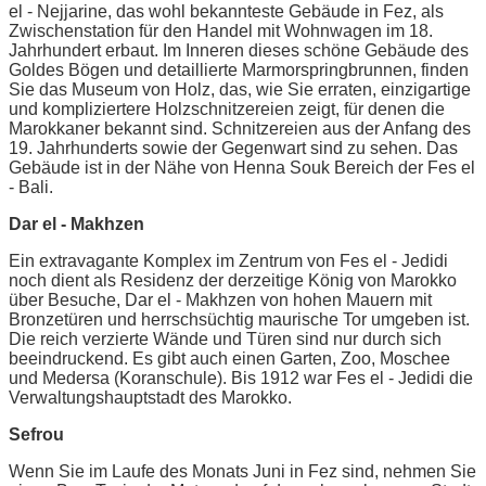
el - Nejjarine, das wohl bekannteste Gebäude in Fez, als
Zwischenstation für den Handel mit Wohnwagen im 18.
Jahrhundert erbaut. Im Inneren dieses schöne Gebäude des
Goldes Bögen und detaillierte Marmorspringbrunnen, finden
Sie das Museum von Holz, das, wie Sie erraten, einzigartige
und kompliziertere Holzschnitzereien zeigt, für denen die
Marokkaner bekannt sind. Schnitzereien aus der Anfang des
19. Jahrhunderts sowie der Gegenwart sind zu sehen. Das
Gebäude ist in der Nähe von Henna Souk Bereich der Fes el
- Bali.
Dar el - Makhzen
Ein extravagante Komplex im Zentrum von Fes el - Jedidi
noch dient als Residenz der derzeitige König von Marokko
über Besuche, Dar el - Makhzen von hohen Mauern mit
Bronzetüren und herrschsüchtig maurische Tor umgeben ist.
Die reich verzierte Wände und Türen sind nur durch sich
beeindruckend. Es gibt auch einen Garten, Zoo, Moschee
und Medersa (Koranschule). Bis 1912 war Fes el - Jedidi die
Verwaltungshauptstadt des Marokko.
Sefrou
Wenn Sie im Laufe des Monats Juni in Fez sind, nehmen Sie