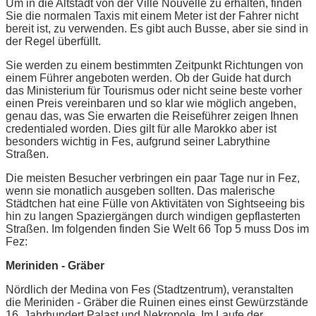
Um in die Altstadt von der Ville Nouvelle zu erhalten, finden
Sie die normalen Taxis mit einem Meter ist der Fahrer nicht
bereit ist, zu verwenden. Es gibt auch Busse, aber sie sind in
der Regel überfüllt.
Sie werden zu einem bestimmten Zeitpunkt Richtungen von
einem Führer angeboten werden. Ob der Guide hat durch
das Ministerium für Tourismus oder nicht seine beste vorher
einen Preis vereinbaren und so klar wie möglich angeben,
genau das, was Sie erwarten die Reiseführer zeigen Ihnen
credentialed worden. Dies gilt für alle Marokko aber ist
besonders wichtig in Fes, aufgrund seiner Labrythine
Straßen.
Die meisten Besucher verbringen ein paar Tage nur in Fez,
wenn sie monatlich ausgeben sollten. Das malerische
Städtchen hat eine Fülle von Aktivitäten von Sightseeing bis
hin zu langen Spaziergängen durch windigen gepflasterten
Straßen. Im folgenden finden Sie Welt 66 Top 5 muss Dos im
Fez:
Meriniden - Gräber
Nördlich der Medina von Fes (Stadtzentrum), veranstalten
die Meriniden - Gräber die Ruinen eines einst Gewürzstände
16. Jahrhundert Palast und Nekropole. Im Laufe der