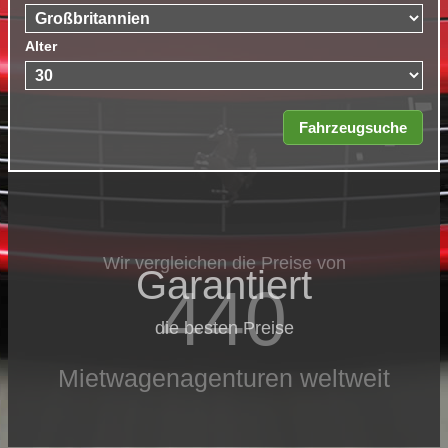
Alter
Wir vergleichen die Preise von
Garantiert
440
die besten Preise
Mietwagenagenturen weltweit