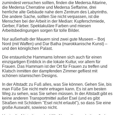
zumindest versuchen sollten, finden die Medersa Attarine,
die Medersa Cherratine und Medersa Seffarine, drei
herrliche alte Gebäude nahe dem Zentrum des Labyrinths.
Die andere Sache, sollten Sie nicht verpassen, ist die
Menschen bei der Arbeit in der Median: Kupferschmiede,
Gerber, Färber. Spektakuläre Farben und miesen
Arbeitsbedingungen sorgen für tolle Bilder.
Nur außerhalb der Mauern sind zwei gute Museen – Borj
Nord (mit Waffen) und Dar Batha (marokkanische Kunst) –
und den königlichen Palast.
Die erstaunliche Hammams lohnen sich auch für einen
einzigartigen Einblick in die lokale Kultur, vor allem für
Frauen. Das Hammam ist der Ort für Frauen zu treffen und
Klatsch inmitten der dampfenden Zimmer gefliest mit
schönen islamischen Designs.
In der Altstadt: zu Fuß alles, was Sie können. Gehen Sie, bis
man Füße Sie nicht mehr ertragen kann. Es ist am besten
Weg zu sehen, was Sie sehen müssen. In der Altstadt gibt es
keine anderen Transportmittel außer Esel (und es gibt
Straßen mit Schildern "Esel nicht erlaubt"), so dass Sie eine
große Auswahl, sowieso nicht.