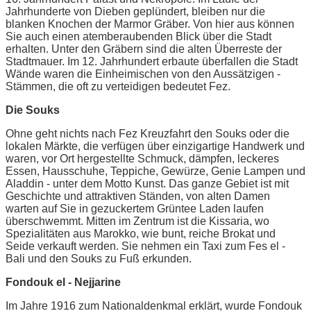
Jahrhunderte von Dieben geplündert, bleiben nur die
blanken Knochen der Marmor Gräber. Von hier aus können
Sie auch einen atemberaubenden Blick über die Stadt
erhalten. Unter den Gräbern sind die alten Überreste der
Stadtmauer. Im 12. Jahrhundert erbaute überfallen die Stadt
Wände waren die Einheimischen von den Aussätzigen -
Stämmen, die oft zu verteidigen bedeutet Fez.
Die Souks
Ohne geht nichts nach Fez Kreuzfahrt den Souks oder die
lokalen Märkte, die verfügen über einzigartige Handwerk und
waren, vor Ort hergestellte Schmuck, dämpfen, leckeres
Essen, Hausschuhe, Teppiche, Gewürze, Genie Lampen und
Aladdin - unter dem Motto Kunst. Das ganze Gebiet ist mit
Geschichte und attraktiven Ständen, von alten Damen
warten auf Sie in gezuckertem Grüntee Laden laufen
überschwemmt. Mitten im Zentrum ist die Kissaria, wo
Spezialitäten aus Marokko, wie bunt, reiche Brokat und
Seide verkauft werden. Sie nehmen ein Taxi zum Fes el -
Bali und den Souks zu Fuß erkunden.
Fondouk el - Nejjarine
Im Jahre 1916 zum Nationaldenkmal erklärt, wurde Fondouk