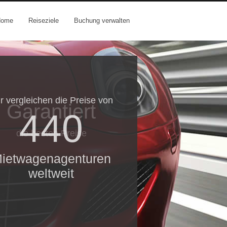
Home
Reiseziele
Buchung verwalten
r vergleichen die Preise von
Garantiert
440
die besten Preise
ietwagenagenturen
weltweit