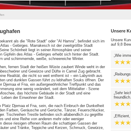
fen
lughafen
Unsere K
Unsere Kund
ekannt als die "Rote Stadt" oder "Al Hamra", befindet sich im
auf 9,8 Bew
Atlas - Gebirges. Marrakesch ist der zweitgrößte Stadt
eine Schönheit liegt in seiner Atmosphäre und seiner
Gipfeln des Atlas - Gebirges erhebt sich hinter der Stadt.
Wie immer
n und schimmernde, weiße, schneereiche Winter.
hen, fernen Stadt der heißen Wüste zaubert Winde weht in der
nbeschwörer und Gewürze und Düfte in Camel Zug gebracht.
Reibungs
ne Realität, die nicht so weit entfernt ist – ein Labyrinth aus
ten und dunklen Gassen führt zu lebhaften Souks öffnen. Der
der Djemaa el Fna, ein außergewöhnlicher Treffpunkt und das
mmerung eine wenig verändert, seit dem Mittelalter - Szene
Sehr leic
 - Moschee, das höchste Gebäude in der Stadt und eine
freundlich
s Leben der Einwohner der Stadt.
 Platz Djemaa el Fna, sein, die nach Einbruch der Dunkelheit
den Farben, Geräusche und Gerüche, Tänzer, Feuerschlucker,
 Tischreihen Trestle befinden sich allabendlich zu gegrillte
Effizient
es und eine Reihe von anderen mehr oder weniger
um diese riesigen offenen Raum die schattigen Gassen der
Kräuter und Tränke, Teppiche und Kerzen, Schmuck, Gewürze,