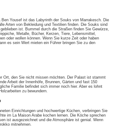
en Yousef ist das Labyrinth der Souks von Marrakesch. Die
lle Arten von Bekleidung und Textilien finden. Die Souks sind
t geblieben ist. Bummel durch die Straßen finden Sie Gewürze,
piche, Metalle, Bücher, Kerzen, Tiere, Lebensmittel,
en oder wollen können. Wenn Sie kurze Zeit oder haben
ann es sein Wert mieten ein Führer bringen Sie zu den
rer Ort, den Sie nicht missen möchten. Der Palast ist stammt
nde Arbeit der Innenhöfe, Brunnen, Gärten und fast 150
gliche Familie befindet sich immer noch hier. Aber es lohnt
 Holzarbeiten zu bewundern.
p
hneten Einrichtungen und hochwertige Küchen, verbringen Sie
chte im La Maison Arabe kochen lernen. Die Köche sprechen
sen ist ausgezeichnet und die Atmosphäre ist genial. Wenn
arokko mitnehmen.