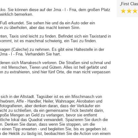
First Cla
ko. Sie können diese auf der Jma - l - Fna, dem großen Platz
 wirklich bemerken.
uß erkundet. Sie sehen hie und da ein Auto oder ein
ßen zu überholen, aber das macht keinen Sinn.
en, Taxis sind leicht zu finden. Befindet sich ein Taxistand in
kommt, ist es manchmal schwierig, ein Taxi zu finden.
wagen (Caleche) zu nehmen. Es gibt eine Haltestelle in der
Jma - l - Fna. Verhandeln Sie hart.
s denen sich Marrakesch verloren. Die Straßen sind schmal und
lt mit Menschen, Tieren und Gütern. Alles ist hell gefärbt und
 zu extrahieren, sind hier fünf Orte, die man nicht verpassen
 sich in der Altstadt. Tagsüber ist es ein Mischmasch von
hwörern, Affe - Handler, Heiler, Wahrsager, Akrobaten und
 fotografieren, aber denken daran, dass der Verkäufer ein
nicht zu schließen, da ein gemeinsame Trick besteht darin,
 große Mengen an Geld zu verlangen, bevor sie entfernt
tliche lokal das Quadrat verwandelt. Spazieren Sie durch die
en. Denken Sie daran, dass wenn Sie stoppen, um die
einen Tipp erwarten - und begleiten Sie, bis es gegeben ist.
die Hektik zu lästig ist, beobachten Sie die Action von einem