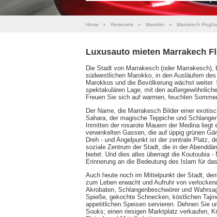
Home
»
Reiseziele
»
Marokko
»
Marrakech Flugha
Luxusauto mieten Marrakech F
Die Stadt von Marrakesch (oder Marrakesch), b
südwestlichen Marokko, in den Ausläufern des 
Marokkos und die Bevölkerung wächst weiter. S
spektakulären Lage, mit den außergewöhnlichen 
Freuen Sie sich auf warmen, feuchten Sommer
Der Name, die Marrakesch Bilder einer exotisc
Sahara, der magische Teppiche und Schlange
Inmitten der rosarote Mauern der Medina liegt ei
verwinkelten Gassen, die auf üppig grünen Gär
Dreh - und Angelpunkt ist der zentrale Platz, 
soziale Zentrum der Stadt, die in der Abenddä
bietet. Und dies alles überragt die Koutoubia
Erinnerung an die Bedeutung des Islam für da
Auch heute noch im Mittelpunkt der Stadt, dem
zum Leben erwacht und Aufruhr von verlocken
Akrobaten, Schlangenbeschwörer und Wahrsager.
Spieße, gekochte Schnecken, köstlichen Tajin
appetitlichen Speisen servieren. Dehnen Sie 
Souks; einen riesigen Marktplatz verkaufen, 