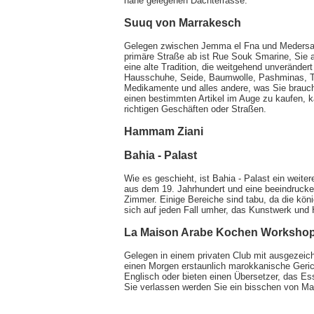
nahe gelegenen Dachterrasse.
Suuq von Marrakesch
Gelegen zwischen Jemma el Fna und Medersa B
primäre Straße ab ist Rue Souk Smarine, Sie a
eine alte Tradition, die weitgehend unveränder
Hausschuhe, Seide, Baumwolle, Pashminas, Tep
Medikamente und alles andere, was Sie brauch
einen bestimmten Artikel im Auge zu kaufen, k
richtigen Geschäften oder Straßen.
Hammam Ziani
Bahia - Palast
Wie es geschieht, ist Bahia - Palast ein weite
aus dem 19. Jahrhundert und eine beeindrucke
Zimmer. Einige Bereiche sind tabu, da die köni
sich auf jeden Fall umher, das Kunstwerk und
La Maison Arabe Kochen Worksho
Gelegen in einem privaten Club mit ausgezeic
einen Morgen erstaunlich marokkanische Geri
Englisch oder bieten einen Übersetzer, das Es
Sie verlassen werden Sie ein bisschen von M