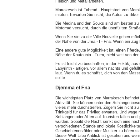
Fleisch und Metallarbeiten.
Marrakesch ist Fahrrad - Hauptstadt von Marok
mieten. Erwarten Sie nicht, die Autos zu Biker
Die Medina und den Souks sind am besten zu F
Motorrad versucht, durch die überfüllten Stra
Wenn Sie sie zu der Ville Nouvelle gehen möcht
der Nähe von der Jma - l - Fna. Wenn ein Zug 
Eine andere gute Möglichkeit ist, einen Pferde
Nähe der Koutoubia - Turm, nicht weit von der 
Es ist leicht zu beschaffen, in der Hektik, au
Labyrinth - artigen, vor allem nachts und gefül
laut. Wenn du es schaffst, dich von den Massen
sollte.
Djemma el Fna
Die wichtigsten Platz von Marrakesch befindet
Aktivität. Sie können unter den Schlangenbesc
vieles mehr durchstreifen. Zögern Sie nicht zu
Trinkgeld für das Privileg erwarten. Und wage 
Schlangen oder Affen auf Touristen fallen und
wurden. Sobald die Nacht senkt sich eine näch
verschiedenen Stände und lokale Köstlichkeit
Geschichtenerzähler oder Musiker zu hören sie 
Dieser Welt Erbe Anblick ist gesehen und wenn 