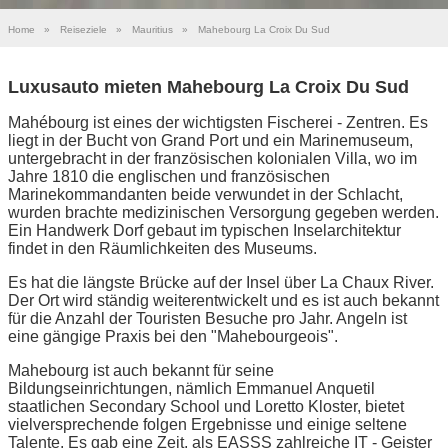
Home
»
Reiseziele
»
Mauritius
»
Mahebourg La Croix Du Sud
Luxusauto mieten Mahebourg La Croix Du Sud
Mahébourg ist eines der wichtigsten Fischerei - Zentren. Es
liegt in der Bucht von Grand Port und ein Marinemuseum,
untergebracht in der französischen kolonialen Villa, wo im
Jahre 1810 die englischen und französischen
Marinekommandanten beide verwundet in der Schlacht,
wurden brachte medizinischen Versorgung gegeben werden.
Ein Handwerk Dorf gebaut im typischen Inselarchitektur
findet in den Räumlichkeiten des Museums.
Es hat die längste Brücke auf der Insel über La Chaux River.
Der Ort wird ständig weiterentwickelt und es ist auch bekannt
für die Anzahl der Touristen Besuche pro Jahr. Angeln ist
eine gängige Praxis bei den "Mahebourgeois".
Mahebourg ist auch bekannt für seine
Bildungseinrichtungen, nämlich Emmanuel Anquetil
staatlichen Secondary School und Loretto Kloster, bietet
vielversprechende folgen Ergebnisse und einige seltene
Talente. Es gab eine Zeit, als EASSS zahlreiche IT - Geister