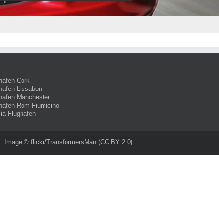
hafen Cork
hafen Lissabon
hafen Manchester
hafen Rom Fiumicino
ia Flughafen
Image ©
flickr/TransformersMan
(CC BY 2.0)‎