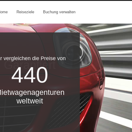
Home
Reiseziele
Buchung verwalten
r vergleichen die Preise von
Garantiert
440
die besten Preise
ietwagenagenturen
weltweit