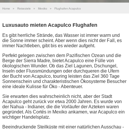
Home
»
Reiseziele
»
Mexiko
»
Flughafen Acapulco
Luxusauto mieten Acapulco Flughafen
Es gibt herrliche Strände, das Wasser ist immer warm und
die Sonne immer scheint. Aber wenn dies nicht der Fall, es
immer Nachtleben, gibt bis es wieder aufgeht.
Perfekt gelegen zwischen dem Pazifischen Ozean und die
Berge der Sierra Madre, bietet Acapulco eine Fülle von
ökologischen Wunder. Ob das Ziel Lagunen, Dschungel,
Inseln oder Flussmündungen oder durchqueren die Ufern
der Bucht von Acapulco, touring leisten das Ziel 360 Tage
Sonnenschein und charakteristischen Ökosysteme Besucher
eine ideale Kulisse für Öko - Abenteuer.
Sie erwarten dies wahrscheinlich nicht, aber der Stadt
Acapulco geht zurück vor etwa 2000 Jahren. Es wurde von
der Nahua - Indianer, die die Vorläufer der Azteken waren
gegründet. Als Cortés in Mexiko ankamen, war Acapulco ein
wichtiger Handelsplatz.
Beeindruckende Steilküste mit einer natürlichen Ausschau -