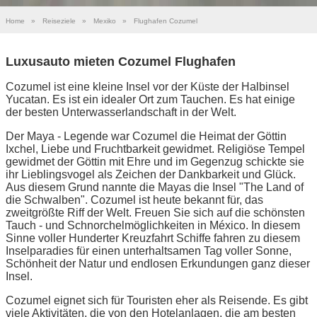
Home
»
Reiseziele
»
Mexiko
»
Flughafen Cozumel
Luxusauto mieten Cozumel Flughafen
Cozumel ist eine kleine Insel vor der Küste der Halbinsel
Yucatan. Es ist ein idealer Ort zum Tauchen. Es hat einige
der besten Unterwasserlandschaft in der Welt.
Der Maya - Legende war Cozumel die Heimat der Göttin
Ixchel, Liebe und Fruchtbarkeit gewidmet. Religiöse Tempel
gewidmet der Göttin mit Ehre und im Gegenzug schickte sie
ihr Lieblingsvogel als Zeichen der Dankbarkeit und Glück.
Aus diesem Grund nannte die Mayas die Insel "The Land of
die Schwalben". Cozumel ist heute bekannt für, das
zweitgrößte Riff der Welt. Freuen Sie sich auf die schönsten
Tauch - und Schnorchelmöglichkeiten in México. In diesem
Sinne voller Hunderter Kreuzfahrt Schiffe fahren zu diesem
Inselparadies für einen unterhaltsamen Tag voller Sonne,
Schönheit der Natur und endlosen Erkundungen ganz dieser
Insel.
Cozumel eignet sich für Touristen eher als Reisende. Es gibt
viele Aktivitäten, die von den Hotelanlagen, die am besten