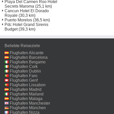
Playa Del Carmen Roo Hotel
Secrets Maroma
(25,1 km)
Cancun Hotel El Dorado
Royale
(30,3 km)
Puerto Morelos
(36,5 km)
Pdc Hotel Grand Sirenis
Budget
(39,3 km)
Beliebte Reiseziele
Flughafen Alicante
Flughafen Barcelona
Flughafen Bergamo
Flughafen Cork
Flughafen Dublin
Flughafen Faro
Flughafen Genf
Flughafen Lissabon
Flughafen Madrid
Flughafen Mailand
Malpensa
Flughafen Malaga
Flughafen Manchester
Flughafen München
Flughafen Nizza