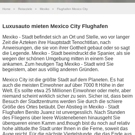
Home
»
Reiseziele
»
Mexiko
»
Flughafen Mexico City
Luxusauto mieten Mexico City Flughafen
Mexiko - Stadt befindet sich an Ort und Stelle, wo vor langer
Zeit die Azteken ihre Hauptstadt Tenochtitlan, nach
Anweisungen, die sie von ihrer Gottheit gebaut oder so sagt
die Legende. Mexiko - Stadt beeindruckt die Spanier, als sie
wegen der schönen Umgebung mitten in einem See
ankamen. Zum heutigen Tag Mexiko - Stadt wird Sie
begeistern, aber aus völlig anderen Gründen.
Mexico City ist die größte Stadt auf dem Planeten. Es hat
auch die meisten Einwohner auf über 7000 ft Höhe in der
Welt. Es sollte etwa 25 Millionen Einwohner oder mehr, aber
niemand scheint wirklich sicher zu sein. Sicher ist, dass beim
Besuch der Stadtzentrums werden Sie durch die schiere
Größe des Ortes betäubt. Der Abstieg in Mexiko - Stadt
Flughafen Benito Juarez ist unvergesslich. Nach Stunden
des Fliegens über leere Wüstenebenen hinausgeht Sie
überqueren einen Kamm and.though bist du noch auf relativ
hohe altitude.the Stadt unter Ihnen in die Ferne, soweit das
Auge reicht. Für die nächste Viertelstunde, die das Ende aus