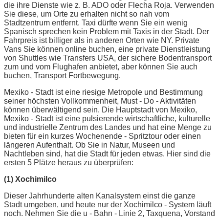
die ihre Dienste wie z. B. ADO oder Flecha Roja. Verwenden
Sie diese, um Orte zu erhalten nicht so nah vom
Stadtzentrum entfernt. Taxi dürfte wenn Sie ein wenig
Spanisch sprechen kein Problem mit Taxis in der Stadt. Der
Fahrpreis ist billiger als in anderen Orten wie NY. Private
Vans Sie können online buchen, eine private Dienstleistung
von Shuttles wie Transfers USA, der sichere Bodentransport
zum und vom Flughafen anbietet, aber können Sie auch
buchen, Transport Fortbewegung.
Mexiko - Stadt ist eine riesige Metropole und Bestimmung
seiner höchsten Vollkommenheit, Must - Do - Aktivitäten
können überwältigend sein. Die Hauptstadt von Mexiko,
Mexiko - Stadt ist eine pulsierende wirtschaftliche, kulturelle
und industrielle Zentrum des Landes und hat eine Menge zu
bieten für ein kurzes Wochenende - Spritztour oder einen
längeren Aufenthalt. Ob Sie in Natur, Museen und
Nachtleben sind, hat die Stadt für jeden etwas. Hier sind die
ersten 5 Plätze heraus zu überprüfen:
(1) Xochimilco
Dieser Jahrhunderte alten Kanalsystem einst die ganze
Stadt umgeben, und heute nur der Xochimilco - System läuft
noch. Nehmen Sie die u - Bahn - Linie 2, Taxquena, Vorstand