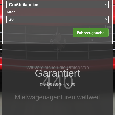
Alter
Wir vergleichen die Preise von
Garantiert
440
die besten Preise
Mietwagenagenturen weltweit