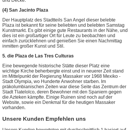
und Decke.
(4) San Jacinto Plaza
Der Hauptplatz des Stadtteils San Angel dieser belebte
Plaza ist bekannt für seine beliebten und belebten Samstag
Kunstmarkt. Es gibt einige gute Restaurants in der Nähe, und
dies ist ein großartiger Ort für Leute zu beobachten und
einfach zurücklehnen und genießen Sie einen Nachmittag
inmitten großer Kunst und Stil.
5. die Plaza de Las Tres Culturas
Eine bewegende historische Stätte dieser Platz eine
wichtige Kirche beherbergte einst und in neuerer Zeit stand
im Mittelpunkt der Regierung Massaker vor 1968 Mexiko -
Stadt Olympia, wo Hunderte Anwohner starben. Im
präkolumbianischen Zeiten war diese Seite das Zentrum der
Stadt Tlatelolco, deren Bewohner mit den Spaniern gegen
die Azteken kämpfte. Einige Ruinen sind noch auf der
Website, sowie ein Denkmal für die heutigen Massaker
vorhanden.
Unsere Kunden Empfehlen uns
Unsere Kunden bewerteten mit durchschnittlich 1 basiert auf