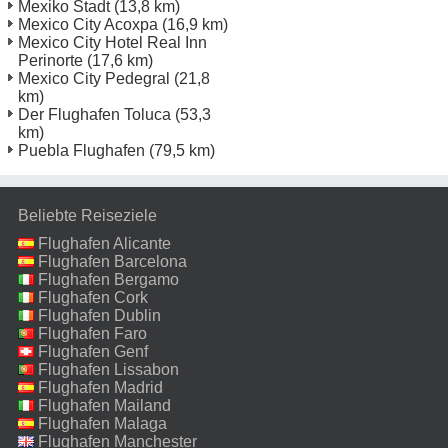
Mexiko Stadt
(13,8 km)
Mexico City Acoxpa
(16,9 km)
Mexico City Hotel Real Inn
Perinorte
(17,6 km)
Mexico City Pedegral
(21,8
km)
Der Flughafen Toluca
(53,3
km)
Puebla Flughafen
(79,5 km)
Beliebte Reiseziele
Flughafen Alicante
Flughafen Barcelona
Flughafen Bergamo
Flughafen Cork
Flughafen Dublin
Flughafen Faro
Flughafen Genf
Flughafen Lissabon
Flughafen Madrid
Flughafen Mailand
Malpensa
Flughafen Malaga
Flughafen Manchester