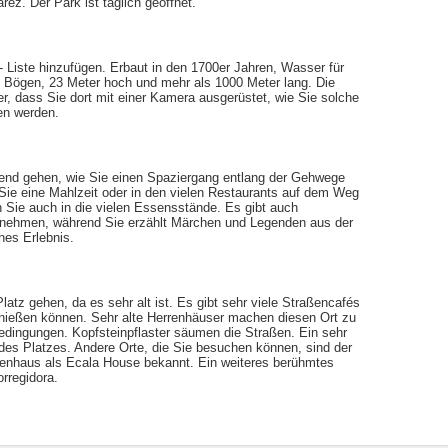
ez. Der Park ist täglich geöffnet.
 - Liste hinzufügen. Erbaut in den 1700er Jahren, Wasser für
n Bögen, 23 Meter hoch und mehr als 1000 Meter lang. Die
her, dass Sie dort mit einer Kamera ausgerüstet, wie Sie solche
hen werden.
nd gehen, wie Sie einen Spaziergang entlang der Gehwege
ie eine Mahlzeit oder in den vielen Restaurants auf dem Weg
 Sie auch in die vielen Essensstände. Es gibt auch
zu nehmen, während Sie erzählt Märchen und Legenden aus der
hes Erlebnis.
atz gehen, da es sehr alt ist. Es gibt sehr viele Straßencafés
enießen können. Sehr alte Herrenhäuser machen diesen Ort zu
edingungen. Kopfsteinpflaster säumen die Straßen. Ein sehr
 des Platzes. Andere Orte, die Sie besuchen können, sind der
rrenhaus als Ecala House bekannt. Ein weiteres berühmtes
rregidora.