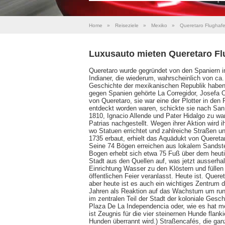
Home
»
Reiseziele
»
Mexiko
»
Queretaro Flughaf
Luxusauto mieten Queretaro Fl
Queretaro wurde gegründet von den Spaniern i
Indianer, die wiederum, wahrscheinlich von ca.
Geschichte der mexikanischen Republik haben 
gegen Spanien gehörte La Corregidor, Josefa O
von Queretaro, sie war eine der Plotter in den 
entdeckt worden waren, schickte sie nach San
1810, Ignacio Allende und Pater Hidalgo zu wa
Patrias nachgestellt. Wegen ihrer Aktion wird 
wo Statuen errichtet und zahlreiche Straßen 
1735 erbaut, erhielt das Aquädukt von Quereta
Seine 74 Bögen erreichen aus lokalem Sandstei
Bogen erhebt sich etwa 75 Fuß über dem heuti
Stadt aus den Quellen auf, was jetzt ausserha
Einrichtung Wasser zu den Klöstern und füllen
öffentlichen Feier veranlasst. Heute ist. Quer
aber heute ist es auch ein wichtiges Zentrum de
Jahren als Reaktion auf das Wachstum um run
im zentralen Teil der Stadt der koloniale Ges
Plaza De La Independencia oder, wie es hat m
ist Zeugnis für die vier steinernen Hunde flank
Hunden überrannt wird.) Straßencafés, die ga