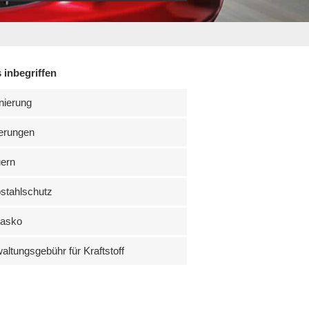
 inbegriffen
nierung
erungen
uern
stahlschutz
kasko
altungsgebühr für Kraftstoff