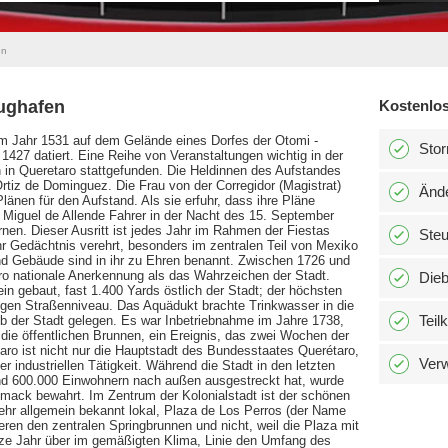
en
ughafen
Kostenlos
m Jahr 1531 auf dem Gelände eines Dorfes der Otomi -
Stor
 1427 datiert. Eine Reihe von Veranstaltungen wichtig in der
in Queretaro stattgefunden. Die Heldinnen des Aufstandes
rtiz de Dominguez. Die Frau von der Corregidor (Magistrat)
Änd
Plänen für den Aufstand. Als sie erfuhr, dass ihre Pläne
 Miguel de Allende Fahrer in der Nacht des 15. September
rnen. Dieser Ausritt ist jedes Jahr im Rahmen der Fiestas
Ste
ihr Gedächtnis verehrt, besonders im zentralen Teil von Mexiko
und Gebäude sind in ihr zu Ehren benannt. Zwischen 1726 und
ro nationale Anerkennung als das Wahrzeichen der Stadt.
Dieb
n gebaut, fast 1.400 Yards östlich der Stadt; der höchsten
gen Straßenniveau. Das Aquädukt brachte Trinkwasser in die
Teil
lb der Stadt gelegen. Es war Inbetriebnahme im Jahre 1738,
 die öffentlichen Brunnen, ein Ereignis, das zwei Wochen der
etaro ist nicht nur die Hauptstadt des Bundesstaates Querétaro,
Verw
r industriellen Tätigkeit. Während die Stadt in den letzten
d 600.000 Einwohnern nach außen ausgestreckt hat, wurde
chmack bewahrt. Im Zentrum der Kolonialstadt ist der schönen
ehr allgemein bekannt lokal, Plaza de Los Perros (der Name
ieren den zentralen Springbrunnen und nicht, weil die Plaza mit
nze Jahr über im gemäßigten Klima, Linie den Umfang des