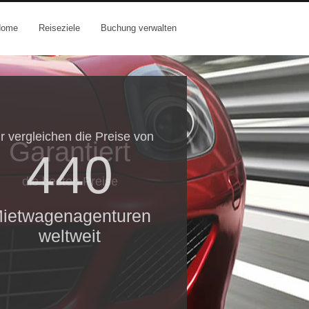
Home
Reiseziele
Buchung verwalten
r vergleichen die Preise von
Garantiert
440
die besten Preise
ietwagenagenturen
weltweit