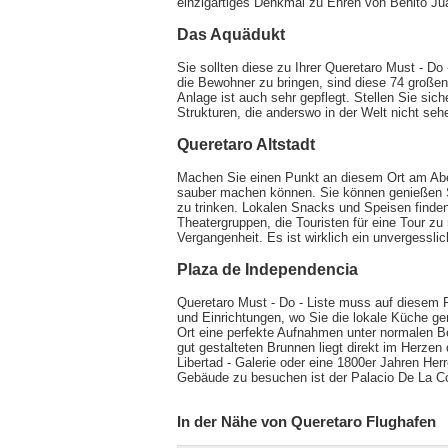
einzigartiges Denkmal zu Ehren von Benito Juar
Das Aquädukt
Sie sollten diese zu Ihrer Queretaro Must - Do
die Bewohner zu bringen, sind diese 74 große
Anlage ist auch sehr gepflegt. Stellen Sie sic
Strukturen, die anderswo in der Welt nicht se
Queretaro Altstadt
Machen Sie einen Punkt an diesem Ort am Abe
sauber machen können. Sie können genießen S
zu trinken. Lokalen Snacks und Speisen finden
Theatergruppen, die Touristen für eine Tour 
Vergangenheit. Es ist wirklich ein unvergesslic
Plaza de Independencia
Queretaro Must - Do - Liste muss auf diesem Pl
und Einrichtungen, wo Sie die lokale Küche g
Ort eine perfekte Aufnahmen unter normalen B
gut gestalteten Brunnen liegt direkt im Herzen
Libertad - Galerie oder eine 1800er Jahren He
Gebäude zu besuchen ist der Palacio De La Co
In der Nähe von Queretaro Flughafen