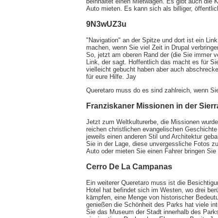
beinhaltet einen Mietwagen. Es gibt auch die 
Auto mieten. Es kann sich als billiger, öffentl
9N3wUZ3u
"Navigation" an der Spitze und dort ist ein Lin
machen, wenn Sie viel Zeit in Drupal verbringen
So, jetzt am oberen Rand der (die Sie immer v
Link, der sagt. Hoffentlich das macht es für 
vielleicht gebucht haben aber auch abschrecke
für eure Hilfe. Jay
Queretaro muss do es sind zahlreich, wenn Si
Franziskaner Missionen in der Sier
Jetzt zum Weltkulturerbe, die Missionen wurde
reichen christlichen evangelischen Geschichte
jeweils einen anderen Stil und Architektur geb
Sie in der Lage, diese unvergessliche Fotos zu
Auto oder mieten Sie einen Fahrer bringen Sie
Cerro De La Campanas
Ein weiterer Queretaro muss ist die Besichtig
Hotel hat befindet sich im Westen, wo drei be
kämpfen, eine Menge von historischer Bedeutu
genießen die Schönheit des Parks hat viele in
Sie das Museum der Stadt innerhalb des Parks