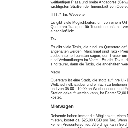
weitläufigen Plaza und breite Andadores (Gehw
wichtigsten Straßen der Innenstadt von Quere
HTT://This Webseite
Es gibt viele Möglichkeiten, um von einem Or
Queretaro Transport für Touristen zunächst verw
einschließlich:
Taxi
Es gibt viele Taxis, die rund um Queretaro ge
angehalten werden. Manchmal sind Taxi - Preis
Jedoch sollte Touristen sagen, den Treiber um
sind Verhandlungen im Vorteil. Es gibt Taxis, 
sind teurer, dann die Taxis, die angehalten we
Metro
Queretaro ist eine Stadt, die stolz auf ihre U 
Welt, schnell, sauber und einfach zu bedienen
und von 05:00 - 19:00 an Wochenenden und Feie
Station gekauft werden kann, ist Fahrer $2,00
kostet.
Mietwagen
Reisende haben immer die Möglichkeit, einen 
mieten, kostet ca. $25,00 USD pro Tag. Wenn e
keinen Preisunterschied. Allerdings kann Geld