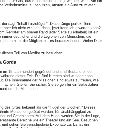
Kosten für Gas, das muss berücksichtigt werden, wenn Sie ein
iche Verkehrsmittel zu benutzen, anstatt ein Auto zu mieten.
k, der sagt "Inhalt hinzufügen". Diese Dinge perfekt Sinn
, aber ich nicht wirklich, dass, jetzt kann ich erwarten kann?
om Register am oberen Rand jeder Seite zu erhalten) ist ein
Sie immer deutlicher und die Legionen von Menschen, die
n durch nicht die Möglichkeit, es herauszufinden. Vielen Dank
e diesen Teil von Mexiko zu besuchen.
ra Gorda
n im 18. Jahrhundert gegründet und sind Bestandteil der
 während dieser Zeit. Die fünf Kirchen sind wunderschön,
aut. Die Innenräume der Missionen sind etwas zu freuen, wie
 machen. Stellen Sie sicher, Sie sorgen für ein Selbstfahrer
 rund um die Missionen.
ung des Ortes bekannt als die "Hügel der Glocken." Dieses
rühmte Menschen getötet wurden, für Unabhängigkeit zu
ng und Geschichten. Auf dem Hügel werden Sie in der Lage,
teressante Bereiche wie ein Theater und ein See. Besuchen
 und sehen Sie verschiedene Exponate zu. Es ist ein