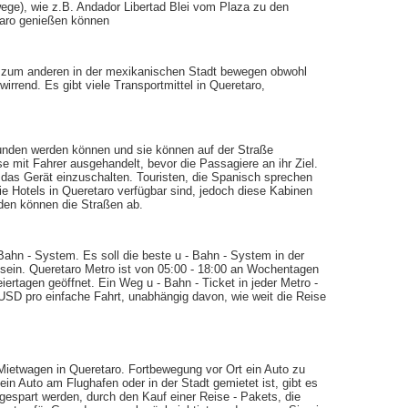
ege), wie z.B. Andador Libertad Blei vom Plaza zu den
taro genießen können
t zum anderen in der mexikanischen Stadt bewegen obwohl
irrend. Es gibt viele Transportmittel in Queretaro,
funden werden können und sie können auf der Straße
e mit Fahrer ausgehandelt, bevor die Passagiere an ihr Ziel.
 das Gerät einzuschalten. Touristen, die Spanisch sprechen
die Hotels in Queretaro verfügbar sind, jedoch diese Kabinen
rden können die Straßen ab.
- Bahn - System. Es soll die beste u - Bahn - System in der
 sein. Queretaro Metro ist von 05:00 - 18:00 an Wochentagen
rtagen geöffnet. Ein Weg u - Bahn - Ticket in jeder Metro -
 USD pro einfache Fahrt, unabhängig davon, wie weit die Reise
Mietwagen in Queretaro. Fortbewegung vor Ort ein Auto zu
in Auto am Flughafen oder in der Stadt gemietet ist, gibt es
 gespart werden, durch den Kauf einer Reise - Pakets, die