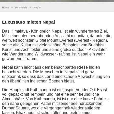
Home
»
Reiseziele
»
Nepal
Luxusauto mieten Nepal
Das Himalaya - Königreich Nepal ist ein wunderbares Ziel.
Mit seiner atemberaubenden Aussicht mountian, darunter die
weltweit höchsten Gipfel Mount Everest (Everest - Region),
seine alte Kultur mit viele schöne Beispiele von Budhhist
Kunst und Architektur und seine große outdoor - Aktivitäten
wie Wandern und Wildwasser - rafting, ist Nepal ein wahr
gewordener Traum.
Nepal kann leicht aus dem benachbarten Riese Indien
besucht werden. Die Menschen in Nepal sind ganz
entspannt, so dass das Land eine schöne Abwechslung von
den überfüllten indischen Ebenen bietet.
Die Hauptstadt Kathmandu ist ein inspirierender Ort. Es ist
vollgepackt mit Tempeln und hat eine sehr freundliche
Atmosphäre. Von Kathmandu, ist ist nur eine kurze Fahrt zu
den nahe gelegenen Patan mit seiner beeindruckenden
Durbar Square, wo die Vergangenheit wieder aufleben
lassen. Bhaktapur ist schon älter und bietet einige