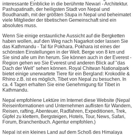
interessante Einblicke in die berühmte Newari - Architektur.
Pashupatinath, der heiligsten Stadt von Nepal und
Boudhanath, mit der größten Stupa in Nepal und beheimatet
viele Mitglieder der tibetischen Gemeinschaft sind ein
absolutes muss.
Wenn Sie einige erstaunliche Aussicht auf die Bergketten
haben wollen, auf den Weg nach Nagarkot oder lassen Sie
das Kathmandu - Tal für Pokhara. Pokhara ist eines der
schönsten Einstellungen in der Welt. Berge von 8 km und
Sie sind alle um ihn herum. Sie können auch in der Everest -
Region gehen wo Sie Everest und anderen Blick auf "das
Dach der Welt" sehen können. Royal Chitwan Nationalpark
bietet einige unerwartete Tiere für ein Bergland: Krokodile &
Rhino z.B. ist es möglich, Tibet von Nepal zu besuchen. In
ca. 4 Tagen erhalten Sie eine Genehmigung für Tibet in
Kathmandu.
Nepal empfohlene Lektüre im Internet diese Website (Nepal
Reiseinformationen und Unternehmen auflisten für Wandern,
Reisen, rafting, Abenteuer, Radfahren, Expeditionen, Trek,
Gipfel zu klettern, Bergsteigen, Hotels, Tour, News, Safari,
Forum, Branchenbuch. Agentur empfohlen.)
Nepal ist ein kleines Land auf dem Schoß des Himalaya