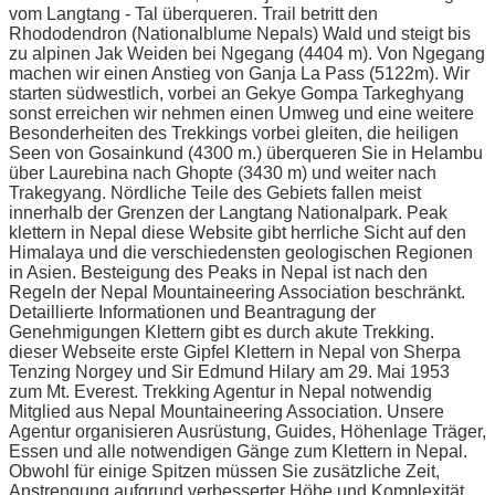
vom Langtang - Tal überqueren. Trail betritt den
Rhododendron (Nationalblume Nepals) Wald und steigt bis
zu alpinen Jak Weiden bei Ngegang (4404 m). Von Ngegang
machen wir einen Anstieg von Ganja La Pass (5122m). Wir
starten südwestlich, vorbei an Gekye Gompa Tarkeghyang
sonst erreichen wir nehmen einen Umweg und eine weitere
Besonderheiten des Trekkings vorbei gleiten, die heiligen
Seen von Gosainkund (4300 m.) überqueren Sie in Helambu
über Laurebina nach Ghopte (3430 m) und weiter nach
Trakegyang. Nördliche Teile des Gebiets fallen meist
innerhalb der Grenzen der Langtang Nationalpark. Peak
klettern in Nepal diese Website gibt herrliche Sicht auf den
Himalaya und die verschiedensten geologischen Regionen
in Asien. Besteigung des Peaks in Nepal ist nach den
Regeln der Nepal Mountaineering Association beschränkt.
Detaillierte Informationen und Beantragung der
Genehmigungen Klettern gibt es durch akute Trekking.
dieser Webseite erste Gipfel Klettern in Nepal von Sherpa
Tenzing Norgey und Sir Edmund Hilary am 29. Mai 1953
zum Mt. Everest. Trekking Agentur in Nepal notwendig
Mitglied aus Nepal Mountaineering Association. Unsere
Agentur organisieren Ausrüstung, Guides, Höhenlage Träger,
Essen und alle notwendigen Gänge zum Klettern in Nepal.
Obwohl für einige Spitzen müssen Sie zusätzliche Zeit,
Anstrengung aufgrund verbesserter Höhe und Komplexität