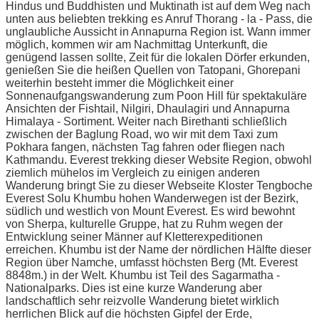
Hindus und Buddhisten und Muktinath ist auf dem Weg nach
unten aus beliebten trekking es Anruf Thorang - la - Pass, die
unglaubliche Aussicht in Annapurna Region ist. Wann immer
möglich, kommen wir am Nachmittag Unterkunft, die
genügend lassen sollte, Zeit für die lokalen Dörfer erkunden,
genießen Sie die heißen Quellen von Tatopani, Ghorepani
weiterhin besteht immer die Möglichkeit einer
Sonnenaufgangswanderung zum Poon Hill für spektakuläre
Ansichten der Fishtail, Nilgiri, Dhaulagiri und Annapurna
Himalaya - Sortiment. Weiter nach Birethanti schließlich
zwischen der Baglung Road, wo wir mit dem Taxi zum
Pokhara fangen, nächsten Tag fahren oder fliegen nach
Kathmandu. Everest trekking dieser Website Region, obwohl
ziemlich mühelos im Vergleich zu einigen anderen
Wanderung bringt Sie zu dieser Webseite Kloster Tengboche
Everest Solu Khumbu hohen Wanderwegen ist der Bezirk,
südlich und westlich von Mount Everest. Es wird bewohnt
von Sherpa, kulturelle Gruppe, hat zu Ruhm wegen der
Entwicklung seiner Männer auf Kletterexpeditionen
erreichen. Khumbu ist der Name der nördlichen Hälfte dieser
Region über Namche, umfasst höchsten Berg (Mt. Everest
8848m.) in der Welt. Khumbu ist Teil des Sagarmatha -
Nationalparks. Dies ist eine kurze Wanderung aber
landschaftlich sehr reizvolle Wanderung bietet wirklich
herrlichen Blick auf die höchsten Gipfel der Erde,