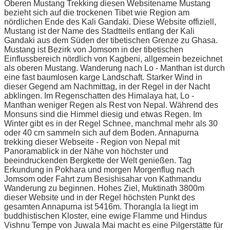
Oberen Mustang Trekking diesen Websitename Mustang
bezieht sich auf die trockenen Tibet wie Region am
nördlichen Ende des Kali Gandaki. Diese Website offiziell,
Mustang ist der Name des Stadtteils entlang der Kali
Gandaki aus dem Süden der tibetischen Grenze zu Ghasa.
Mustang ist Bezirk von Jomsom in der tibetischen
Einflussbereich nördlich von Kagbeni, allgemein bezeichnet
als oberen Mustang. Wanderung nach Lo - Manthan ist durch
eine fast baumlosen karge Landschaft. Starker Wind in
dieser Gegend am Nachmittag, in der Regel in der Nacht
abklingen. Im Regenschatten des Himalaya hat, Lo -
Manthan weniger Regen als Rest von Nepal. Während des
Monsuns sind die Himmel diesig und etwas Regen. Im
Winter gibt es in der Regel Schnee, manchmal mehr als 30
oder 40 cm sammeln sich auf dem Boden. Annapurna
trekking dieser Webseite - Region von Nepal mit
Panoramablick in der Nähe von höchster und
beeindruckenden Bergkette der Welt genießen. Tag
Erkundung in Pokhara und morgen Morgenflug nach
Jomsom oder Fahrt zum Besishisahar von Kathmandu
Wanderung zu beginnen. Hohes Ziel, Muktinath 3800m
dieser Website und in der Regel höchsten Punkt des
gesamten Annapurna ist 5416m. Thorangla la liegt im
buddhistischen Kloster, eine ewige Flamme und Hindus
Vishnu Tempe von Juwala Mai macht es eine Pilgerstätte für