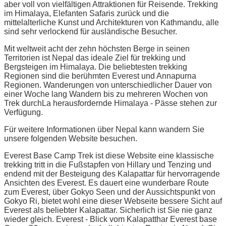
aber voll von vielfältigen Attraktionen für Reisende. Trekking
im Himalaya, Elefanten Safaris zurück und die
mittelalterliche Kunst und Architekturen von Kathmandu, alle
sind sehr verlockend für ausländische Besucher.
Mit weltweit acht der zehn höchsten Berge in seinen
Territorien ist Nepal das ideale Ziel für trekking und
Bergsteigen im Himalaya. Die beliebtesten trekking
Regionen sind die berühmten Everest und Annapurna
Regionen. Wanderungen von unterschiedlicher Dauer von
einer Woche lang Wandern bis zu mehreren Wochen von
Trek durchLa herausfordernde Himalaya - Pässe stehen zur
Verfügung.
Für weitere Informationen über Nepal kann wandern Sie
unsere folgenden Website besuchen.
Everest Base Camp Trek ist diese Website eine klassische
trekking tritt in die Fußstapfen von Hillary und Tenzing und
endend mit der Besteigung des Kalapattar für hervorragende
Ansichten des Everest. Es dauert eine wunderbare Route
zum Everest, über Gokyo Seen und der Aussichtspunkt von
Gokyo Ri, bietet wohl eine dieser Webseite bessere Sicht auf
Everest als beliebter Kalapattar. Sicherlich ist Sie nie ganz
wieder gleich. Everest - Blick vom Kalapatthar Everest base