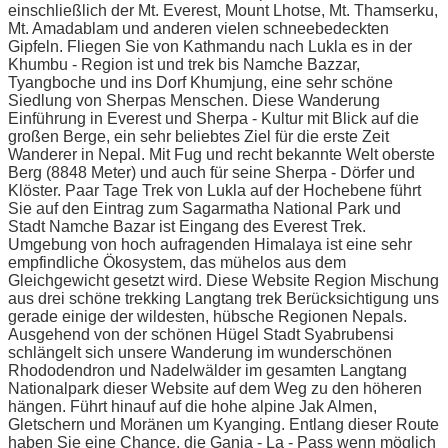
einschließlich der Mt. Everest, Mount Lhotse, Mt. Thamserku,
Mt. Amadablam und anderen vielen schneebedeckten
Gipfeln. Fliegen Sie von Kathmandu nach Lukla es in der
Khumbu - Region ist und trek bis Namche Bazzar,
Tyangboche und ins Dorf Khumjung, eine sehr schöne
Siedlung von Sherpas Menschen. Diese Wanderung
Einführung in Everest und Sherpa - Kultur mit Blick auf die
großen Berge, ein sehr beliebtes Ziel für die erste Zeit
Wanderer in Nepal. Mit Fug und recht bekannte Welt oberste
Berg (8848 Meter) und auch für seine Sherpa - Dörfer und
Klöster. Paar Tage Trek von Lukla auf der Hochebene führt
Sie auf den Eintrag zum Sagarmatha National Park und
Stadt Namche Bazar ist Eingang des Everest Trek.
Umgebung von hoch aufragenden Himalaya ist eine sehr
empfindliche Ökosystem, das mühelos aus dem
Gleichgewicht gesetzt wird. Diese Website Region Mischung
aus drei schöne trekking Langtang trek Berücksichtigung uns
gerade einige der wildesten, hübsche Regionen Nepals.
Ausgehend von der schönen Hügel Stadt Syabrubensi
schlängelt sich unsere Wanderung im wunderschönen
Rhododendron und Nadelwälder im gesamten Langtang
Nationalpark dieser Website auf dem Weg zu den höheren
hängen. Führt hinauf auf die hohe alpine Jak Almen,
Gletschern und Moränen um Kyanging. Entlang dieser Route
haben Sie eine Chance, die Ganja - La - Pass wenn möglich