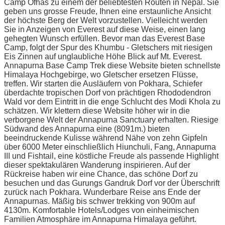
Camp Ofhas zu einem der beliebtesten Routen in Nepal. Sie
geben uns grosse Freude, Ihnen eine erstaunliche Ansicht
der höchste Berg der Welt vorzustellen. Vielleicht werden
Sie in Anzeigen von Everest auf diese Weise, einen lang
gehegten Wunsch erfüllen. Bevor man das Everest Base
Camp, folgt der Spur des Khumbu - Gletschers mit riesigen
Eis Zinnen auf unglaubliche Höhe Blick auf Mt. Everest.
Annapurna Base Camp Trek diese Website bieten schnellste
Himalaya Hochgebirge, wo Gletscher ersetzen Flüsse,
treffen. Wir starten die Ausläufern von Pokhara, Schiefer
überdachte tropischen Dorf von prächtigen Rhododendron
Wald vor dem Eintritt in die enge Schlucht des Modi Khola zu
schätzen. Wir klettern diese Website höher wir in die
verborgene Welt der Annapurna Sanctuary erhalten. Riesige
Südwand des Annapurna eine (8091m.) bieten
beeindruckende Kulisse während Nähe von zehn Gipfeln
über 6000 Meter einschließlich Hiunchuli, Fang, Annapurna
III und Fishtail, eine köstliche Freude als passende Highlight
dieser spektakulären Wanderung inspirieren. Auf der
Rückreise haben wir eine Chance, das schöne Dorf zu
besuchen und das Gurungs Gandruk Dorf vor der Überschrift
zurück nach Pokhara. Wunderbare Reise ans Ende der
Annapurnas. Mäßig bis schwer trekking von 900m auf
4130m. Komfortable Hotels/Lodges von einheimischen
Familien Atmosphäre im Annapurna Himalaya geführt.