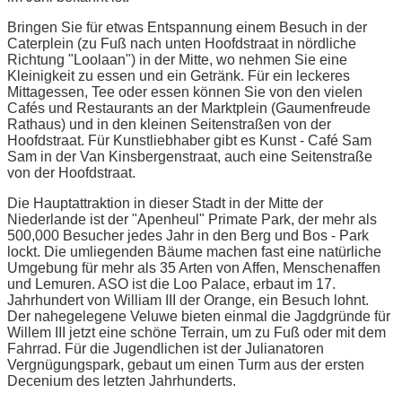
Bringen Sie für etwas Entspannung einem Besuch in der
Caterplein (zu Fuß nach unten Hoofdstraat in nördliche
Richtung "Loolaan") in der Mitte, wo nehmen Sie eine
Kleinigkeit zu essen und ein Getränk. Für ein leckeres
Mittagessen, Tee oder essen können Sie von den vielen
Cafés und Restaurants an der Marktplein (Gaumenfreude
Rathaus) und in den kleinen Seitenstraßen von der
Hoofdstraat. Für Kunstliebhaber gibt es Kunst - Café Sam
Sam in der Van Kinsbergenstraat, auch eine Seitenstraße
von der Hoofdstraat.
Die Hauptattraktion in dieser Stadt in der Mitte der
Niederlande ist der "Apenheul" Primate Park, der mehr als
500,000 Besucher jedes Jahr in den Berg und Bos - Park
lockt. Die umliegenden Bäume machen fast eine natürliche
Umgebung für mehr als 35 Arten von Affen, Menschenaffen
und Lemuren. ASO ist die Loo Palace, erbaut im 17.
Jahrhundert von William III der Orange, ein Besuch lohnt.
Der nahegelegene Veluwe bieten einmal die Jagdgründe für
Willem III jetzt eine schöne Terrain, um zu Fuß oder mit dem
Fahrrad. Für die Jugendlichen ist der Julianatoren
Vergnügungspark, gebaut um einen Turm aus der ersten
Decenium des letzten Jahrhunderts.