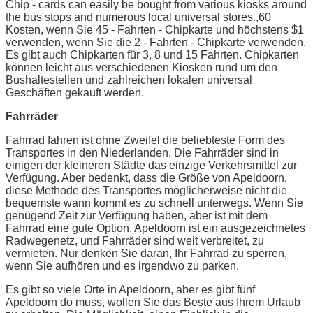
Chip - cards can easily be bought from various kiosks around
the bus stops and numerous local universal stores.,60
Kosten, wenn Sie 45 - Fahrten - Chipkarte und höchstens $1
verwenden, wenn Sie die 2 - Fahrten - Chipkarte verwenden.
Es gibt auch Chipkarten für 3, 8 und 15 Fahrten. Chipkarten
können leicht aus verschiedenen Kiosken rund um den
Bushaltestellen und zahlreichen lokalen universal
Geschäften gekauft werden.
Fahrräder
Fahrrad fahren ist ohne Zweifel die beliebteste Form des
Transportes in den Niederlanden. Die Fahrräder sind in
einigen der kleineren Städte das einzige Verkehrsmittel zur
Verfügung. Aber bedenkt, dass die Größe von Apeldoorn,
diese Methode des Transportes möglicherweise nicht die
bequemste wann kommt es zu schnell unterwegs. Wenn Sie
genügend Zeit zur Verfügung haben, aber ist mit dem
Fahrrad eine gute Option. Apeldoorn ist ein ausgezeichnetes
Radwegenetz, und Fahrräder sind weit verbreitet, zu
vermieten. Nur denken Sie daran, Ihr Fahrrad zu sperren,
wenn Sie aufhören und es irgendwo zu parken.
Es gibt so viele Orte in Apeldoorn, aber es gibt fünf
Apeldoorn do muss, wollen Sie das Beste aus Ihrem Urlaub