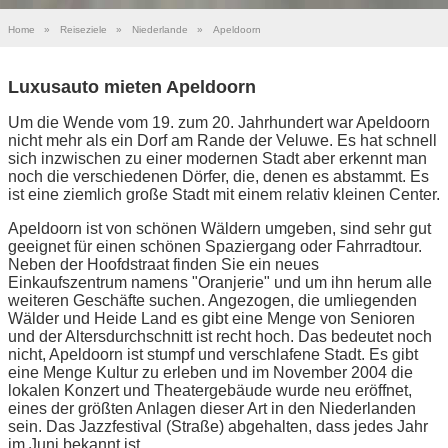
Home
»
Reiseziele
»
Niederlande
»
Apeldoorn
Luxusauto mieten Apeldoorn
Um die Wende vom 19. zum 20. Jahrhundert war Apeldoorn
nicht mehr als ein Dorf am Rande der Veluwe. Es hat schnell
sich inzwischen zu einer modernen Stadt aber erkennt man
noch die verschiedenen Dörfer, die, denen es abstammt. Es
ist eine ziemlich große Stadt mit einem relativ kleinen Center.
Apeldoorn ist von schönen Wäldern umgeben, sind sehr gut
geeignet für einen schönen Spaziergang oder Fahrradtour.
Neben der Hoofdstraat finden Sie ein neues
Einkaufszentrum namens "Oranjerie" und um ihn herum alle
weiteren Geschäfte suchen. Angezogen, die umliegenden
Wälder und Heide Land es gibt eine Menge von Senioren
und der Altersdurchschnitt ist recht hoch. Das bedeutet noch
nicht, Apeldoorn ist stumpf und verschlafene Stadt. Es gibt
eine Menge Kultur zu erleben und im November 2004 die
lokalen Konzert und Theatergebäude wurde neu eröffnet,
eines der größten Anlagen dieser Art in den Niederlanden
sein. Das Jazzfestival (Straße) abgehalten, dass jedes Jahr
im Juni bekannt ist.