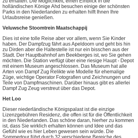
zu erhalten. Die Möglichkeit, einen Einblick in die
holländischen Könige Ahd besuchen einige der schönsten
Parks in den Niederlanden zu erhalten hilft Ihnen Ihre
Urlaubsreise genießen.
Veluwsche Stoomtrein Maatschappij
Dies ist eine tolle Reise aber vor allem, wenn Sie Kinder
haben. Der Dampfzug fährt aus Apeldoorn und geht bis hin
zu Dirden aber die Haltestelle ist nur ein bisschen aus der
Stadt. Der Hauptbahnhof am Beekberges ist, wo Sie gehen
möchten. Die Station verfügt über eine riesige Haupt - Depot
mit einem Museum angeschlossen. Das Museum hat alle
Arten von Dampf Zug Relikte wie Modelle für ehemalige
Züge, wichtige Operator Fotografien und Zeichnungen und
Teile von Dampfmaschinen. Darüber hinaus gibt es allerlei
Dampf Zug Zeug verstreut über das Depot.
Het Loo
Dieser niederländische Königspalast ist die einzige
Lizenzgebühren Residenz, die offen ist für die Öffentlichkeit
in den Niederlanden. Das schöne daran, hierher zu kommen
ist, dass Sie wirklich erhalten können und Idee und das
Gefühl wie es hier Leben gewesen sein würde. Die
Sommertour führt durch 32 verschiedene Bereiche des