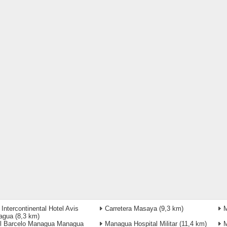
 Intercontinental Hotel Avis
Carretera Masaya
(9,3 km)
agua
(8,3 km)
l Barcelo Managua Managua
Managua Hospital Militar
(11,4 km)
M