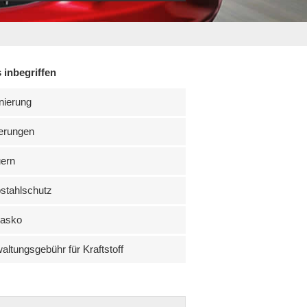
 inbegriffen
nierung
erungen
uern
stahlschutz
kasko
altungsgebühr für Kraftstoff