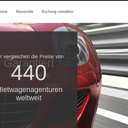
Home
Reiseziele
Buchung verwalten
r vergleichen die Preise von
Garantiert
440
die besten Preise
ietwagenagenturen
weltweit