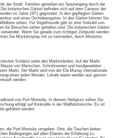
ik der Stadt. Familien genießen ein Spaziergang durch die
 Die botanischen Gärten befinden sich auf dem Campus der
wurden im Jahre 1971 gegründet. In den gepflegten Gärten
Bambus und einen Orchideengarten. In den Gärten können Sie
ildtiere sehen. Für Vogelfreunde gibt es eine Vielzahl von
gen für Besucher sehen gehalten sind. Die botanischen Gärten
n verwendet. Wenn Sie gerade zum richtigen Zeitpunkt werden
Nehmen Sie Mückenspray mit zu vermeiden, durch Moskitos
rsteckte Schätze unter den Marktständen. Auf der Markt
und Masse von Menschen. Schnitzereien und handgewebten
em Markt. Der Markt wird von der Ela Murray internationale
amstag eines jeden Monats. Lokale waren werden aus ganzen
erkauft werden.
tadtrand von Port Moresby. In diesem Heiligtum sehen Sie
schung erfolgt auf Krokodile in der Wallfahrtskirche. Es ist
le gefüttert werden.
hen, die Port Moresby umgeben. Orte, die Tauchen bieten
chen Bedingungen auf allen Ebenen der Erfahrung zu