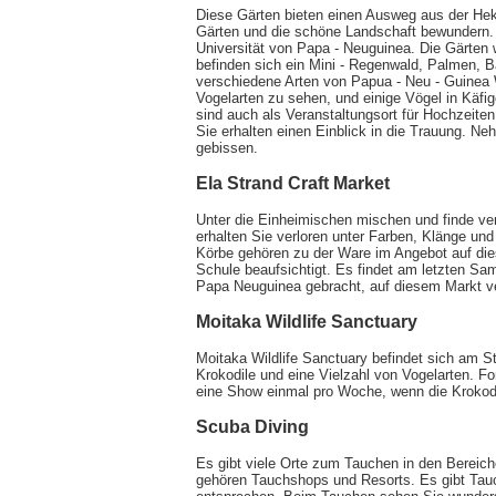
Diese Gärten bieten einen Ausweg aus der Hekt
Gärten und die schöne Landschaft bewundern.
Universität von Papa - Neuguinea. Die Gärten 
befinden sich ein Mini - Regenwald, Palmen, 
verschiedene Arten von Papua - Neu - Guinea W
Vogelarten zu sehen, und einige Vögel in Käfi
sind auch als Veranstaltungsort für Hochzeite
Sie erhalten einen Einblick in die Trauung. 
gebissen.
Ela Strand Craft Market
Unter die Einheimischen mischen und finde ve
erhalten Sie verloren unter Farben, Klänge 
Körbe gehören zu der Ware im Angebot auf dies
Schule beaufsichtigt. Es findet am letzten S
Papa Neuguinea gebracht, auf diesem Markt v
Moitaka Wildlife Sanctuary
Moitaka Wildlife Sanctuary befindet sich am S
Krokodile und eine Vielzahl von Vogelarten. For
eine Show einmal pro Woche, wenn die Krokodi
Scuba Diving
Es gibt viele Orte zum Tauchen in den Bereic
gehören Tauchshops und Resorts. Es gibt Tau