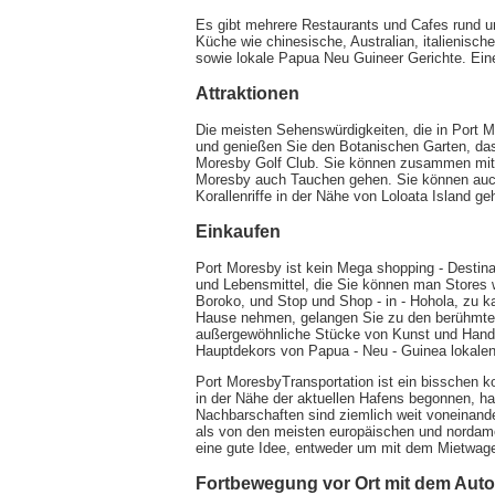
Es gibt mehrere Restaurants und Cafes rund um
Küche wie chinesische, Australian, italienisc
sowie lokale Papua Neu Guineer Gerichte. Eine
Attraktionen
Die meisten Sehenswürdigkeiten, die in Port M
und genießen Sie den Botanischen Garten, das
Moresby Golf Club. Sie können zusammen mit 
Moresby auch Tauchen gehen. Sie können auc
Korallenriffe in der Nähe von Loloata Island ge
Einkaufen
Port Moresby ist kein Mega shopping - Destin
und Lebensmittel, die Sie können man Stores
Boroko, und Stop und Shop - in - Hohola, zu 
Hause nehmen, gelangen Sie zu den berühmten 
außergewöhnliche Stücke von Kunst und Hand
Hauptdekors von Papua - Neu - Guinea lokalen
Port MoresbyTransportation ist ein bisschen kom
in der Nähe der aktuellen Hafens begonnen, ha
Nachbarschaften sind ziemlich weit voneinander
als von den meisten europäischen und nordame
eine gute Idee, entweder um mit dem Mietwage
Fortbewegung vor Ort mit dem Auto