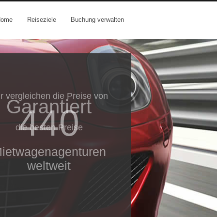
Home
Reiseziele
Buchung verwalten
r vergleichen die Preise von
Garantiert
440
die besten Preise
ietwagenagenturen
weltweit