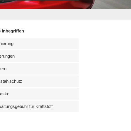
 inbegriffen
nierung
erungen
uern
stahlschutz
kasko
altungsgebühr für Kraftstoff