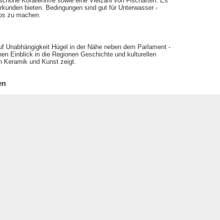
höne Korallenriffe sowie eine Vielzahl von Fischarten. Es
rkunden bieten. Bedingungen sind gut für Unterwasser -
otos zu machen.
uf Unabhängigkeit Hügel in der Nähe neben dem Parlament -
 Einblick in die Regionen Geschichte und kulturellen
n Keramik und Kunst zeigt.
en