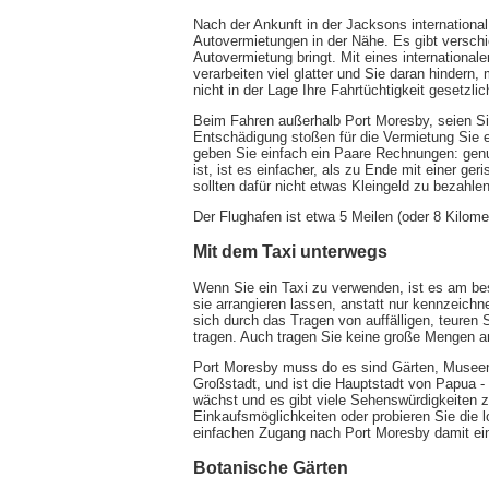
Nach der Ankunft in der Jacksons internationa
Autovermietungen in der Nähe. Es gibt verschi
Autovermietung bringt. Mit eines international
verarbeiten viel glatter und Sie daran hinder
nicht in der Lage Ihre Fahrtüchtigkeit gesetz
Beim Fahren außerhalb Port Moresby, seien Si
Entschädigung stoßen für die Vermietung Sie 
geben Sie einfach ein Paare Rechnungen: genu
ist, ist es einfacher, als zu Ende mit einer g
sollten dafür nicht etwas Kleingeld zu bezahlen
Der Flughafen ist etwa 5 Meilen (oder 8 Kilom
Mit dem Taxi unterwegs
Wenn Sie ein Taxi zu verwenden, ist es am bes
sie arrangieren lassen, anstatt nur kennzeich
sich durch das Tragen von auffälligen, teuren
tragen. Auch tragen Sie keine große Mengen a
Port Moresby muss do es sind Gärten, Museen
Großstadt, und ist die Hauptstadt von Papua -
wächst und es gibt viele Sehenswürdigkeiten z
Einkaufsmöglichkeiten oder probieren Sie die lo
einfachen Zugang nach Port Moresby damit ei
Botanische Gärten