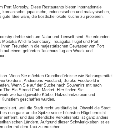
 Port Moresby. Diese Restaurants bieten internationale
he, koreanische, japanische, indonesischen und malaysischen,
 gute Idee wäre, die köstliche lokale Küche zu probieren.
oresby drehte sich um Natur und Tierwelt sind. Sie erkunden
 Moitaka Wildlife Sanctuary, Touaguba Hügel und Port
Ihren Freunden in die majestätischen Gewässer von Port
h auf einem geführten Tauchausflug am Wrack und
hen.
ation. Wenn Sie möchten Grundbedürfnisse wie Nahrungsmittel
 wie Gordons, Andersons Foodland, Boroko Foodworld in
kaufen. Wenn Sie auf der Suche nach Souvenirs mit nach
The Ela Strand Craft Market. Hier finden Sie
werk wie handgewebte Körbe, Holzschnitzereien und
 Künstlern geschaffen wurden.
pliziert, weil die Stadt recht weitläufig ist. Obwohl die Stadt
t es nun ganz an die Spitze seiner höchsten Hügel erreicht.
 entfernt, und das öffentliche Verkehrsnetz ist ganz anders
rikanischen Ländern. Aufgrund dieser Schwierigkeiten ist es
n oder mit dem Taxi zu erreichen.