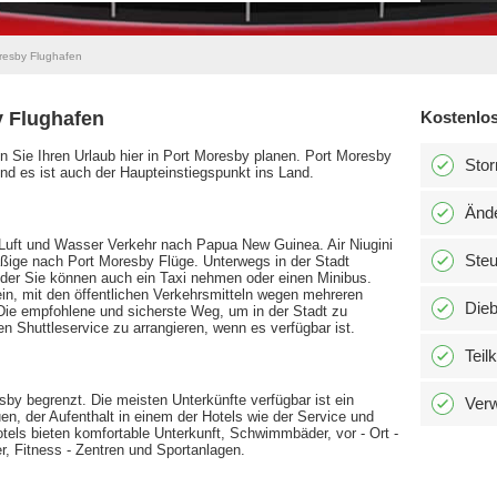
resby Flughafen
y Flughafen
Kostenlos
en Sie Ihren Urlaub hier in Port Moresby planen. Port Moresby
Stor
und es ist auch der Haupteinstiegspunkt ins Land.
Änd
 Luft und Wasser Verkehr nach Papua New Guinea. Air Niugini
Ste
mäßige nach Port Moresby Flüge. Unterwegs in der Stadt
der Sie können auch ein Taxi nehmen oder einen Minibus.
sein, mit den öffentlichen Verkehrsmitteln wegen mehreren
Dieb
Die empfohlene und sicherste Weg, um in der Stadt zu
nen Shuttleservice zu arrangieren, wenn es verfügbar ist.
Teil
by begrenzt. Die meisten Unterkünfte verfügbar ist ein
Verw
en, der Aufenthalt in einem der Hotels wie der Service und
tels bieten komfortable Unterkunft, Schwimmbäder, vor - Ort -
, Fitness - Zentren und Sportanlagen.