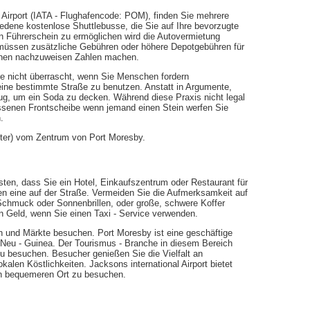
l Airport (IATA - Flughafencode: POM), finden Sie mehrere
edene kostenlose Shuttlebusse, die Sie auf Ihre bevorzugte
en Führerschein zu ermöglichen wird die Autovermietung
n, müssen zusätzliche Gebühren oder höhere Depotgebühren für
lichen nachzuweisen Zahlen machen.
e nicht überrascht, wenn Sie Menschen fordern
eine bestimmte Straße zu benutzen. Anstatt in Argumente,
g, um ein Soda zu decken. Während diese Praxis nicht legal
erissenen Frontscheibe wenn jemand einen Stein werfen Sie
.
eter) vom Zentrum von Port Moresby.
ten, dass Sie ein Hotel, Einkaufszentrum oder Restaurant für
nen eine auf der Straße. Vermeiden Sie die Aufmerksamkeit auf
 Schmuck oder Sonnenbrillen, oder große, schwere Koffer
n Geld, wenn Sie einen Taxi - Service verwenden.
 und Märkte besuchen. Port Moresby ist eine geschäftige
 Neu - Guinea. Der Tourismus - Branche in diesem Bereich
u besuchen. Besucher genießen Sie die Vielfalt an
kalen Köstlichkeiten. Jacksons international Airport bietet
n bequemeren Ort zu besuchen.