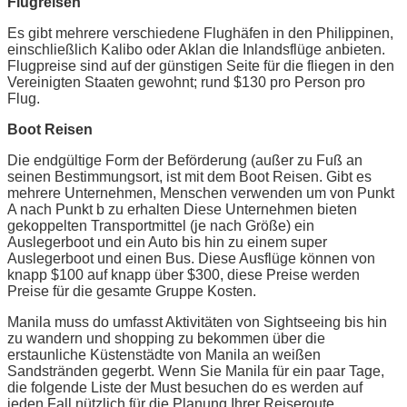
Flugreisen
Es gibt mehrere verschiedene Flughäfen in den Philippinen,
einschließlich Kalibo oder Aklan die Inlandsflüge anbieten.
Flugpreise sind auf der günstigen Seite für die fliegen in den
Vereinigten Staaten gewohnt; rund $130 pro Person pro
Flug.
Boot Reisen
Die endgültige Form der Beförderung (außer zu Fuß an
seinen Bestimmungsort, ist mit dem Boot Reisen. Gibt es
mehrere Unternehmen, Menschen verwenden um von Punkt
A nach Punkt b zu erhalten Diese Unternehmen bieten
gekoppelten Transportmittel (je nach Größe) ein
Auslegerboot und ein Auto bis hin zu einem super
Auslegerboot und einen Bus. Diese Ausflüge können von
knapp $100 auf knapp über $300, diese Preise werden
Preise für die gesamte Gruppe Kosten.
Manila muss do umfasst Aktivitäten von Sightseeing bis hin
zu wandern und shopping zu bekommen über die
erstaunliche Küstenstädte von Manila an weißen
Sandstränden gegerbt. Wenn Sie Manila für ein paar Tage,
die folgende Liste der Must besuchen do es werden auf
jeden Fall nützlich für die Planung Ihrer Reiseroute.