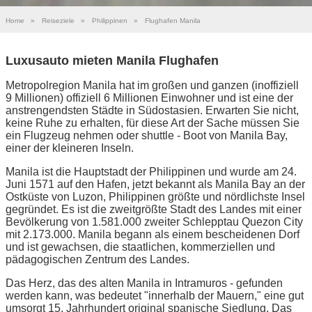
Home
»
Reiseziele
»
Philippinen
»
Flughafen Manila
Luxusauto mieten Manila Flughafen
Metropolregion Manila hat im großen und ganzen (inoffiziell
9 Millionen) offiziell 6 Millionen Einwohner und ist eine der
anstrengendsten Städte in Südostasien. Erwarten Sie nicht,
keine Ruhe zu erhalten, für diese Art der Sache müssen Sie
ein Flugzeug nehmen oder shuttle - Boot von Manila Bay,
einer der kleineren Inseln.
Manila ist die Hauptstadt der Philippinen und wurde am 24.
Juni 1571 auf den Hafen, jetzt bekannt als Manila Bay an der
Ostküste von Luzon, Philippinen größte und nördlichste Insel
gegründet. Es ist die zweitgrößte Stadt des Landes mit einer
Bevölkerung von 1.581.000 zweiter Schlepptau Quezon City
mit 2.173.000. Manila begann als einem bescheidenen Dorf
und ist gewachsen, die staatlichen, kommerziellen und
pädagogischen Zentrum des Landes.
Das Herz, das des alten Manila in Intramuros - gefunden
werden kann, was bedeutet "innerhalb der Mauern," eine gut
umsorgt 15. Jahrhundert original spanische Siedlung. Das