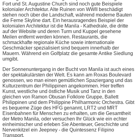
Fort und St. Augustine Church sind noch gute Beispiele
kolonialer Architektur. Alte Ruinen von WWII beschädigt
stehen noch über die Landschaft, während moderne Bauten
die Ferne Skyline dart. Ein herausragendes Beispiel der
kolonialen Architektur ist die Manila - Kathedrale, die dritte
auf der Website und deren Turm und Kuppel gesehene
Meilen entfernt werden können. Restaurants, die
schmackhafte regionale Küche sowie internationale
Geschmäcker spezialisiert sind bequem innerhalb der
Mauern. Während ein Golfplatz die gesamte Antike Siedlung
umgibt.
Der Sonnenuntergang in der Bucht von Manila ist auch eines
der spektakulärsten der Welt. Es kann am Roxas Boulevard
genossen, wo man einen gemütlichen Spaziergang und das
Kulturzentrum der Philippinen angekommen. Hier treffen
Kunst, westliche und östliche Musik und Tanz in den
gleichen von Ramon Obusan Folklore Gruppe, Ballett
Philippinen und dem Philippine Philharmonic Orchestra. Gibt
es bequeme Züge des HFG genannt, LRT2 und MRT
Eisenbahnen für Menschen zu erhalten, um die Gesamtheit
der Metro Manila, oder versuchen Ihr Glück wie ein echter
einheimischer und erleben Sie Abenteuer, Geschichte und
Nervenkitzel ein Jeepney - die Quintessenz Filipino
Transport.