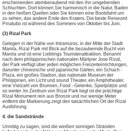
erscheinenden atemberaubend mit den ihn umgebenden
Schluchten. Dort können Sie harmonisch in die Natur, Baden
in den heißen Quellen oder Sie können eine Bootsfahrt um
zu sehen, das andere Ende des Kraters. Die beste Reisezeit
Pinatubo ist während des Sommers von Oktober bis Juni.
(3) Rizal Park
Gelegen in der Nähe von Intramuros, in der Mitte der Stadt
Manila, Rizal Park mit Blick auf die bezaubernde Bucht von
Manila und ist eine Lieblings Touristenattraktion. Benannt
nach dem philippinischen nationalen Märtyrer Jose Rizal,
der Park verfügt über jeden möglichen Freizeiteinrichtungen,
darunter chinesische und japanische Gärten, ein Schach -
Plaza, ein großes Stadion, das nationale Museum der
Philippinen, ein Licht und sound Theater, ein Amphitheater,
eine Vielzahl von Brunnen, Food - Gelenke, Spielplätze und
so weiter. Im Zentrum von Rizal Park liegt ist die prächtige
Rizal Monument rein aus Bronze und nur wenige Meter
entfernt die Markierung zeigt den tatsächlichen Ort der Rizal
Ausführung.
4. die Sandstrände
Unnötig zu sagen, sind die weißen sonnigen Stränden