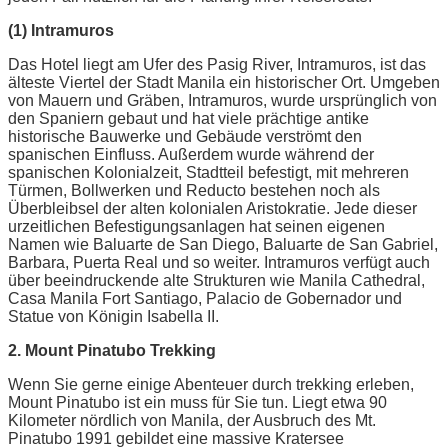
(1) Intramuros
Das Hotel liegt am Ufer des Pasig River, Intramuros, ist das
älteste Viertel der Stadt Manila ein historischer Ort. Umgeben
von Mauern und Gräben, Intramuros, wurde ursprünglich von
den Spaniern gebaut und hat viele prächtige antike
historische Bauwerke und Gebäude verströmt den
spanischen Einfluss. Außerdem wurde während der
spanischen Kolonialzeit, Stadtteil befestigt, mit mehreren
Türmen, Bollwerken und Reducto bestehen noch als
Überbleibsel der alten kolonialen Aristokratie. Jede dieser
urzeitlichen Befestigungsanlagen hat seinen eigenen
Namen wie Baluarte de San Diego, Baluarte de San Gabriel,
Barbara, Puerta Real und so weiter. Intramuros verfügt auch
über beeindruckende alte Strukturen wie Manila Cathedral,
Casa Manila Fort Santiago, Palacio de Gobernador und
Statue von Königin Isabella II.
2. Mount Pinatubo Trekking
Wenn Sie gerne einige Abenteuer durch trekking erleben,
Mount Pinatubo ist ein muss für Sie tun. Liegt etwa 90
Kilometer nördlich von Manila, der Ausbruch des Mt.
Pinatubo 1991 gebildet eine massive Kratersee