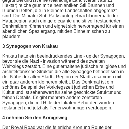
gegründet und ist eine weitläufige Land (verteilt auf 21
Hektar) reiche grün mit einem antiken Stil Brunnen und
Blumen Betten, die in kleinere Landschaften abgegrenzt
sind. Die Miniatur Sub Parks untergebracht innerhalb der
Hauptregion auch einige elegante und stilvoll restaurierten
Denkmälern rühmen und eignet sich hervorragend für einen
abendlichen Spaziergang, mit den Einheimischen zu
plaudern.
3 Synagogen von Krakau
Krakau hatte ein beeindruckendes Line - up der Synagogen,
bevor sie die Nazi - Invasion während des zweiten
Weltkriegs zerstört. Eine gut erhaltene jüdische religiöse und
architektonische Struktur, die alte Synagoge befindet sich in
der Nähe der alten Stadt - Region der Stadt zusammen mit
ein paar anderen kleineren bleibt. Das Denkmal ist ein
schönes Beispiel der Vorkriegszeit jüdischen Erbe und
Kultur und ist sehenswert für seine geschickte Struktur und
feinen Details. Es gibt mehrere andere zerstörten
Synagogen, die mit Hilfe der lokalen Behörden wurden
restauriert und jetzt als Ferienwohnungen verdoppeln.
4 nehmen Sie den Königsweg
Der Royal Road war die feierliche Krönung Route der