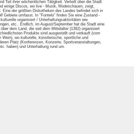
 Teil ihrer wöchentlichen Tätigkeit. Verteilt über die Stadt
d einige Discos, wo live - Musik, Modeschauen, zeigt,
nd. Eine der größten Diskotheken des Landes befindet sich in
olf Gebiete umfasst. In "Fontelo" finden Sie eine Zustand -
ulturelle organisiert / Unterhaltungsaktivitäten wie
ngen, etc.. Endlich, im August/September hat die Stadt eine
ber dem Land, die seit dem Mittelalter (1392) organisiert
rschiedlichsten Produkte sind ausgestellt und verkauft (vom
ein), wo kulturelle, künstlerische, sportliche und
deren Platz (Konferenzen, Konzerte, Sportveranstaltungen,
etc. haben) und Unterhaltung rund um.