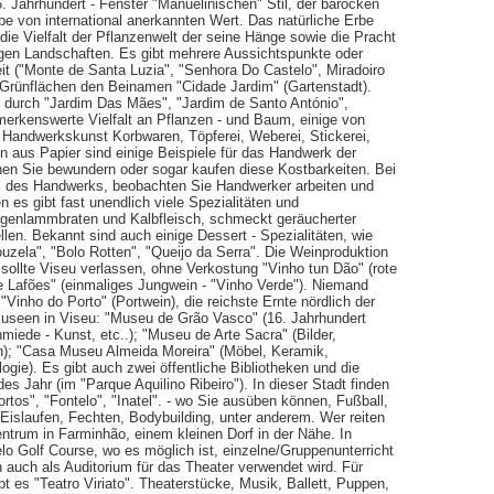
. Jahrhundert - Fenster "Manuelinischen" Stil, der barocken
rbe von international anerkannten Wert. Das natürliche Erbe
die Vielfalt der Pflanzenwelt der seine Hänge sowie die Pracht
igen Landschaften. Es gibt mehrere Aussichtspunkte oder
t ("Monte de Santa Luzia", "Senhora Do Castelo", Miradoiro
ße Grünflächen den Beinamen "Cidade Jardim" (Gartenstadt).
g durch "Jardim Das Mães", "Jardim de Santo António",
emerkenswerte Vielfalt an Pflanzen - und Baum, einige von
. Handwerkskunst Korbwaren, Töpferei, Weberei, Stickerei,
 aus Papier sind einige Beispiele für das Handwerk der
en Sie bewundern oder sogar kaufen diese Kostbarkeiten. Bei
utz des Handwerks, beobachten Sie Handwerker arbeiten und
 es gibt fast unendlich viele Spezialitäten und
iegenlammbraten und Kalbfleisch, schmeckt geräucherter
len. Bekannt sind auch einige Dessert - Spezialitäten, wie
uzela", "Bolo Rotten", "Queijo da Serra". Die Weinproduktion
 sollte Viseu verlassen, ohne Verkostung "Vinho tun Dão" (rote
 Lafões" (einmaliges Jungwein - "Vinho Verde"). Niemand
Vinho do Porto" (Portwein), die reichste Ernte nördlich der
r Museen in Viseu: "Museu de Grão Vasco" (16. Jahrhundert
miede - Kunst, etc..); "Museu de Arte Sacra" (Bilder,
en); "Casa Museu Almeida Moreira" (Möbel, Keramik,
gie). Es gibt auch zwei öffentliche Bibliotheken und die
es Jahr (im "Parque Aquilino Ribeiro"). In dieser Stadt finden
tos", "Fontelo", "Inatel". - wo Sie ausüben können, Fußball,
islaufen, Fechten, Bodybuilding, unter anderem. Wer reiten
entrum in Farminhão, einem kleinen Dorf in der Nähe. In
lo Golf Course, wo es möglich ist, einzelne/Gruppenunterricht
auch als Auditorium für das Theater verwendet wird. Für
t es "Teatro Viriato". Theaterstücke, Musik, Ballett, Puppen,