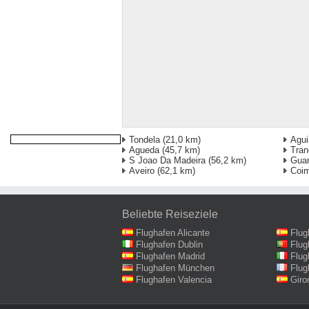
Tondela
(21,0 km)
Agui
Agueda
(45,7 km)
Tran
S Joao Da Madeira
(56,2 km)
Gua
Aveiro
(62,1 km)
Coim
Beliebte Reiseziele
Flughafen Alicante
Flug
Flughafen Dublin
Flug
Flughafen Madrid
Flug
Flughafen München
Flug
Flughafen Valencia
Giro