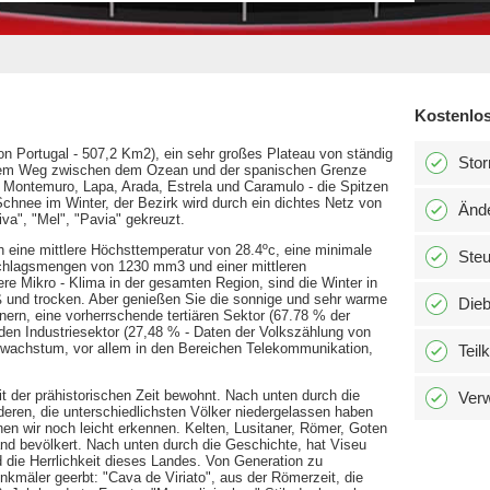
Kostenlos
von Portugal - 507,2 Km2), ein sehr großes Plateau von ständig
Stor
lbem Weg zwischen dem Ozean und der spanischen Grenze
 Montemuro, Lapa, Arada, Estrela und Caramulo - die Spitzen
hnee im Winter, der Bezirk wird durch ein dichtes Netz von
Änd
va", "Mel", "Pavia" gekreuzt.
 eine mittlere Höchsttemperatur von 28.4ºc, eine minimale
Ste
schlagsmengen von 1230 mm3 und einer mittleren
re Mikro - Klima in der gesamten Region, sind die Winter in
ß und trocken. Aber genießen Sie die sonnige und sehr warme
Dieb
ern, eine vorherrschende tertiären Sektor (67.78 % der
en Industriesektor (27,48 % - Daten der Volkszählung von
tswachstum, vor allem in den Bereichen Telekommunikation,
Teil
eit der prähistorischen Zeit bewohnt. Nach unten durch die
Verw
nderen, die unterschiedlichsten Völker niedergelassen haben
enen wir noch leicht erkennen. Kelten, Lusitaner, Römer, Goten
and bevölkert. Nach unten durch die Geschichte, hat Viseu
und die Herrlichkeit dieses Landes. Von Generation zu
nkmäler geerbt: "Cava de Viriato", aus der Römerzeit, die