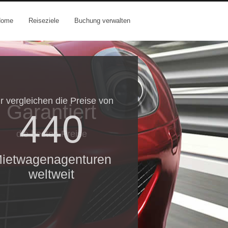
Home
Reiseziele
Buchung verwalten
r vergleichen die Preise von
Garantiert
440
die besten Preise
ietwagenagenturen
weltweit