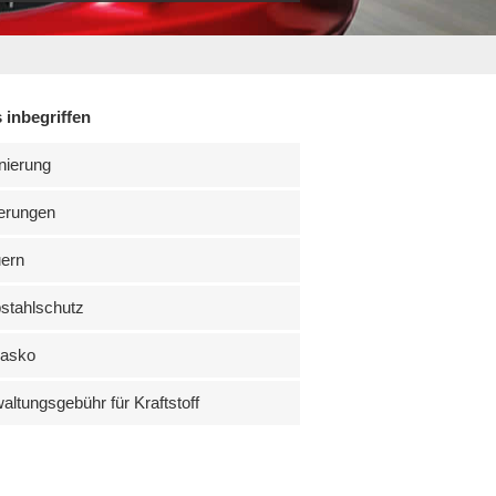
 inbegriffen
nierung
erungen
uern
stahlschutz
kasko
altungsgebühr für Kraftstoff