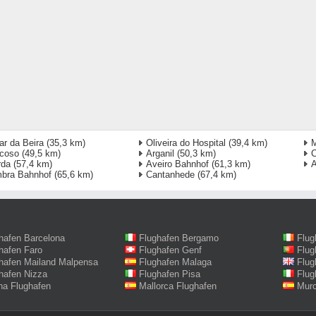
ar da Beira
(35,3 km)
Oliveira do Hospital
(39,4 km)
M
coso
(49,5 km)
Arganil
(50,3 km)
C
rda
(57,4 km)
Aveiro Bahnhof
(61,3 km)
A
bra Bahnhof
(65,6 km)
Cantanhede
(67,4 km)
hafen Barcelona
Flughafen Bergamo
Flug
hafen Faro
Flughafen Genf
Flug
hafen Mailand Malpensa
Flughafen Malaga
Flug
hafen Nizza
Flughafen Pisa
Flug
na Flughafen
Mallorca Flughafen
Murc