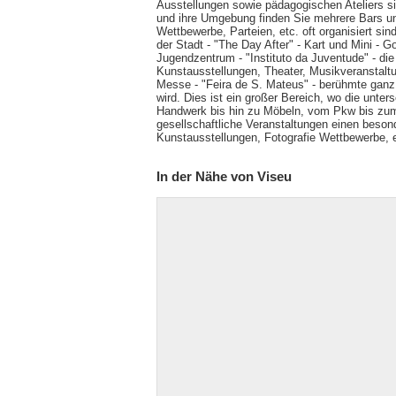
Ausstellungen sowie pädagogischen Ateliers sind
und ihre Umgebung finden Sie mehrere Bars un
Wettbewerbe, Parteien, etc. oft organisiert si
der Stadt - "The Day After" - Kart und Mini - G
Jugendzentrum - "Instituto da Juventude" - die k
Kunstausstellungen, Theater, Musikveranstaltu
Messe - "Feira de S. Mateus" - berühmte ganz ü
wird. Dies ist ein großer Bereich, wo die unte
Handwerk bis hin zu Möbeln, vom Pkw bis zum W
gesellschaftliche Veranstaltungen einen beson
Kunstausstellungen, Fotografie Wettbewerbe, 
In der Nähe von Viseu