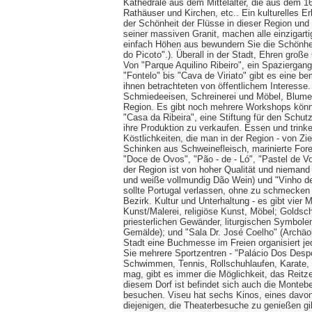
Kathedrale aus dem Mittelalter, die aus dem 16
Rathäuser und Kirchen, etc.. Ein kulturelles E
der Schönheit der Flüsse in dieser Region und 
seiner massiven Granit, machen alle einzigart
einfach Höhen aus bewundern Sie die Schönhei
do Picoto".). Überall in der Stadt, Ehren gro
Von "Parque Aquilino Ribeiro", ein Spaziergan
"Fontelo" bis "Cava de Viriato" gibt es eine b
ihnen betrachteten von öffentlichem Interesse
Schmiedeeisen, Schreinerei und Möbel, Blumen
Region. Es gibt noch mehrere Workshops könn
"Casa da Ribeira", eine Stiftung für den Sch
ihre Produktion zu verkaufen. Essen und trinken
Köstlichkeiten, die man in der Region - von Z
Schinken aus Schweinefleisch, marinierte Forel
"Doce de Ovos", "Pão - de - Ló", "Pastel de Vo
der Region ist von hoher Qualität und niemand
und weiße vollmundig Dão Wein) und "Vinho de
sollte Portugal verlassen, ohne zu schmecken "
Bezirk. Kultur und Unterhaltung - es gibt vie
Kunst/Malerei, religiöse Kunst, Möbel; Goldsch
priesterlichen Gewänder, liturgischen Symbol
Gemälde); und "Sala Dr. José Coelho" (Archäolo
Stadt eine Buchmesse im Freien organisiert jed
Sie mehrere Sportzentren - "Palácio Dos Despor
Schwimmen, Tennis, Rollschuhlaufen, Karate, E
mag, gibt es immer die Möglichkeit, das Reitz
diesem Dorf ist befindet sich auch die Montebe
besuchen. Viseu hat sechs Kinos, eines davon 
diejenigen, die Theaterbesuche zu genießen gib