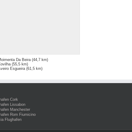
oimenta Da Beira
(44,7 km)
ovilha
(55,5 km)
veiro Esgueira
(61,5 km)
hafen Cork
hafen Lissabon
hafen Manchester
hafen Rom Fiumicino
ia Flughafen