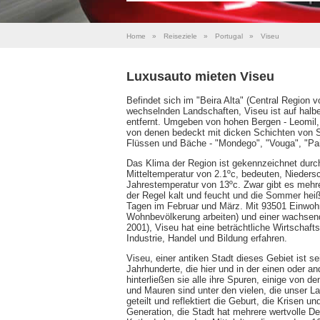
Home
»
Reiseziele
»
Portugal
»
Viseu
Luxusauto mieten Viseu
Befindet sich im "Beira Alta" (Central Region 
wechselnden Landschaften, Viseu ist auf ha
entfernt. Umgeben von hohen Bergen - Leomil,
von denen bedeckt mit dicken Schichten von Sc
Flüssen und Bäche - "Mondego", "Vouga", "Pai
Das Klima der Region ist gekennzeichnet durch
Mitteltemperatur von 2.1ºc, bedeuten, Nieder
Jahrestemperatur von 13ºc. Zwar gibt es mehre
der Regel kalt und feucht und die Sommer hei
Tagen im Februar und März. Mit 93501 Einwohn
Wohnbevölkerung arbeiten) und einer wachsend
2001), Viseu hat eine beträchtliche Wirtschaf
Industrie, Handel und Bildung erfahren.
Viseu, einer antiken Stadt dieses Gebiet ist s
Jahrhunderte, die hier und in der einen oder a
hinterließen sie alle ihre Spuren, einige von d
und Mauren sind unter den vielen, die unser L
geteilt und reflektiert die Geburt, die Krisen 
Generation, die Stadt hat mehrere wertvolle De