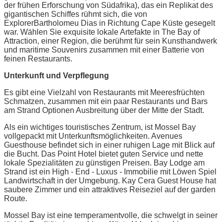
der frühen Erforschung von Südafrika), das ein Replikat des
gigantischen Schiffes rühmt sich, die von
ExplorerBartholomeu Dias in Richtung Cape Küste gesegelt
war. Wählen Sie exquisite lokale Artefakte in The Bay of
Attraction, einer Region, die berühmt für sein Kunsthandwerk
und maritime Souvenirs zusammen mit einer Batterie von
feinen Restaurants.
Unterkunft und Verpflegung
Es gibt eine Vielzahl von Restaurants mit Meeresfrüchten
Schmatzen, zusammen mit ein paar Restaurants und Bars
am Strand Optionen Ausbreitung über der Mitte der Stadt.
Als ein wichtiges touristisches Zentrum, ist Mossel Bay
vollgepackt mit Unterkunftsmöglichkeiten. Avenues
Guesthouse befindet sich in einer ruhigen Lage mit Blick auf
die Bucht. Das Point Hotel bietet guten Service und nette
lokale Spezialitäten zu günstigen Preisen. Bay Lodge am
Strand ist ein High - End - Luxus - Immobilie mit Löwen Spiel
Landwirtschaft in der Umgebung. Kay Cera Guest House hat
saubere Zimmer und ein attraktives Reiseziel auf der garden
Route.
Mossel Bay ist eine temperamentvolle, die schwelgt in seiner