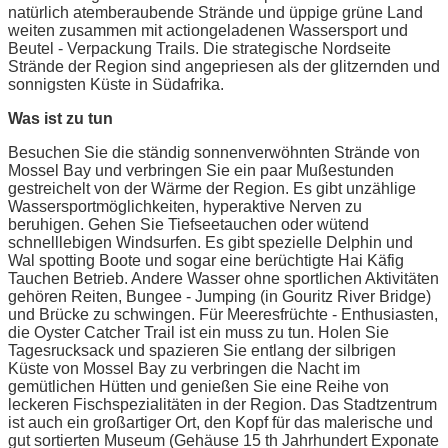
natürlich atemberaubende Strände und üppige grüne Land
weiten zusammen mit actiongeladenen Wassersport und
Beutel - Verpackung Trails. Die strategische Nordseite
Strände der Region sind angepriesen als der glitzernden und
sonnigsten Küste in Südafrika.
Was ist zu tun
Besuchen Sie die ständig sonnenverwöhnten Strände von
Mossel Bay und verbringen Sie ein paar Mußestunden
gestreichelt von der Wärme der Region. Es gibt unzählige
Wassersportmöglichkeiten, hyperaktive Nerven zu
beruhigen. Gehen Sie Tiefseetauchen oder wütend
schnelllebigen Windsurfen. Es gibt spezielle Delphin und
Wal spotting Boote und sogar eine berüchtigte Hai Käfig
Tauchen Betrieb. Andere Wasser ohne sportlichen Aktivitäten
gehören Reiten, Bungee - Jumping (in Gouritz River Bridge)
und Brücke zu schwingen. Für Meeresfrüchte - Enthusiasten,
die Oyster Catcher Trail ist ein muss zu tun. Holen Sie
Tagesrucksack und spazieren Sie entlang der silbrigen
Küste von Mossel Bay zu verbringen die Nacht im
gemütlichen Hütten und genießen Sie eine Reihe von
leckeren Fischspezialitäten in der Region. Das Stadtzentrum
ist auch ein großartiger Ort, den Kopf für das malerische und
gut sortierten Museum (Gehäuse 15 th Jahrhundert Exponate