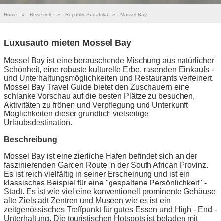
Home
»
Reiseziele
»
Republik Südafrika
»
Mossel Bay
Luxusauto mieten Mossel Bay
Mossel Bay ist eine berauschende Mischung aus natürlicher
Schönheit, eine robuste kulturelle Erbe, rasenden Einkaufs -
und Unterhaltungsmöglichkeiten und Restaurants verfeinert.
Mossel Bay Travel Guide bietet den Zuschauern eine
schlanke Vorschau auf die besten Plätze zu besuchen,
Aktivitäten zu frönen und Verpflegung und Unterkunft
Möglichkeiten dieser gründlich vielseitige
Urlaubsdestination.
Beschreibung
Mossel Bay ist eine zierliche Hafen befindet sich an der
faszinierenden Garden Route in der South African Provinz.
Es ist reich vielfältig in seiner Erscheinung und ist ein
klassisches Beispiel für eine "gespaltene Persönlichkeit" -
Stadt. Es ist wie viel eine konventionell prominente Gehäuse
alte Zielstadt Zentren und Museen wie es ist ein
zeitgenössisches Treffpunkt für gutes Essen und High - End -
Unterhaltung. Die touristischen Hotspots ist beladen mit