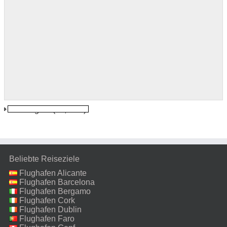
Kaliningrad
(18,9 km)
Beliebte Reiseziele
Flughafen Alicante
Flughafen Barcelona
Flughafen Bergamo
Flughafen Cork
Flughafen Dublin
Flughafen Faro