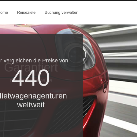
Home
Reiseziele
Buchung verwalten
r vergleichen die Preise von
Garantiert
440
die besten Preise
ietwagenagenturen
weltweit