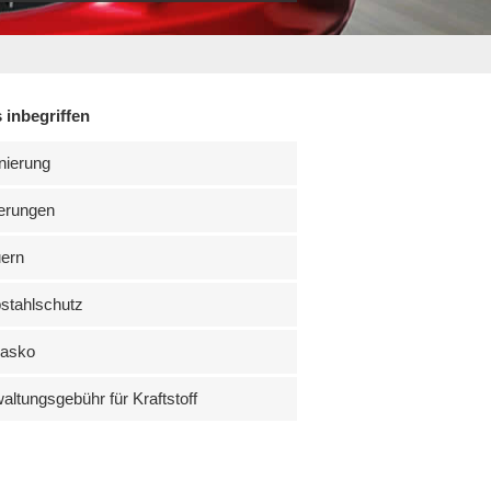
 inbegriffen
nierung
erungen
uern
stahlschutz
kasko
altungsgebühr für Kraftstoff