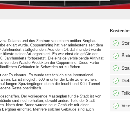
Kostenlos
ovinz Dalarna und das Zentrum von einem antiker Bergbau -
Stor
e erklärt wurde. Coppermining hat hier mindestens seit dem
9 Jahrhundert stattgefunden. Aus dem 14. Jahrhundert wurde
 älteste seiner Art organisiert. Es war einst die größte der
Änd
 Jahrhunderts fortgesetzt. Die einzige verbleibende Aktivität
arbe von den Waiste Produkten der Coppermine. Diese Farbe
 ländlichen Gebäuden in Schweden rot zu färben.
Ste
t der Tourismus. Es wurde tatsächlich eine international
Jahren. Es ist möglich, 600 m unter der Erde zu erreichen.
Dieb
 auf langen Spaziergängen durch die feucht und Kühl Tunnel
edene Reste oberirdisch.
Teil
geschaffen. Der vorliegende Masterplan für die Stadt ist von
ebäude sind noch erhalten, obwohl andere Teile der Stadt
rden. Nach dem Brand wurden neue Gebäude mit einer
Verw
 Bergbau errichtet. Mehrere solcher Gebäude sind auch