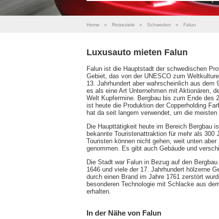
Home
»
Reiseziele
»
Schweden
»
Falun
Luxusauto mieten Falun
Falun ist die Hauptstadt der schwedischen Pr
Gebiet, das von der UNESCO zum Weltkulturerb
13. Jahrhundert aber wahrscheinlich aus dem 
es als eine Art Unternehmen mit Aktionären, der
Welt Kupfermine. Bergbau bis zum Ende des 20.
ist heute die Produktion der Copperholding F
hat da seit langem verwendet, um die meisten
Die Haupttätigkeit heute im Bereich Bergbau is
bekannte Touristenattraktion für mehr als 300 
Touristen können nicht gehen, weit unten aber
genommen. Es gibt auch Gebäude und verschi
Die Stadt war Falun in Bezug auf den Bergbau 
1646 und viele der 17. Jahrhundert hölzerne G
durch einen Brand im Jahre 1761 zerstört wu
besonderen Technologie mit Schlacke aus dem
erhalten.
In der Nähe von Falun