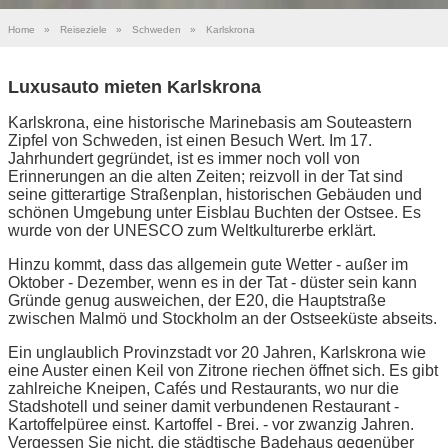
Home
»
Reiseziele
»
Schweden
»
Karlskrona
Luxusauto mieten Karlskrona
Karlskrona, eine historische Marinebasis am Souteastern
Zipfel von Schweden, ist einen Besuch Wert. Im 17.
Jahrhundert gegründet, ist es immer noch voll von
Erinnerungen an die alten Zeiten; reizvoll in der Tat sind
seine gitterartige Straßenplan, historischen Gebäuden und
schönen Umgebung unter Eisblau Buchten der Ostsee. Es
wurde von der UNESCO zum Weltkulturerbe erklärt.
Hinzu kommt, dass das allgemein gute Wetter - außer im
Oktober - Dezember, wenn es in der Tat - düster sein kann
Gründe genug ausweichen, der E20, die Hauptstraße
zwischen Malmö und Stockholm an der Ostseeküste abseits.
Ein unglaublich Provinzstadt vor 20 Jahren, Karlskrona wie
eine Auster einen Keil von Zitrone riechen öffnet sich. Es gibt
zahlreiche Kneipen, Cafés und Restaurants, wo nur die
Stadshotell und seiner damit verbundenen Restaurant -
Kartoffelpüree einst. Kartoffel - Brei. - vor zwanzig Jahren.
Vergessen Sie nicht, die städtische Badehaus gegenüber