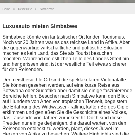
Home
»
Reiseziele
»
Simbabwe
Luxusauto mieten Simbabwe
Simbabwe könnte ein fantastischer Ort für den Tourismus.
Noch vor 20 Jahren war es das reichste Land in Afrika. Aber
die gegenwärtige wirtschaftliche und politische Situation
machen es kein Land, das Sie als Tourist besuchen
möchten. Während die östlichen Teile des Landes Streit hin
und her gerissen sind, ist der westliche Teil etwas sicherer
für den Reisenden.
Der meistbesuchte Ort sind die spektakulären Victoriafälle.
Sie können gesehen werden, auf eine kurze Reise aus
Botswana oder Südafrika aber damit sie einige faszinierende
Bereiche fehlen. Besucher nach Simbabwe kann den Blick
auf Hunderte von Arten von tropischen Tierwelt, begeistern
die Erfahrung des Wildwasser - rafting, kalten Berges Gipfel
erklimmen und genießen Sie die Geschichte eines Volkes,
das Tausende von Jahren zurückreicht. Doch sind diese
Freuden nur einige derjenigen, die darauf warten, von den
Reisenden entdeckt zu werden, plant, dieses Juwel im
Herzen von Afrika zu besuchen. Weitere Highlights sind die