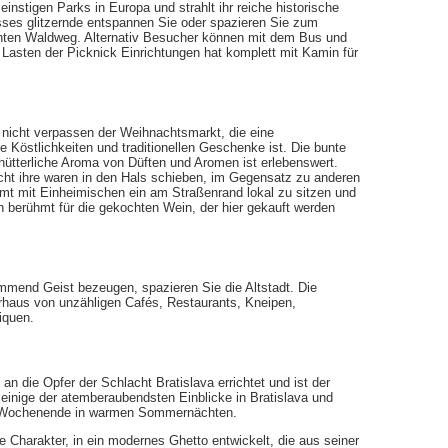
instigen Parks in Europa und strahlt ihr reiche historische
sses glitzernde entspannen Sie oder spazieren Sie zum
hten Waldweg. Alternativ Besucher können mit dem Bus und
Lasten der Picknick Einrichtungen hat komplett mit Kamin für
 nicht verpassen der Weihnachtsmarkt, die eine
 Köstlichkeiten und traditionellen Geschenke ist. Die bunte
hütterliche Aroma von Düften und Aromen ist erlebenswert.
icht ihre waren in den Hals schieben, im Gegensatz zu anderen
mmt mit Einheimischen ein am Straßenrand lokal zu sitzen und
ch berühmt für die gekochten Wein, der hier gekauft werden
mmend Geist bezeugen, spazieren Sie die Altstadt. Die
erhaus von unzähligen Cafés, Restaurants, Kneipen,
iquen.
die Opfer der Schlacht Bratislava errichtet und ist der
 einige der atemberaubendsten Einblicke in Bratislava und
 Wochenende in warmen Sommernächten.
 Charakter, in ein modernes Ghetto entwickelt, die aus seiner