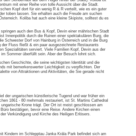
trum mit einer Reihe von tolle Aussicht über die Stadt.
chen Kopf dort für ein wenig R & R verteilt, wie es ein guter
der toben lassen. Sie erhalten auch die Freude am suchen
sterreich. Koliba hat auch eine kleine Skipiste, solltest du es
springen auch den Bus & Kopf, Devin einer mährischen Stadt
st Innenpolitik durch die Ruinen einer spektakulären Burg, die
(die Schwester Dorf von Hainburg in Österreich und in die Burg
der Fluss fließt & ein paar ausgezeichnete Restaurants
en Spezialitäten serviert. Viele Familien Kopf, Devin aus der
im Sommer überfüllt sein. Aber der Besuch lohnt sich.
ischen Geschichte, die seine wichtigsten Identität und die
nds mit bemerkenswerter Leichtigkeit zu verpflichten. Der
lette von Attraktionen und Aktivitäten, die Sie gerade nicht
piel der ungarischen künstlerische Tugend und war früher ein
en 1861 - 80 mehrmals restauriert, ist St. Martins Cathedral
te ungarische Krone trägt. Der Ort ist meist geschlossen am
Büro bestätigen, bevor eine Reise. Andere Kirchen einen
 der Verkündigung und Kirche des Heiligen Erlösers.
mit Kindern im Schlepptau Janka Krála Park befindet sich am