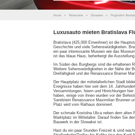
Home
»
Reiseziele
»
Slowakei
»
Flughafen Bratisl
Luxusauto mieten Bratislava F
Bratislava (425,000 Einwohner) ist die Hauptsta
Geschichte und viele Sehenswürdigkeiten. Brat
ein paar interessante Museen wie das Museum
ist das blaue Haus, beherbergt die Ausstellu
Im Süden des Burgbergs sind die erhaltenen R
Weitere Sehenswürdigkeiten in der Nähe der Bu
Dreifaltigkeit und der Renaissance Bramer Ma
Der Hauptplatz der mittelalterlichen Stadt bild
Ereignisse haben hier seit dem 14. Jahrhunder
Versammlungen, feiern und Hinrichtungen hier s
haben, einige von ihnen wurden vor der Befest
Sandstein Renaissance Maximilian Brunnen und 
Platz wird vom Rathaus dominiert.
Der schmale Kostolna Ulica neben dem alten Ra
Marktplatz im Mittelalter. Darauf finden Sie de
Bauwerk in der Slowakei ist.
Hast du ein paar Stunden Freizeit & sind wac
Straßenbahn/Trolley bis Koliba (nur den Kopf f