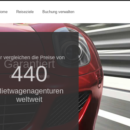
Home
Reiseziele
Buchung verwalten
r vergleichen die Preise von
Garantiert
440
die besten Preise
ietwagenagenturen
weltweit