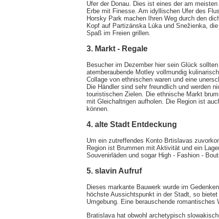
Ufer der Donau. Dies ist eines der am meisten e
Erbe mit Finesse. Am idyllischen Ufer des Flu
Horsky Park machen Ihren Weg durch den dic
Kopf auf Partizánska Lúka und Snežienka, die 
Spaß im Freien grillen.
3. Markt - Regale
Besucher im Dezember hier sein Glück sollten
atemberaubende Motley vollmundig kulinarische
Collage von ethnischen waren und eine unersc
Die Händler sind sehr freundlich und werden n
touristischen Zielen. Die ethnische Markt bru
mit Gleichaltrigen aufholen. Die Region ist au
können.
4. alte Stadt Entdeckung
Um ein zutreffendes Konto Brtislavas zuvorko
Region ist Brummen mit Aktivität und ein Lag
Souvenirläden und sogar High - Fashion - Bout
5. slavin Aufruf
Dieses markante Bauwerk wurde im Gedenken an 
höchste Aussichtspunkt in der Stadt, so bietet
Umgebung. Eine berauschende romantisches
Bratislava hat obwohl archetypisch slowakische