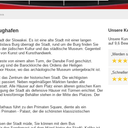
ava
lughafen
Unsere K
Unsere Kund
dt der Slowakei. Es ist eine alte Stadt mit einer langen
auf 9,6 Bew
islava Burg überragt die Stadt, rund um die Burg finden Sie
 der jüdischen Kultur und das städtische Museum. Gegenteil
ng von Kunst und Kunsthandwerk.
Werden si
este von einem alten Turm, der Danube Ford geschützt.
rg sind die Barockkirche des Ordens der Heiligen
nor House, wo das archäologische Museum untergebracht ist.
Schnellen
et das Zentrum der historischen Stadt. Die wichtigsten
t passiert. Neben regelmäßigen Märkten fanden alle
tatt. Alle Häuser auf dem Platz einen älteren gotischen Kern
igung der Stadt als defensive Häuser mit Türmen errichtet. Der
kreisförmige Behälter stehen in der Mitte des Platzes. Der
thaus führt zu den Primaten Square, diente als ein
n Primaten - Palast, der die schönsten klassizistischen
hsen der Stadt müde, Sie können mit dem Bus
ür den Sendemast auf dem Hügel hinter der Stadt). Koliba ist