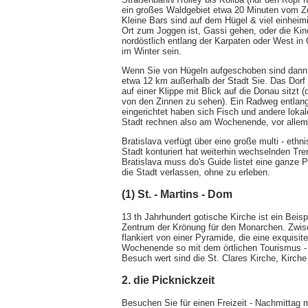
ein großes Waldgebiet etwa 20 Minuten vom Zen
Kleine Bars sind auf dem Hügel & viel einheimis
Ort zum Joggen ist, Gassi gehen, oder die Kin
nordöstlich entlang der Karpaten oder West in Ö
im Winter sein.
Wenn Sie von Hügeln aufgeschoben sind dann 
etwa 12 km außerhalb der Stadt Sie. Das Dorf i
auf einer Klippe mit Blick auf die Donau sitzt 
von den Zinnen zu sehen). Ein Radweg entlang 
eingerichtet haben sich Fisch und andere lokal
Stadt rechnen also am Wochenende, vor allem 
Bratislava verfügt über eine große multi - ethn
Stadt konturiert hat weiterhin wechselnden Tre
Bratislava muss do's Guide listet eine ganze Pa
die Stadt verlassen, ohne zu erleben.
(1) St. - Martins - Dom
13 th Jahrhundert gotische Kirche ist ein Beis
Zentrum der Krönung für den Monarchen. Zwisch
flankiert von einer Pyramide, die eine exquisi
Wochenende so mit dem örtlichen Tourismus - 
Besuch wert sind die St. Clares Kirche, Kirche
2. die Picknickzeit
Besuchen Sie für einen Freizeit - Nachmittag 