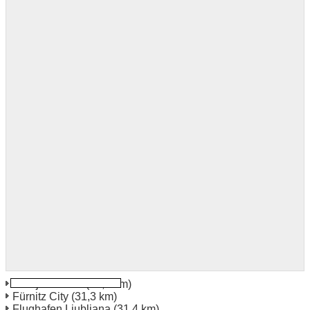
Kranjska Gora
(28,4 km)
Fürnitz City
(31,3 km)
Flughafen Ljubljana
(31,4 km)