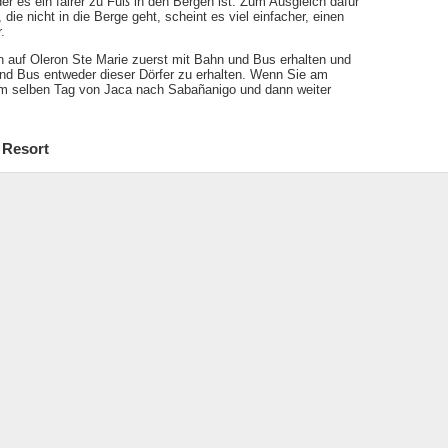
der es ein fairer zu Fuß in den Bergen ist. Zum Ausgleich dafür
die nicht in die Berge geht, scheint es viel einfacher, einen
.
n auf Oleron Ste Marie zuerst mit Bahn und Bus erhalten und
end Bus entweder dieser Dörfer zu erhalten. Wenn Sie am
am selben Tag von Jaca nach Sabañanigo und dann weiter
 Resort