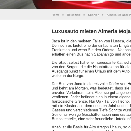
Home
»
Reiseziele
»
Spanien
»
Almeria Mojacar P
Luxusauto mieten Almeria Moja
Jaca ist in den meisten Fällen von Huesca, di
Dennoch es bietet eine der einfachsten Eingän
Frankreich und wenn Sie den Ordesa - National
erhalten einen Bus nach Sabañanigo und änder
Die Stadt selbst hat eine interessante Kathedra
von den Bergen, die die Hauptattraktion für di
Ausgangspunkt für einen Urlaub mit dem Auto. 
weiter in die Berge.
Der Bus von Jaca in die reizvolle Dörfer von
und kehrt am Morgen, was bedeutet, dass sie
privaten Verkehrsmitteln. Aber sie gut ange
verdienen. Jeder befindet sich in einem eigene
französische Grenze. Nur Up - Tal von Hecho, di
mit ein Kloster aus dem neunten Jahrhundert. H
Gassen und verschiedenen Tiefe Schritte würde
Seine nur wenige Geschäfte haben eine erstau
Bushaltestelle, eine sehr freundliche Unterku
Ansó ist die Basis für Alto Aragon Urlaub, so 