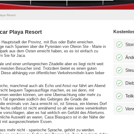
laya Resort
car Playa Resort
Kostenlos
e Hauptstadt der Provinz, mit Bus oder Bahn erreichen.
Stor
ge nach Spanien über die Pyrenäen von Oleron Ste - Marie in
park aus dem Osten erreicht haben, es es ist einfach zu
n Sie für Jaca.
Änd
le und einer umfangreichen Zitadelle aber es liegt nicht weit
e meisten Besucher sind. Trotzdem bietet es einen guten
Ste
Diese abhängig von öffentlichen Verkehrsmitteln kann lieber
Dieb
 Hecho, manchmal auch als Echo und Ansó nur fährt am Abend
 nicht bequem Tagesausflüge machen, es sei denn, mit
nommen werden können, um eine Übernachtung oder mehr zu
Teil
n Tal irgendwie südlich des Gebirges die Gnade die
e erstmals von Jaca erreicht ist, ist Siresia, ein kleines Dorf
echo selbst ist nicht annähernd so alt wie seine verwinkelten
Verw
 vorschlagen, aber es hat wirklich ein Gefühl des Altertums.
nliche Auswahl an waren. Casa Blasquico ist in der Nähe der
nft mit ausgezeichnetem Essen.
dass mehr nicht - spanische Sprache, gehört zu werden.