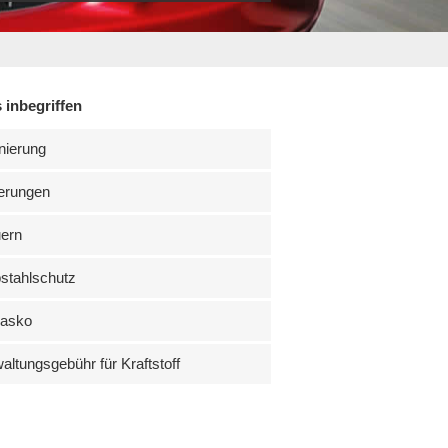
 inbegriffen
nierung
erungen
uern
stahlschutz
kasko
altungsgebühr für Kraftstoff