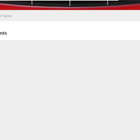
of Sants
nts