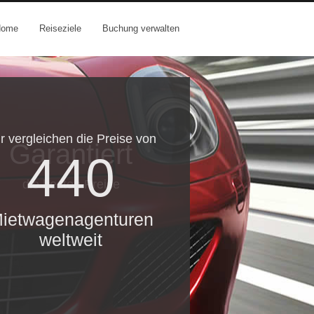
Home
Reiseziele
Buchung verwalten
r vergleichen die Preise von
Garantiert
440
die besten Preise
ietwagenagenturen
weltweit