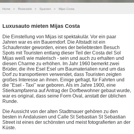
Home
»
Reiseziele
»
Spanien
»
Mijas Costa
Luxusauto mieten Mijas Costa
Die Einstellung von Mijas ist spektakulär. Vor ein paar
Jahren war es ein Bauerndorf. Die Altstadt ist ein
Schaufenster geworden, eines der beliebtesten Besuch
Spots mit Touristen entlang dieser Teil der Costa del Sol
Mijas weiß wie malerisch - sein und auch zu erhalten und
diesen Charme zu erhöhen. Im Jahr 1960 bemerkt zwei
Brüder, die ihre Esel Esel um Baumaterialien rund um das
Dorf zu transportieren verwendet, dass Touristen zeigten
großes Interesse an ihnen. Einige gefragt, für Fahrten und
die "Esel - Taxi" war geboren. Als im Jahre 1900, eine
Stierkampfarena auf Antrag der Dorfbewohner gebaut wurde,
war es original, dass seine Form Oval, anstatt der üblichen
Runde.
Die Aussicht von der alten Stadtmauer gehören zu den
besten in Andalusien und Calle St Sebastian St Sebastian
Street ist eines der schönsten und meist fotografierten an der
Küste.