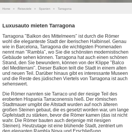
Home
»
Reiseziele
»
Spanien
»
Tarragona
Luxusauto mieten Tarragona
Tarragona "Balkon des Mittelmeers" ist durch die Römer
wohl die eleganteste Stadt der iberischen Halbinsel. Genau
wie in Barcelona, Tarragona die wichtigsten Promenaden
nennt man "Rambla", wo Sie die schönsten modernistischen
Gebäude sehen können. Tarragona hat auch einen schönen
Strand, den Sie bewundern, können von der Klippe "Balco
del Mediterrani". Dieser Balkon teilt die Stadt in einem alten
und neuen Teil. Darüber hinaus gibt es interessante Museen
und die Reste des jüdischen Viertels von Tarragona ist auch
sehenswert.
Die Römer nannten sie Tarraco und der riesige Teil des
eroberten Hispania Tarraconensis hieß. Der römischen
Stadtmauer umgibt die Altstadt wurden auf noch älteren
großen Steinen gebaut, die es gesetzt worden war, um lange
Gipfelstadt zu stärken, bevor die Römer kamen (das ist nicht
wahr. Die Römer bauten auch derjenige mit riesigen
Steinen). Heutzutage ist eine blühende Stadt, zentriert um
den eleganten Rambla Nova und Erschließung