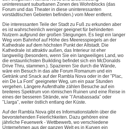
uninteressant suburbanen Zonen des Wohnblocks (das
Forum und das Theater in diese uninteressanten
vorstädtischen Gebieten befinden.) vom Meer entfernt.
Die interessanten Teile der Stadt zu Fuß zu erkunden aber
es ist wahrscheinlich weniger geeignet für behinderten
Nutzern aufgrund der großen Steigungen. Es liegt ein langer
Weg vom Bahnhof auf Höhe des Meeresspiegels an der
Kathedrale auf dem höchsten Punkt der Altstadt. Die
Kathedrale ist attraktiv außen, das Interieur ist eher
langweilig (besonders, wenn Sie ein langweiliges Land, wo
die erstaunlichsten Buiklding befindet sich ein McDonalds
Drive Thru, stammen.). Spazieren Sie durch die Wände,
wäre ein Besuch in das alte Forum Romanum und ein
Getränk und Snack auf der Rambla Nova oder in der "Plac,
ein De La Font" geeigneter Weg, um ein paar Stunden
vergehen. Längere Aufenthalte zählen Besuche auf ein
breiteres Spektrum von römischen Ruinen und eine Reise in
eines der besseren Strände, wie "l'Arrabassada" oder
"Llarga", weiter östlich entlang der Küste.
Auf der Rambla Nova gibt es Informationstafeln über die
bevorstehenden Feierlichkeiten. Dazu gehören eine
jährliche Feuerwerk - Wettbewerb, wo verschiedene
Unternehmen aus der ganzen Welt es in Kurven ein