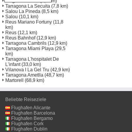
Flughafen Reus
(7,2 km)
Tarragona La Secuita
(7,8 km)
Salou La Pineda
(8,5 km)
Salou
(10,1 km)
Reus Mariano Fortuny
(11,8
km)
Reus
(12,1 km)
Reus Bahnhof
(12,9 km)
Tarragona Cambrils
(12,9 km)
Tarragona Miami Playa
(29,5
km)
Tarragona L'hospitalet De
L'infant
(33,0 km)
Vilanova I La Gel Tru
(42,9 km)
Tarragona Ametlla
(48,7 km)
Martorell
(68,9 km)
Beliebte Reiseziele
Flughafen Alicante
Flughafen Barcelona
Flughafen Bergamo
Flughafen Cork
Flughafen Dublin