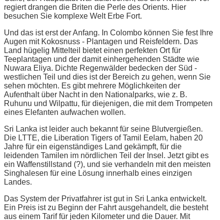
regiert drangen die Briten die Perle des Orients. Hier
besuchen Sie komplexe Welt Erbe Fort.
Und das ist erst der Anfang. In Colombo können Sie fest Ihre
Augen mit Kokosnuss - Plantagen und Reisfeldern. Das
Land hügelig Mittelteil bietet einen perfekten Ort für
Teeplantagen und der damit einhergehenden Städte wie
Nuwara Eliya. Dichte Regenwälder bedecken der Süd -
westlichen Teil und dies ist der Bereich zu gehen, wenn Sie
sehen möchten. Es gibt mehrere Möglichkeiten der
Aufenthalt über Nacht in den Nationalparks, wie z. B.
Ruhunu und Wilpattu, für diejenigen, die mit dem Trompeten
eines Elefanten aufwachen wollen.
Sri Lanka ist leider auch bekannt für seine Blutvergießen.
Die LTTE, die Liberation Tigers of Tamil Eelam, haben 20
Jahre für ein eigenständiges Land gekämpft, für die
leidenden Tamilen im nördlichen Teil der Insel. Jetzt gibt es
ein Waffenstillstand (?), und sie verhandeln mit den meisten
Singhalesen für eine Lösung innerhalb eines einzigen
Landes.
Das System der Privatfahrer ist gut in Sri Lanka entwickelt.
Ein Preis ist zu Beginn der Fahrt ausgehandelt, die besteht
aus einem Tarif für jeden Kilometer und die Dauer. Mit