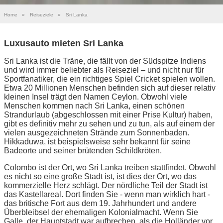
Home
»
Reiseziele
»
Sri Lanka
Luxusauto mieten Sri Lanka
Sri Lanka ist die Träne, die fällt von der Südspitze Indiens
und wird immer beliebter als Reiseziel – und nicht nur für
Sportfanatiker, die ein richtiges Spiel Cricket spielen wollen.
Etwa 20 Millionen Menschen befinden sich auf dieser relativ
kleinen Insel trägt den Namen Ceylon. Obwohl viele
Menschen kommen nach Sri Lanka, einen schönen
Strandurlaub (abgeschlossen mit einer Prise Kultur) haben,
gibt es definitiv mehr zu sehen und zu tun, als auf einem der
vielen ausgezeichneten Strände zum Sonnenbaden.
Hikkaduwa, ist beispielsweise sehr bekannt für seine
Badeorte und seiner brütenden Schildkröten.
Colombo ist der Ort, wo Sri Lanka treiben stattfindet. Obwohl
es nicht so eine große Stadt ist, ist dies der Ort, wo das
kommerzielle Herz schlägt. Der nördliche Teil der Stadt ist
das Kastellareal. Dort finden Sie - wenn man wirklich hart -
das britische Fort aus dem 19. Jahrhundert und andere
Überbleibsel der ehemaligen Kolonialmacht. Wenn Sie
Galle, der Hauptstadt war aufbrechen, als die Holländer vor