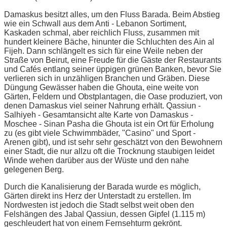
Damaskus besitzt alles, um den Fluss Barada. Beim Abstieg
wie ein Schwall aus dem Anti - Lebanon Sortiment,
Kaskaden schmal, aber reichlich Fluss, zusammen mit
hundert kleinere Bäche, hinunter die Schluchten des Ain al
Fijeh. Dann schlängelt es sich für eine Weile neben der
Straße von Beirut, eine Freude für die Gäste der Restaurants
und Cafés entlang seiner üppigen grünen Banken, bevor Sie
verlieren sich in unzähligen Branchen und Gräben. Diese
Düngung Gewässer haben die Ghouta, eine weite von
Gärten, Feldern und Obstplantagen, die Oase produziert, von
denen Damaskus viel seiner Nahrung erhält. Qassiun -
Salhiyeh - Gesamtansicht alte Karte von Damaskus -
Moschee - Sinan Pasha die Ghouta ist ein Ort für Erholung
zu (es gibt viele Schwimmbäder, "Casino" und Sport -
Arenen gibt), und ist sehr sehr geschätzt von den Bewohnern
einer Stadt, die nur allzu oft die Trocknung staubigen leidet
Winde wehen darüber aus der Wüste und den nahe
gelegenen Berg.
Durch die Kanalisierung der Barada wurde es möglich,
Gärten direkt ins Herz der Unterstadt zu erstellen. Im
Nordwesten ist jedoch die Stadt selbst weit oben den
Felshängen des Jabal Qassiun, dessen Gipfel (1.115 m)
geschleudert hat von einem Fernsehturm gekrönt.