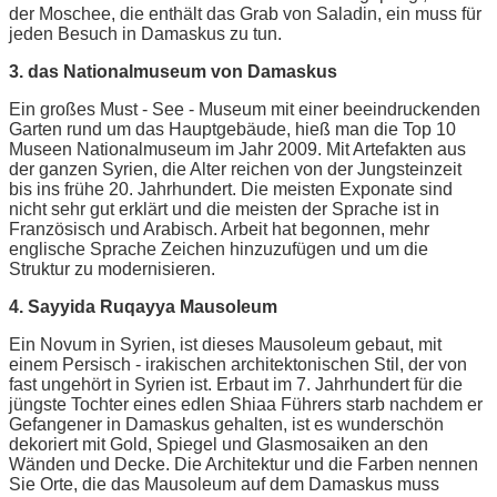
der Moschee, die enthält das Grab von Saladin, ein muss für
jeden Besuch in Damaskus zu tun.
3. das Nationalmuseum von Damaskus
Ein großes Must - See - Museum mit einer beeindruckenden
Garten rund um das Hauptgebäude, hieß man die Top 10
Museen Nationalmuseum im Jahr 2009. Mit Artefakten aus
der ganzen Syrien, die Alter reichen von der Jungsteinzeit
bis ins frühe 20. Jahrhundert. Die meisten Exponate sind
nicht sehr gut erklärt und die meisten der Sprache ist in
Französisch und Arabisch. Arbeit hat begonnen, mehr
englische Sprache Zeichen hinzuzufügen und um die
Struktur zu modernisieren.
4. Sayyida Ruqayya Mausoleum
Ein Novum in Syrien, ist dieses Mausoleum gebaut, mit
einem Persisch - irakischen architektonischen Stil, der von
fast ungehört in Syrien ist. Erbaut im 7. Jahrhundert für die
jüngste Tochter eines edlen Shiaa Führers starb nachdem er
Gefangener in Damaskus gehalten, ist es wunderschön
dekoriert mit Gold, Spiegel und Glasmosaiken an den
Wänden und Decke. Die Architektur und die Farben nennen
Sie Orte, die das Mausoleum auf dem Damaskus muss