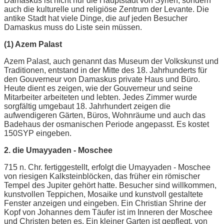
Damaskus ist nicht nur die Hauptstadt von Syrien, sondern
auch die kulturelle und religiöse Zentrum der Levante. Die
antike Stadt hat viele Dinge, die auf jeden Besucher
Damaskus muss do Liste sein müssen.
(1) Azem Palast
Azem Palast, auch genannt das Museum der Volkskunst und
Traditionen, entstand in der Mitte des 18. Jahrhunderts für
den Gouverneur von Damaskus private Haus und Büro.
Heute dient es zeigen, wie der Gouverneur und seine
Mitarbeiter arbeiteten und lebten. Jedes Zimmer wurde
sorgfältig umgebaut 18. Jahrhundert zeigen die
aufwendigeren Gärten, Büros, Wohnräume und auch das
Badehaus der osmanischen Periode angepasst. Es kostet
150SYP eingeben.
2. die Umayyaden - Moschee
715 n. Chr. fertiggestellt, erfolgt die Umayyaden - Moschee
von riesigen Kalksteinblöcken, das früher ein römischer
Tempel des Jupiter gehört hatte. Besucher sind willkommen,
kunstvollen Teppichen, Mosaike und kunstvoll gestaltete
Fenster anzeigen und eingeben. Ein Christian Shrine der
Kopf von Johannes dem Täufer ist im Inneren der Moschee
und Christen beten es. Ein kleiner Garten ist gepflegt, von