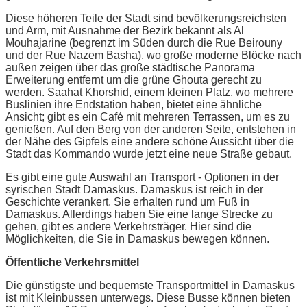
Diese höheren Teile der Stadt sind bevölkerungsreichsten
und Arm, mit Ausnahme der Bezirk bekannt als Al
Mouhajarine (begrenzt im Süden durch die Rue Beirouny
und der Rue Nazem Basha), wo große moderne Blöcke nach
außen zeigen über das große städtische Panorama
Erweiterung entfernt um die grüne Ghouta gerecht zu
werden. Saahat Khorshid, einem kleinen Platz, wo mehrere
Buslinien ihre Endstation haben, bietet eine ähnliche
Ansicht; gibt es ein Café mit mehreren Terrassen, um es zu
genießen. Auf den Berg von der anderen Seite, entstehen in
der Nähe des Gipfels eine andere schöne Aussicht über die
Stadt das Kommando wurde jetzt eine neue Straße gebaut.
Es gibt eine gute Auswahl an Transport - Optionen in der
syrischen Stadt Damaskus. Damaskus ist reich in der
Geschichte verankert. Sie erhalten rund um Fuß in
Damaskus. Allerdings haben Sie eine lange Strecke zu
gehen, gibt es andere Verkehrsträger. Hier sind die
Möglichkeiten, die Sie in Damaskus bewegen können.
Öffentliche Verkehrsmittel
Die günstigste und bequemste Transportmittel in Damaskus
ist mit Kleinbussen unterwegs. Diese Busse können bieten