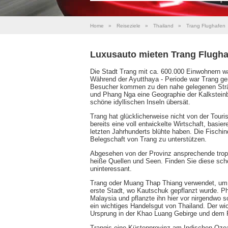
Home
»
Reiseziele
»
Thailand
»
Trang Flughafen
Luxusauto mieten Trang Flugha
Die Stadt Trang mit ca. 600.000 Einwohnern wa
Während der Ayutthaya - Periode war Trang ge
Besucher kommen zu den nahe gelegenen Strän
und Phang Nga eine Geographie der Kalksteinbe
schöne idyllischen Inseln übersät.
Trang hat glücklicherweise nicht von der Tou
bereits eine voll entwickelte Wirtschaft, basi
letzten Jahrhunderts blühte haben. Die Fischin
Belegschaft von Trang zu unterstützen.
Abgesehen von der Provinz ansprechende tropis
heiße Quellen und Seen. Finden Sie diese sch
uninteressant.
Trang oder Muang Thap Thiang verwendet, um 
erste Stadt, wo Kautschuk gepflanzt wurde. 
Malaysia und pflanzte ihn hier vor nirgendwo s
ein wichtiges Handelsgut von Thailand. Der wic
Ursprung in der Khao Luang Gebirge und dem P
Trangis eine Küstenprovinz am Indischen Ozea