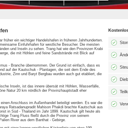
fen
Kostenlos
r früher ein wichtiger Handelshafen in früheren Jahrhunderten.
Stor
meinsame Einfuhrhafen für westliche Besucher. Die meisten
den und Inseln zu sehen. Trang hat wie den Provinzen Krabi
rge, die mit Höhlen und feine Sandstrände mit Blick auf
Änd
rismus - Branche übernommen. Der Grund ist einfach, dass es
Ste
erend auf der Kautschuk - Plantagen, die seit dem Ende des
dustrie, Zinn und Baryt Bergbau wurden auch gut etabliert, die
Dieb
che Inseln, ist das innere übersät mit Höhlen, Wasserfälle,
öne Natur 20 km nördlich der Provinzhauptstadt eher
Teil
einen Anschluss im Außenhandel beteiligt werden. Es war die
Verw
Phraya Ratsadanupradit Mahison Phakdi brachte Kautschuk aus
onst in Süd - Thailand im Jahr 1899. Kautschuk gilt heute als
htige Trang Fluss fließt durch die Provinz von seinem
alien River aus dem Banthat - Gebirge.
n mit einer langen westlichen Küstenlinie von etwa 199