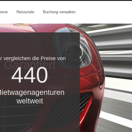
Home
Reiseziele
Buchung verwalten
r vergleichen die Preise von
Garantiert
440
die besten Preise
ietwagenagenturen
weltweit