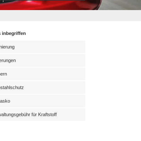
 inbegriffen
nierung
erungen
uern
stahlschutz
kasko
altungsgebühr für Kraftstoff