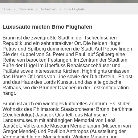
Home
»
Reiseziele
»
Tschechien
»
Brno Flughafen
Luxusauto mieten Brno Flughafen
Brünn ist die zweitgrößte Stadt in der Tschechischen
Republik und ein sehr attraktiver Ort. Die beiden Hügel
Petrov und Spilberg dominieren die Stadt. Auf Petrov finden
Sie der Kuppel von St. Peter und Paul, auf Spilberg eine
Reihe von barocken Festungen. Im Zentrum der Stadt am
Fuße der Hügel im Überfluss Renaissancehäuser und
Paläste sowie interessante Kirchen. Highhlights umfassen
das House Of Lords von Lipe sowie der Ditrichstein - Palast
und das Haus des Lords Kunstat und das alte gotische
Rathaus, wo die Brünner Drachen in der Testkonfiguration
hängt.
Brünn ist auch ein wichtiges kulturelles Zentrum. Es ist der
Wohnsitz des Philmaronic Staatsorchester Brünn, berühmte
(Zeichenfolge) Janacek Quartett, das Mährische
Landesmuseum mit abhängigen Memorial von Leoš
Janáček, Volkskunde Museum Mendelianum (Museum von
Gregor Mendel) und Pavillon Anthropos (Ausstellung der
Vorgeschichte der Menschheit). Weitere Museen und