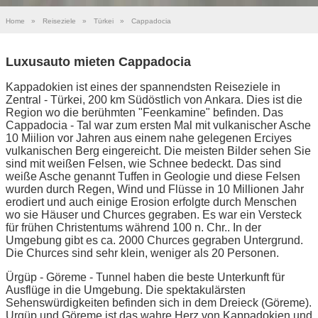
Home
»
Reiseziele
»
Türkei
»
Cappadocia
Luxusauto mieten Cappadocia
Kappadokien ist eines der spannendsten Reiseziele in
Zentral - Türkei, 200 km Südöstlich von Ankara. Dies ist die
Region wo die berühmten "Feenkamine" befinden. Das
Cappadocia - Tal war zum ersten Mal mit vulkanischer Asche
10 Miilion vor Jahren aus einem nahe gelegenen Erciyes
vulkanischen Berg eingereicht. Die meisten Bilder sehen Sie
sind mit weißen Felsen, wie Schnee bedeckt. Das sind
weiße Asche genannt Tuffen in Geologie und diese Felsen
wurden durch Regen, Wind und Flüsse in 10 Millionen Jahr
erodiert und auch einige Erosion erfolgte durch Menschen
wo sie Häuser und Churces gegraben. Es war ein Versteck
für frühen Christentums während 100 n. Chr.. In der
Umgebung gibt es ca. 2000 Churces gegraben Untergrund.
Die Churces sind sehr klein, weniger als 20 Personen.
Ürgüp - Göreme - Tunnel haben die beste Unterkunft für
Ausflüge in die Umgebung. Die spektakulärsten
Sehenswürdigkeiten befinden sich in dem Dreieck (Göreme).
Urgüp und Göreme ist das wahre Herz von Kappadokien und