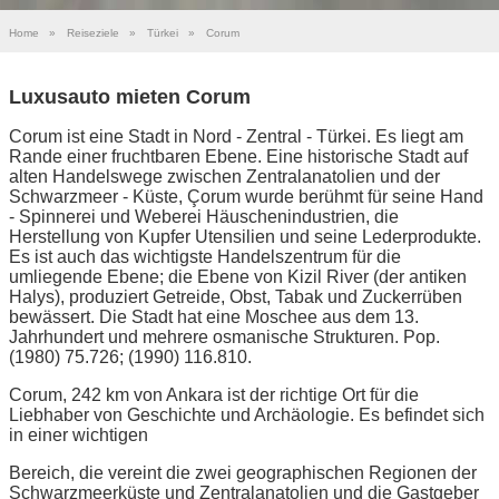
Home
»
Reiseziele
»
Türkei
»
Corum
Luxusauto mieten Corum
Corum ist eine Stadt in Nord - Zentral - Türkei. Es liegt am
Rande einer fruchtbaren Ebene. Eine historische Stadt auf
alten Handelswege zwischen Zentralanatolien und der
Schwarzmeer - Küste, Çorum wurde berühmt für seine Hand
- Spinnerei und Weberei Häuschenindustrien, die
Herstellung von Kupfer Utensilien und seine Lederprodukte.
Es ist auch das wichtigste Handelszentrum für die
umliegende Ebene; die Ebene von Kizil River (der antiken
Halys), produziert Getreide, Obst, Tabak und Zuckerrüben
bewässert. Die Stadt hat eine Moschee aus dem 13.
Jahrhundert und mehrere osmanische Strukturen. Pop.
(1980) 75.726; (1990) 116.810.
Corum, 242 km von Ankara ist der richtige Ort für die
Liebhaber von Geschichte und Archäologie. Es befindet sich
in einer wichtigen
Bereich, die vereint die zwei geographischen Regionen der
Schwarzmeerküste und Zentralanatolien und die Gastgeber