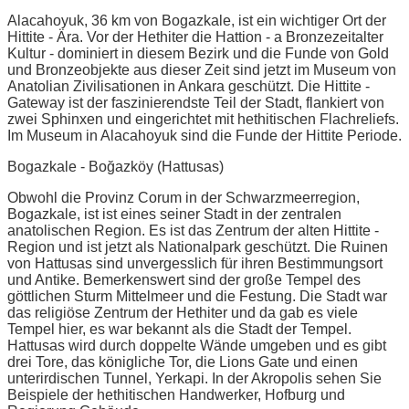
Alacahoyuk, 36 km von Bogazkale, ist ein wichtiger Ort der
Hittite - Ära. Vor der Hethiter die Hattion - a Bronzezeitalter
Kultur - dominiert in diesem Bezirk und die Funde von Gold
und Bronzeobjekte aus dieser Zeit sind jetzt im Museum von
Anatolian Zivilisationen in Ankara geschützt. Die Hittite -
Gateway ist der faszinierendste Teil der Stadt, flankiert von
zwei Sphinxen und eingerichtet mit hethitischen Flachreliefs.
Im Museum in Alacahoyuk sind die Funde der Hittite Periode.
Bogazkale - Boğazköy (Hattusas)
Obwohl die Provinz Corum in der Schwarzmeerregion,
Bogazkale, ist ist eines seiner Stadt in der zentralen
anatolischen Region. Es ist das Zentrum der alten Hittite -
Region und ist jetzt als Nationalpark geschützt. Die Ruinen
von Hattusas sind unvergesslich für ihren Bestimmungsort
und Antike. Bemerkenswert sind der große Tempel des
göttlichen Sturm Mittelmeer und die Festung. Die Stadt war
das religiöse Zentrum der Hethiter und da gab es viele
Tempel hier, es war bekannt als die Stadt der Tempel.
Hattusas wird durch doppelte Wände umgeben und es gibt
drei Tore, das königliche Tor, die Lions Gate und einen
unterirdischen Tunnel, Yerkapi. In der Akropolis sehen Sie
Beispiele der hethitischen Handwerker, Hofburg und