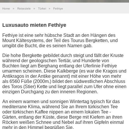
Home
»
Reiseziele
»
Türkei
»
Fethiye
Luxusauto mieten Fethiye
Fethiye ist eine sehr hübsche Stadt an den Hängen des
Mount Kältesystems, der Teil des Tourus Bergketten, und
umgibt die Bucht, die es seinen Namen gab.
Die hohe Bergkette gebildet durch steigt und fällt der Kruste
während der geologischen Tertiär, und Hunderte von
Buchten liegt am Berghang entlang der Uferlinie Fethiye
umarmen scheinen. Diese Kalkberge (es war die Kragos und
Antikragos in der Antike genannt) mit einer Höhe von mehr
als 6560 Füße (2000m.) bildet den südwestlichen Abschluss
des Toros (Stier) Kette und liegt parallel zum Ufer ohne einen
einzigen Durchgang zu den inneren Regionen.
An einem warmen und sonnigen Wintertag typisch für das
mediterrane Klima, während Sie an Ihrem türkischen Tee
oder türkischen Kaffee nippen an einem lokalen Tee -
Gärten, entlang der Küste, diese Berge mit Kiefern an ihren
Röcken weißen Schnee und Nebel auf ihren Gipfeln einmal
mehr in den Himmel begrüßen Sie.