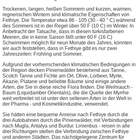
Trockenen, langen, heißen Sommern und kurzen, warmen,
regnerischen Wintern sind klimatische Eigenschaften von
Fethiye. Die Temperatur etwa 86 - 105 (30 - 40 ° C) während
des Sommers ist in der Regel über 50 F (10 C) im Winter. In
Anbetracht der Tatsache, dass in diesen türkisfarbenen
Meeren, die in keine Saison fällt unter 60 F (16 C)
Schwimmen möglich für neun Monate des Jahres, könnten
wir auch feststellen, dass in Fethiye gibt es nur zwei
Jahreszeiten: Frühling und Sommer.
Aufgrund der vorherrschenden klimatischen Bedingungen in
der Region decken Pinienwälder bestehend aus Tanne,
Scotch Tanne und Fichte am Ort. Olive, Lorbeer, Myrte,
Akazie, Platane und beliebte Bäume sind einige andere
Arten, die Sie in diese reiche Flora finden. Die Weihrauch -
Baum (Liquidamber Orientalis), die die Quelle der Myrrhe
weit verbreitet ist ist unter den seltenen Arten in der Welt in
der Pharma - und Kosmetikindustrie, verwendet.
Sie hätten eine bequeme Anreise nach Fethiye durch die
drei Autobahnen durch die Pinienwälder, mit Verbindungen
nach Mugla, Antalya und Burdur. Linienbus - reisen in alle
drei Richtungen stellen die Verbindung zwischen Fethiye
und anderen Städten. Das nächstgelegene Zentrum für