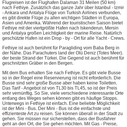
Flugreisen ist der Flughafen Dalaman 31 Meilen (50 km)
nach Fethiye. Zusätzlich das ganze Jahr über Istanbul - Izmir
- Ankara und Antalya Flüge von Turkish Airlines verbunden,
es gibt direkte Flüge zu allen wichtigen Städten in Europa,
Asien und Amerika. Während der touristischen Saison bietet
Fethiye mit der viertgrößte Hafen nach Iskenderun, Mersin
und Antalya großen Leichtigkeit der marine Reise. Natürlich
geschützte Hafen ist ein Drop - by - Ort für alle Yacht - Crews.
Fethiye ist auch berühmt für Paragliding vom Baba Berg in
der Nähe. Das Parachuters land der Olü Deniz (Totes Meer).
der beste Strand der Türkei. Die Gegend ist auch berühmt für
geschnitzten Gräber in den Bergen.
Mit dem Bus erhalten Sie nach Fethiye. Es gibt viele Busse
so in der Regel eine Reservierung ist nicht erforderlich. Die
Busse sind sehr große Busse aber haben keine Toiletten.
Das Tarif - Angebot ist von TL30 bis TL45, so ist der Preis
sehr vernünftig. So Sie, viele verschiedene interessante Orte
entlang des Weges sehen können gibt es häufige Stopps.
Unterwegs in Fethiye ist einfach. Eine beliebte Möglichkeit
ist der Mini - Bus. Der Mini - Bus ist die einfachste und
effizienteste Art zu reisen. Sie können überall in der Stadt zu
gehen. Sie müssen nur sicherstellen, dass der Busfahrer
geht an den Ort, die Sie gehen möchten. Mit Gas - Preise,