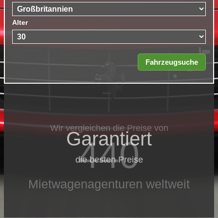
Alter
Wir vergleichen die Preise von
Garantiert
440
die besten Preise
Mietwagenagenturen weltweit