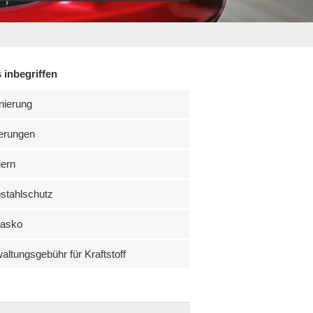
 inbegriffen
nierung
erungen
uern
stahlschutz
kasko
altungsgebühr für Kraftstoff