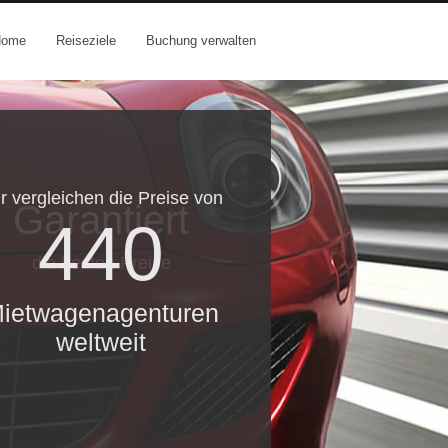
Home
Reiseziele
Buchung verwalten
r vergleichen die Preise von
Garantiert
440
die besten Preise
ietwagenagenturen
weltweit