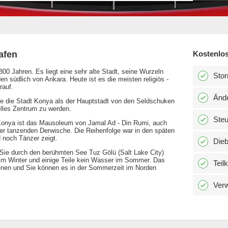
afen
Kostenlos
800 Jahren. Es liegt eine sehr alte Stadt, seine Wurzeln
Stor
en südlich von Ankara. Heute ist es die meisten religiös -
rauf.
Änd
te die Stadt Konya als der Hauptstadt von den Seldschuken
relles Zentrum zu werden.
Ste
 Konya ist das Mausoleum von Jamal Ad - Din Rumi, auch
er tanzenden Derwische. Die Reihenfolge war in den späten
d noch Tänzer zeigt.
Dieb
ie durch den berühmten See Tuz Gölü (Salt Lake City)
f im Winter und einige Teile kein Wasser im Sommer. Das
Teil
nen und Sie können es in der Sommerzeit im Norden
Verw