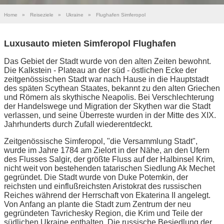
Home
»
Reiseziele
»
Ukraine
»
Flughafen Simferopol
Luxusauto mieten Simferopol Flughafen
Das Gebiet der Stadt wurde von den alten Zeiten bewohnt.
Die Kalkstein - Plateau an der süd - östlichen Ecke der
zeitgenössischen Stadt war nach Hause in die Hauptstadt
des späten Scythean Staates, bekannt zu den alten Griechen
und Römern als skythische Neapolis. Bei Verschlechterung
der Handelswege und Migration der Skythen war die Stadt
verlassen, und seine Überreste wurden in der Mitte des XIX.
Jahrhunderts durch Zufall wiederentdeckt.
Zeitgenössische Simferopol, "die Versammlung Stadt",
wurde im Jahre 1784 am Zielort in der Nähe, an den Ufern
des Flusses Salgir, der größte Fluss auf der Halbinsel Krim,
nicht weit von bestehenden tatarischen Siedlung Ak Mechet
gegründet. Die Stadt wurde von Duke Potemkin, der
reichsten und einflußreichsten Aristokrat des russischen
Reiches während der Herrschaft von Ekaterina II angelegt.
Von Anfang an plante die Stadt zum Zentrum der neu
gegründeten Tavrichesky Region, die Krim und Teile der
südlichen Ukraine enthalten. Die russische Besiedlung der