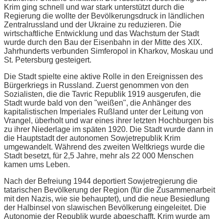
Krim ging schnell und war stark unterstützt durch die
Regierung die wollte der Bevölkerungsdruck in ländlichen
Zentralrussland und der Ukraine zu reduzieren. Die
wirtschaftliche Entwicklung und das Wachstum der Stadt
wurde durch den Bau der Eisenbahn in der Mitte des XIX.
Jahrhunderts verbunden Simferopol in Kharkov, Moskau und
St. Petersburg gesteigert.
Die Stadt spielte eine aktive Rolle in den Ereignissen des
Bürgerkriegs in Russland. Zuerst genommen von den
Sozialisten, die die Tavric Republik 1919 ausgerufen, die
Stadt wurde bald von den "weißen", die Anhänger des
kapitalistischen Imperiales Rußland unter der Leitung von
Vrangel, überholt und war eines ihrer letzten Hochburgen bis
zu ihrer Niederlage im späten 1920. Die Stadt wurde dann in
die Hauptstadt der autonomen Sowjetrepublik Krim
umgewandelt. Während des zweiten Weltkriegs wurde die
Stadt besetzt, für 2,5 Jahre, mehr als 22 000 Menschen
kamen ums Leben.
Nach der Befreiung 1944 deportiert Sowjetregierung die
tatarischen Bevölkerung der Region (für die Zusammenarbeit
mit den Nazis, wie sie behauptet), und die neue Besiedlung
der Halbinsel von slawischen Bevölkerung eingeleitet. Die
Autonomie der Republik wurde abgeschafft, Krim wurde am