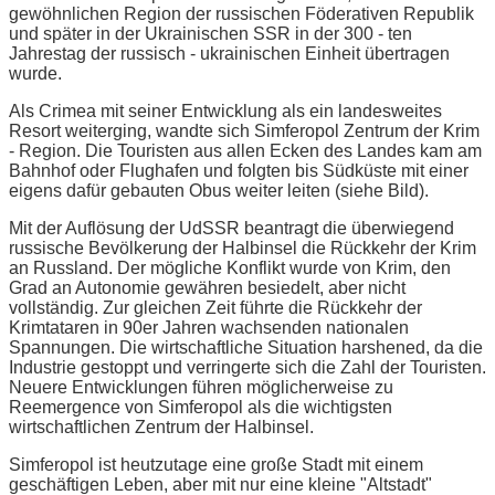
gewöhnlichen Region der russischen Föderativen Republik
und später in der Ukrainischen SSR in der 300 - ten
Jahrestag der russisch - ukrainischen Einheit übertragen
wurde.
Als Crimea mit seiner Entwicklung als ein landesweites
Resort weiterging, wandte sich Simferopol Zentrum der Krim
- Region. Die Touristen aus allen Ecken des Landes kam am
Bahnhof oder Flughafen und folgten bis Südküste mit einer
eigens dafür gebauten Obus weiter leiten (siehe Bild).
Mit der Auflösung der UdSSR beantragt die überwiegend
russische Bevölkerung der Halbinsel die Rückkehr der Krim
an Russland. Der mögliche Konflikt wurde von Krim, den
Grad an Autonomie gewähren besiedelt, aber nicht
vollständig. Zur gleichen Zeit führte die Rückkehr der
Krimtataren in 90er Jahren wachsenden nationalen
Spannungen. Die wirtschaftliche Situation harshened, da die
Industrie gestoppt und verringerte sich die Zahl der Touristen.
Neuere Entwicklungen führen möglicherweise zu
Reemergence von Simferopol als die wichtigsten
wirtschaftlichen Zentrum der Halbinsel.
Simferopol ist heutzutage eine große Stadt mit einem
geschäftigen Leben, aber mit nur eine kleine "Altstadt"