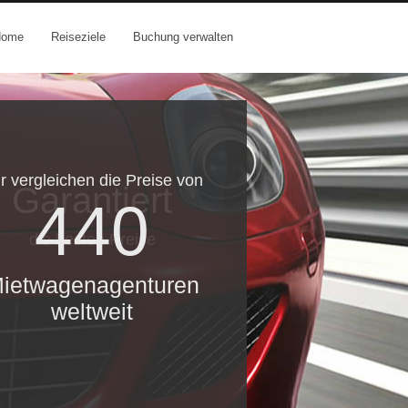
Home
Reiseziele
Buchung verwalten
r vergleichen die Preise von
Garantiert
440
die besten Preise
ietwagenagenturen
weltweit