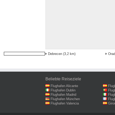
Debrecen
(3,2 km)
Ora
Beliebte Reiseziele
Flughafen Alicante
Flug
Flughafen Dublin
Flug
Flughafen Madrid
Flug
Flughafen München
Flug
Flughafen Valencia
Giro