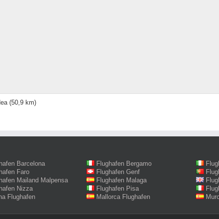
dea
(50,9 km)
hafen Barcelona
Flughafen Bergamo
Flug
hafen Faro
Flughafen Genf
Flug
hafen Mailand Malpensa
Flughafen Malaga
Flug
hafen Nizza
Flughafen Pisa
Flug
na Flughafen
Mallorca Flughafen
Murc