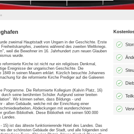
en
ughafen
Kostenlos
wurde zweimal Hauptstadt von Ungarn in der Geschichte. Erste
Stor
 Freiheitskampfes, zweitens während des zweiten Weltkriegs.
m", weil die Bewohner im 16. Jahrhundert zum neuen Glauben
nismus wurde.
Änd
reformierte Kirche ist nicht nur ein religiöses Denkmal,
tige Ereignisse der ungarischen Geschichte. Die
Ste
e 1849 in seinen Mauern erklärt. Kürzlich besuchte Johannes
machung für die reformierte Kirche Prediger auf die Galeeren
Dieb
relle Programme. Die Reformierte Kollegium (Kalvin Platz, 16)
 durch seine berühmten Schüler. Aufgrund seiner breiten
Teil
ation". Wir können sehen, dass Bildungs - und
hr - alten Gebäude, welche mit der Einrichtung einer
oldschmiedearbeiten, Abdeckungen mit wunderschönen
Verw
r großen Bibliothek. Diese Bibliothek mit seinen 500.000
s Landes.
 - 15) ist das älteste funktionierende Hotel des Landes. Das
ines der schönsten Gebäude der Stadt, und alle folgenden sind