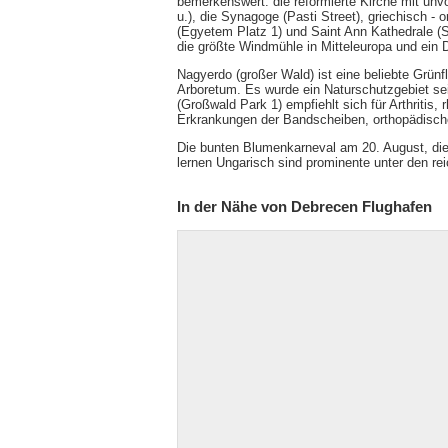
bemerkenswert: die reformierte Kirche mit unv
u.), die Synagoge (Pasti Street), griechisch - 
(Egyetem Platz 1) und Saint Ann Kathedrale (S
die größte Windmühle in Mitteleuropa und ein 
Nagyerdo (großer Wald) ist eine beliebte Grünf
Arboretum. Es wurde ein Naturschutzgebiet se
(Großwald Park 1) empfiehlt sich für Arthriti
Erkrankungen der Bandscheiben, orthopädisch
Die bunten Blumenkarneval am 20. August, die
lernen Ungarisch sind prominente unter den re
In der Nähe von Debrecen Flughafen