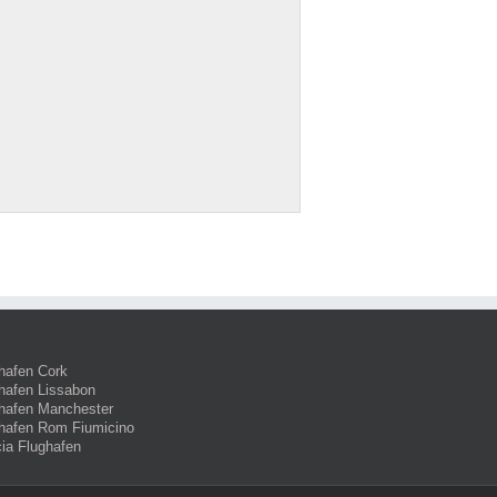
hafen Cork
hafen Lissabon
hafen Manchester
hafen Rom Fiumicino
ia Flughafen