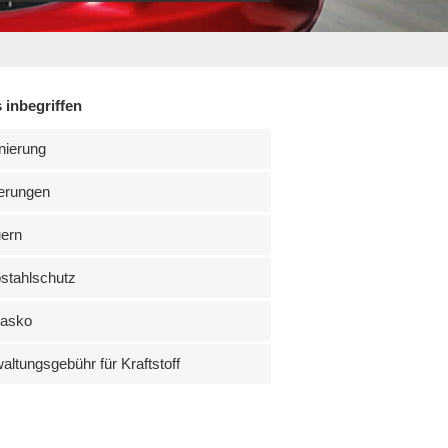
 inbegriffen
nierung
erungen
uern
stahlschutz
kasko
altungsgebühr für Kraftstoff