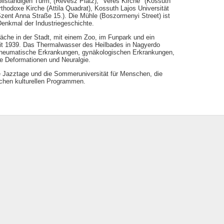
ollständigen Turm, (Révész Platz), "Veres Kirche" (Kossuth
orthodoxe Kirche (Attila Quadrat), Kossuth Lajos Universität
zent Anna Straße 15.). Die Mühle (Boszormenyi Street) ist
Denkmal der Industriegeschichte.
läche in der Stadt, mit einem Zoo, im Funpark und ein
it 1939. Das Thermalwasser des Heilbades in Nagyerdo
s, rheumatische Erkrankungen, gynäkologischen Erkrankungen,
e Deformationen und Neuralgie.
 Jazztage und die Sommeruniversität für Menschen, die
ichen kulturellen Programmen.