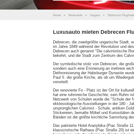
Home
»
Reiseziele
»
Ungarn
»
Debrecen Flughaf
Luxusauto mieten Debrecen Fl
Debrecen, die zweitgrößte ungarische Stadt, 
im Jahre 1849 während der Revolution und des
Debrecen auch genannt "Die calvinistische Ro
bekehrt, und die Stadt zum Zentrum des Calvi
Der symbolische stolz von Debrecen, die große 
sondern auch eine Erinnerung an mehrere wich
Dethronisierung der Habsburger Dynastie wurd
Paul II. die große Kirche, als ob um Wiedergut
verurteilt.
Der renovierte Fo - Platz ist der Ort für kultu
hat eine ruhmreiche Geschichte; sein Ruhm ist
Netzwerk von Schulen wurde die "Schule der N
ekklesiologische Ausstellungen in der 180 - Ja
ursprünglichen Calvinist - Schule, antiken G
Stickereien, bemalte Möbel und Kuriositäten de
Bänden ist die größte kirchliche Sammlung de
Das patinierte Hotel Aranybika (Piac Straße 11
klassizistische Rathaus (Piac Straße 20) ist e