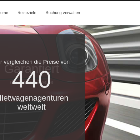
Home
Reiseziele
Buchung verwalten
r vergleichen die Preise von
Garantiert
440
die besten Preise
ietwagenagenturen
weltweit