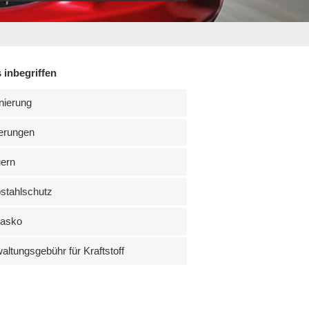
 inbegriffen
nierung
erungen
uern
stahlschutz
kasko
altungsgebühr für Kraftstoff