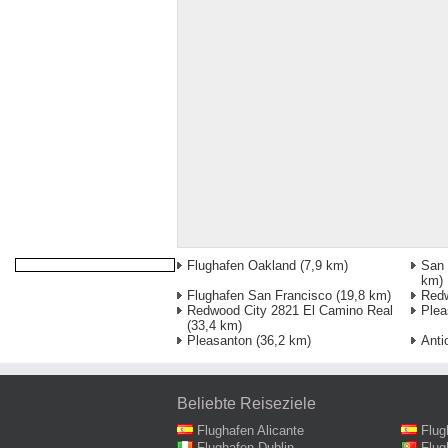
Flughafen Oakland
(7,9 km)
San 
km)
Flughafen San Francisco
(19,8 km)
Redw
Redwood City 2821 El Camino Real
Plea
(33,4 km)
Pleasanton
(36,2 km)
Anti
Beliebte Reiseziele
Flughafen Alicante
Flug
Flughafen Dublin
Flug