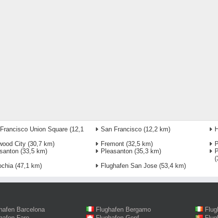
Francisco Union Square
(12,1
San Francisco
(12,2 km)
ood City
(30,7 km)
Fremont
(32,5 km)
P
santon
(33,5 km)
Pleasanton
(35,3 km)
P
(
ochia
(47,1 km)
Flughafen San Jose
(53,4 km)
hafen Barcelona
Flughafen Bergamo
Flug
hafen Faro
Flughafen Genf
Flug