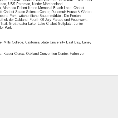
ncisco, USS Potomac, Kinder Märchenland,
m, Alameda Robert Krone Memorial Beach Lake, Chabot
itt Chabot Space Science Center, Dunsmuir House & Gärten,
erts Park, wöchentliche Bauernmärkte , Die Fenton
othek der Oakland, Fourth Of July Parade und Feuerwerk,
ail, Großtheater Lake, Lake Chabot Golfplatz, Junior -
ler Park
ge, Mills College, California State University East Bay, Laney
d, Kaiser Clorox, Oakland Convention Center, Hafen von