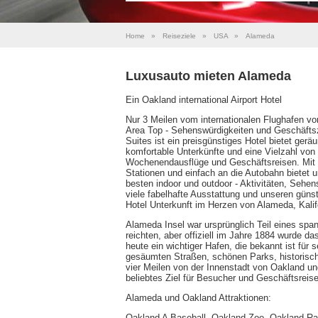
Home
»
Reiseziele
»
USA
»
Alameda
Luxusauto mieten Alameda
Ein Oakland international Airport Hotel
Nur 3 Meilen vom internationalen Flughafen v
Area Top - Sehenswürdigkeiten und Geschäftsz
Suites ist ein preisgünstiges Hotel bietet ger
komfortable Unterkünfte und eine Vielzahl von 
Wochenendausflüge und Geschäftsreisen. Mit 
Stationen und einfach an die Autobahn bietet 
besten indoor und outdoor - Aktivitäten, Sehen
viele fabelhafte Ausstattung und unseren güns
Hotel Unterkunft im Herzen von Alameda, Kalif
Alameda Insel war ursprünglich Teil eines sp
reichten, aber offiziell im Jahre 1884 wurde da
heute ein wichtiger Hafen, die bekannt ist fü
gesäumten Straßen, schönen Parks, historische
vier Meilen von der Innenstadt von Oakland u
beliebtes Ziel für Besucher und Geschäftsrei
Alameda und Oakland Attraktionen:
Oakland A Baseball, Oakland Zoo, Oakland Rai