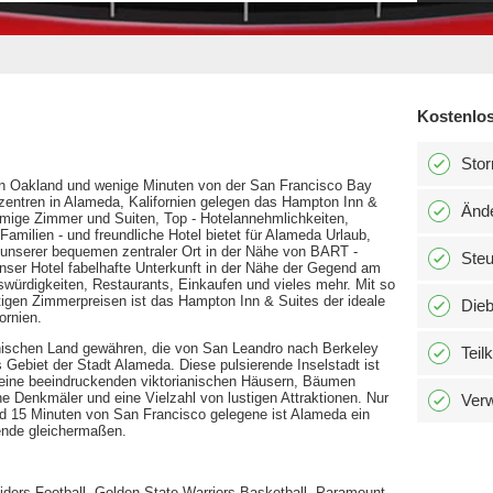
Kostenlos
Stor
on Oakland und wenige Minuten von der San Francisco Bay
entren in Alameda, Kalifornien gelegen das Hampton Inn &
Änd
äumige Zimmer und Suiten, Top - Hotelannehmlichkeiten,
Familien - und freundliche Hotel bietet für Alameda Urlaub,
unserer bequemen zentraler Ort in der Nähe von BART -
Ste
unser Hotel fabelhafte Unterkunft in der Nähe der Gegend am
swürdigkeiten, Restaurants, Einkaufen und vieles mehr. Mit so
tigen Zimmerpreisen ist das Hampton Inn & Suites der ideale
Dieb
ornien.
anischen Land gewähren, die von San Leandro nach Berkeley
Teil
s Gebiet der Stadt Alameda. Diese pulsierende Inselstadt ist
r seine beeindruckenden viktorianischen Häusern, Bäumen
 Denkmäler und eine Vielzahl von lustigen Attraktionen. Nur
Verw
nd 15 Minuten von San Francisco gelegene ist Alameda ein
sende gleichermaßen.
ders Football, Golden State Warriors Basketball, Paramount