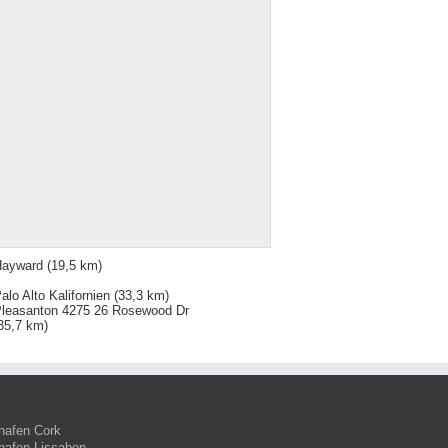
Hayward
(19,5 km)
alo Alto Kalifornien
(33,3 km)
leasanton 4275 26 Rosewood Dr
35,7 km)
hafen Cork
hafen Lissabon