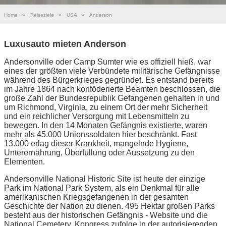
Home
»
Reiseziele
»
USA
»
Anderson
Luxusauto mieten Anderson
Andersonville oder Camp Sumter wie es offiziell hieß, war
eines der größten viele Verbündete militärische Gefängnisse
während des Bürgerkrieges gegründet. Es entstand bereits
im Jahre 1864 nach konföderierte Beamten beschlossen, die
große Zahl der Bundesrepublik Gefangenen gehalten in und
um Richmond, Virginia, zu einem Ort der mehr Sicherheit
und ein reichlicher Versorgung mit Lebensmitteln zu
bewegen. In den 14 Monaten Gefängnis existierte, waren
mehr als 45.000 Unionssoldaten hier beschränkt. Fast
13.000 erlag dieser Krankheit, mangelnde Hygiene,
Unterernährung, Überfüllung oder Aussetzung zu den
Elementen.
Andersonville National Historic Site ist heute der einzige
Park im National Park System, als ein Denkmal für alle
amerikanischen Kriegsgefangenen in der gesamten
Geschichte der Nation zu dienen. 495 Hektar großen Parks
besteht aus der historischen Gefängnis - Website und die
National Cemetery. Kongress zufolge in der autorisierenden