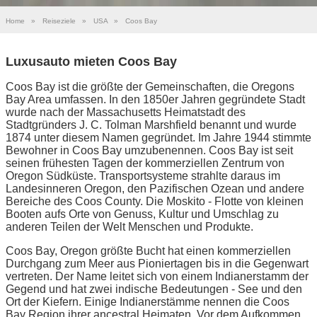
Home
»
Reiseziele
»
USA
»
Coos Bay
Luxusauto mieten Coos Bay
Coos Bay ist die größte der Gemeinschaften, die Oregons
Bay Area umfassen. In den 1850er Jahren gegründete Stadt
wurde nach der Massachusetts Heimatstadt des
Stadtgründers J. C. Tolman Marshfield benannt und wurde
1874 unter diesem Namen gegründet. Im Jahre 1944 stimmte
Bewohner in Coos Bay umzubenennen. Coos Bay ist seit
seinen frühesten Tagen der kommerziellen Zentrum von
Oregon Südküste. Transportsysteme strahlte daraus im
Landesinneren Oregon, den Pazifischen Ozean und andere
Bereiche des Coos County. Die Moskito - Flotte von kleinen
Booten aufs Orte von Genuss, Kultur und Umschlag zu
anderen Teilen der Welt Menschen und Produkte.
Coos Bay, Oregon größte Bucht hat einen kommerziellen
Durchgang zum Meer aus Pioniertagen bis in die Gegenwart
vertreten. Der Name leitet sich von einem Indianerstamm der
Gegend und hat zwei indische Bedeutungen - See und den
Ort der Kiefern. Einige Indianerstämme nennen die Coos
Bay Region ihrer ancestral Heimaten. Vor dem Aufkommen