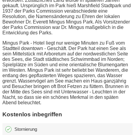
erworben. Zusätzliches Land wurde in späteren Jahren
gekauft. Ursprünglich im Park hieß Marshfield Stadtpark und
1937 der Parks Commission verabschiedete eine
Resolution, die Namensänderung zu Ehren der lokalen
Bewohner Dr. Everett Mingus Mingus Park. Als Vorsitzender
der Parks Commission war Dr. Mingus maßgeblich in die
Entwicklung des Parks.
Mingus Park - Hotel liegt nur wenige Minuten zu Fuß vom
Stadtteil downtown - Geschäft. Der Park hat einen See als
sein Mittelstück mit Arboretum auf der nordwestlichen Seite
des Sees, die Stadt städtisches Schwimmbad im Norden;
Spielplätze im Süden und eine orientalische Blumengarten
im Westen. Mingus Park ist sehr beliebt bei Wanderern, die
entlang des gepflasterten Weges spazieren, das Wasser
grenzt. Wasservögel am See machen ein Haus ganzjährig
und Besucher bringen oft Brot Fetzen zu füttern. Brunnen in
der Mitte des Sees sind mit Unterwasser - Leuchten in der
Nacht, so dass sie ein schönes Merkmal in den späten
Abend beleuchtet.
Kostenlos inbegriffen
Stornierung