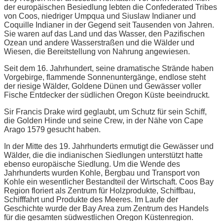
der europäischen Besiedlung lebten die Confederated Tribes
von Coos, niedriger Umpqua und Siuslaw Indianer und
Coquille Indianer in der Gegend seit Tausenden von Jahren.
Sie waren auf das Land und das Wasser, den Pazifischen
Ozean und andere Wasserstraßen und die Wälder und
Wiesen, die Bereitstellung von Nahrung angewiesen.
Seit dem 16. Jahrhundert, seine dramatische Strände haben
Vorgebirge, flammende Sonnenuntergänge, endlose steht
der riesige Wälder, Goldene Dünen und Gewässer voller
Fische Entdecker der südlichen Oregon Küste beeindruckt.
Sir Francis Drake wird geglaubt, um Schutz für sein Schiff,
die Golden Hinde und seine Crew, in der Nähe von Cape
Arago 1579 gesucht haben.
In der Mitte des 19. Jahrhunderts ermutigt die Gewässer und
Wälder, die die indianischen Siedlungen unterstützt hatte
ebenso europäische Siedlung. Um die Wende des
Jahrhunderts wurden Kohle, Bergbau und Transport von
Kohle ein wesentlicher Bestandteil der Wirtschaft. Coos Bay
Region floriert als Zentrum für Holzprodukte, Schiffbau,
Schifffahrt und Produkte des Meeres. Im Laufe der
Geschichte wurde der Bay Area zum Zentrum des Handels
für die gesamten südwestlichen Oregon Küstenregion.