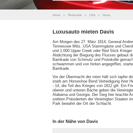
Home
»
Reiseziele
»
USA
»
Davis
Luxusauto mieten Davis
Am Morgen des 27. März 1814, General Andre
Tennessee Miliz, USA Stammgäste und Cherok
und 1.000 Upper Creek oder Red Stick Krieger 
Abdichtung der Biegung des Flusses gebaut di
Barrikade von Schmutz und Protokolle gemach
schwammen und von hinten angegriffen, startet
Barrikade.
Vor der Übermacht der roten hält sich tapfer d
starb am Horseshoe Bend Verteidigung ihrer He
- 14, die Teil des Krieges von 1812 gilt. Ein 
oberen und unteren Bäche geben die Vereinigte
Alabama und Georgia. Der Sieg hier brachte A
siebten Präsidenten der Vereinigten Staaten i
Park bewahrt der Ort der Schlacht.
In der Nähe von Davis