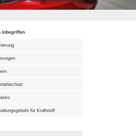
 inbegriffen
nierung
erungen
uern
stahlschutz
kasko
altungsgebühr für Kraftstoff