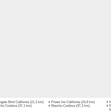
hgate Blvd California
(21,2 km)
Power Inn California
(24,8 km)
N
cho Cordova
(37,1 km)
Rancho Cordova
(37,3 km)
R