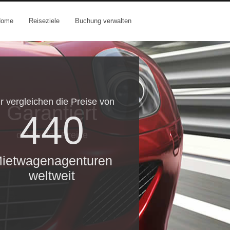
Home
Reiseziele
Buchung verwalten
r vergleichen die Preise von
Garantiert
440
die besten Preise
ietwagenagenturen
weltweit