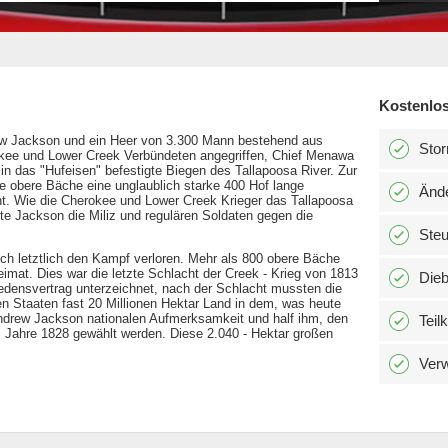
Kostenlos
w Jackson und ein Heer von 3.300 Mann bestehend aus
Stor
ee und Lower Creek Verbündeten angegriffen, Chief Menawa
in das "Hufeisen" befestigte Biegen des Tallapoosa River. Zur
e obere Bäche eine unglaublich starke 400 Hof lange
Änd
t. Wie die Cherokee und Lower Creek Krieger das Tallapoosa
e Jackson die Miliz und regulären Soldaten gegen die
Ste
och letztlich den Kampf verloren. Mehr als 800 obere Bäche
imat. Dies war die letzte Schlacht der Creek - Krieg von 1813
Dieb
Friedensvertrag unterzeichnet, nach der Schlacht mussten die
n Staaten fast 20 Millionen Hektar Land in dem, was heute
ndrew Jackson nationalen Aufmerksamkeit und half ihm, den
Teil
m Jahre 1828 gewählt werden. Diese 2.040 - Hektar großen
Verw