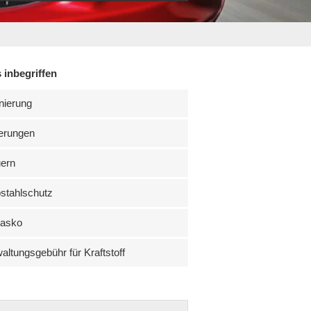
 inbegriffen
nierung
erungen
uern
stahlschutz
kasko
altungsgebühr für Kraftstoff