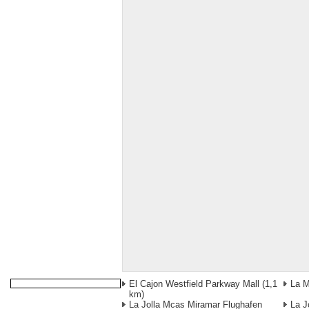
El Cajon Westfield Parkway Mall
(1,1
La 
km)
La Jolla Mcas Miramar Flughafen
La J