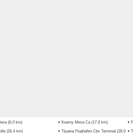
Mesa
(6,0 km)
Kearny Mesa Ca
(17,8 km)
F
olla
(26,4 km)
Tijuana Flughafen Cbx Terminal
(28,0
T