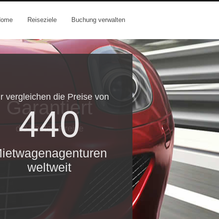
Home
Reiseziele
Buchung verwalten
r vergleichen die Preise von
Garantiert
440
die besten Preise
ietwagenagenturen
weltweit