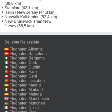
(38,8 km)
Stamford
(42,1 km)
Iselin / New Jersey
(44,8 km)
Norwalk Kalifornien
(52,4 km)
New Brunswick Train New
Jersey
(58,5 km)
Beliebte Reiseziele
Flughafen Alicante
Flughafen Barcelona
Flughafen Bergamo
Flughafen Cork
Flughafen Dublin
Flughafen Faro
Flughafen Genf
Flughafen Lissabon
Flughafen Madrid
Flughafen Mailand
Malpensa
Flughafen Malaga
Flughafen Manchester
Flughafen München
Flughafen Nizza